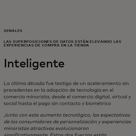
Para ti
Para empresas
SEÑALES
LAS SUPERPOSICIONES DE DATOS ESTÁN ELEVANDO LAS
EXPERIENCIAS DE COMPRA EN LA TIENDA
Para el mundo
Inteligente
Para innovadores
La última década fue testigo de un aceleramiento sin
Noticias y tendencias
precedentes en la adopción de tecnología en el
comercio minorista, desde el comercio digital, virtual y
social hasta el pago sin contacto y biométrico
Junto con este aumento tecnológico, las expectativas
de los consumidores de personalización y experiencias
minoristas atractivas evolucionaron
significativamente. Estas dos fuerzas están