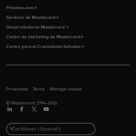
se abre en una pestaña nueva
Priceless.com
se abre en una pestaña nueva
Servicios de Mastercard
se abre en una pestaña nueva
Desarrolladores Mastercard
se abre en una pestaña nu
Centro de marketing de Mastercard
se abre en una pestaña nu
Centro para el Crecimiento Inclusivo
Privacidad
Terms
Manage cookies
© Mastercard 1994-2026.
LinkedIn
Facebook
Twitter/X
YouTube
Select
a
country