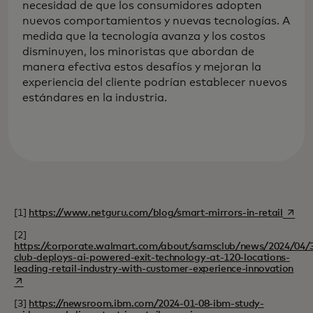
necesidad de que los consumidores adopten
nuevos comportamientos y nuevas tecnologías. A
medida que la tecnología avanza y los costos
disminuyen, los minoristas que abordan de
manera efectiva estos desafíos y mejoran la
experiencia del cliente podrían establecer nuevos
estándares en la industria.
se abr
[1]
https://www.netguru.com/blog/smart-mirrors-in-retail
[2]
https://corporate.walmart.com/about/samsclub/news/2024/04/
club-deploys-ai-powered-exit-technology-at-120-locations-
se a
leading-retail-industry-with-customer-experience-innovation
[3]
https://newsroom.ibm.com/2024-01-08-ibm-study-