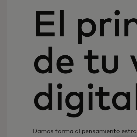
El pr
de tu 
digita
Damos forma al pensamiento estrat