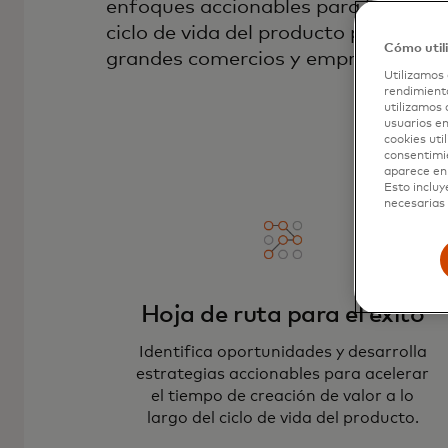
enfoques accionables para la transf
ciclo de vida del producto para insti
Cómo util
grandes comercios y empresas finte
Utilizamos 
rendimiento
utilizamos 
usuarios en
cookies uti
consentimi
aparece en 
Esto incluy
necesarias 
Hoja de ruta para el éxito
Identifica oportunidades y desarrolla
estrategias accionables para acelerar
el tiempo de creación de valor a lo
largo del ciclo de vida del producto.