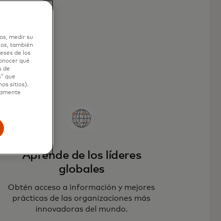
os, medir su
ios, también
eses de los
conocer qué
s de
s” que
os sitios).
ctamente
Aprende de los líderes
globales
Obtén acceso a información y mejores
prácticas de las organizaciones más
innovadoras del mundo.