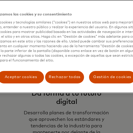
ormación a lo largo del
tuciones financieras,
izamos las cookies y su consentimiento
ch.
cookies y tecnologías similares (“cookies”) en nuestros sitios web para mejorarl
, entender a nuestro público y realzar la experiencia del usuario. En algunos sit
cookies para mostrar publicidad basada en las actividades de navegación e inter
 el sitio y en otros sitios. Haga clic en “Gestión de cookies” más adelante para 
lizamos en este sitio y las razones de ello. Usted puede cambiar sus preferencia
ento en cualquier momento haciendo uso de la herramienta “Gestión de cookie
la parte inferior de la pantalla (disponible como enlace en vez de botón en algun
e rechazar algunas o todas las cookies, a excepción de aquellas que sean estri
para el funcionamiento del sitio.
Aceptar cookies
Rechazar todas
Gestión de cookies
Da forma a tu futuro
digital
Desarrolla planes de transformación
que aprovechen los estándares y
tendencias de la industria para
mantenerte por delante de la