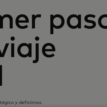
imer pas
viaje
l
égico y definimos