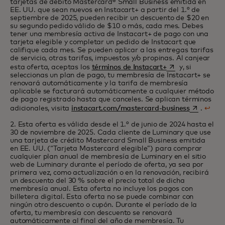
tarjetas de débito Mastercard® Small Business emitida en
EE. UU. que sean nuevos en Instacart+ a partir del 1.° de
septiembre de 2025, pueden recibir un descuento de $20 en
su segundo pedido válido de $10 o más, cada mes. Debes
tener una membresía activa de Instacart+ de pago con una
tarjeta elegible y completar un pedido de Instacart que
califique cada mes. Se pueden aplicar a las entregas tarifas
de servicio, otras tarifas, impuestos y/o propinas. Al canjear
se abre en una p
esta oferta, aceptas los
términos de Instacart+
y, si
seleccionas un plan de pago, tu membresía de Instacart+ se
renovará automáticamente y la tarifa de membresía
aplicable se facturará automáticamente a cualquier método
de pago registrado hasta que canceles. Se aplican términos
se abre en
adicionales, visita
instacart.com/mastercard-business
.
↩
2. Esta oferta es válida desde el 1.° de junio de 2024 hasta el
30 de noviembre de 2025. Cada cliente de Luminary que use
una tarjeta de crédito Mastercard Small Business emitida
en EE. UU. (“Tarjeta Mastercard elegible”) para comprar
cualquier plan anual de membresía de Luminary en el sitio
web de Luminary durante el período de oferta, ya sea por
primera vez, como actualización o en la renovación, recibirá
un descuento del 30 % sobre el precio total de dicha
membresía anual. Esta oferta no incluye los pagos con
billetera digital. Esta oferta no se puede combinar con
ningún otro descuento o cupón. Durante el período de la
oferta, tu membresía con descuento se renovará
automáticamente al final del año de membresía. Tu