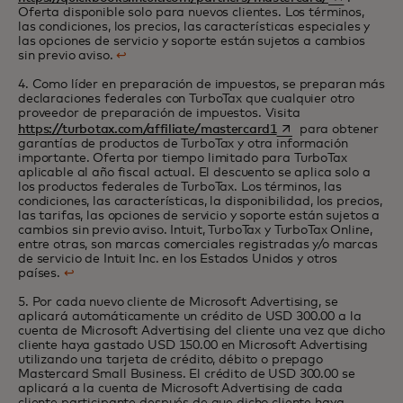
Oferta disponible solo para nuevos clientes. Los términos,
las condiciones, los precios, las características especiales y
las opciones de servicio y soporte están sujetos a cambios
sin previo aviso.
↩
4. Como líder en preparación de impuestos, se preparan más
declaraciones federales con TurboTax que cualquier otro
proveedor de preparación de impuestos. Visita
se abre en una pesta
https://turbotax.com/affiliate/mastercard1
para obtener
garantías de productos de TurboTax y otra información
importante. Oferta por tiempo limitado para TurboTax
aplicable al año fiscal actual. El descuento se aplica solo a
los productos federales de TurboTax. Los términos, las
condiciones, las características, la disponibilidad, los precios,
las tarifas, las opciones de servicio y soporte están sujetos a
cambios sin previo aviso. Intuit, TurboTax y TurboTax Online,
entre otras, son marcas comerciales registradas y/o marcas
de servicio de Intuit Inc. en los Estados Unidos y otros
países.
↩
5. Por cada nuevo cliente de Microsoft Advertising, se
aplicará automáticamente un crédito de USD 300.00 a la
cuenta de Microsoft Advertising del cliente una vez que dicho
cliente haya gastado USD 150.00 en Microsoft Advertising
utilizando una tarjeta de crédito, débito o prepago
Mastercard Small Business. El crédito de USD 300.00 se
aplicará a la cuenta de Microsoft Advertising de cada
cliente participante después de que dicho cliente haya