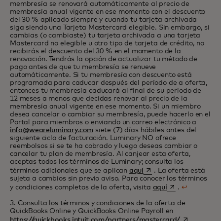
membresía se renovará automáticamente al precio de
membresía anual vigente en ese momento con el descuento
del 30 % aplicado siempre y cuando tu tarjeta archivada
siga siendo una Tarjeta Mastercard elegible. Sin embargo, si
cambias (o cambiaste) tu tarjeta archivada a una tarjeta
Mastercard
no elegible
u otro tipo de tarjeta de crédito, no
recibirás el descuento del 30 % en el momento de la
renovación. Tendrás la opción de actualizar tu método de
pago antes de que tu membresía se renueve
automáticamente. Si tu membresía con descuento está
programada para caducar después del período de a oferta,
entonces tu membresía caducará al final de su período de
12 meses
a menos que decidas renovar al precio de la
membresía anual vigente en ese momento. Si un miembro
desea cancelar o cambiar su membresía, puede hacerlo en el
Portal para miembros o enviando un correo electrónico a
info@weareluminary.com
siete (7) días hábiles antes del
siguiente ciclo de facturación. Luminary NO ofrece
reembolsos si se te ha cobrado y luego deseas cambiar o
cancelar tu plan de membresía. Al canjear esta oferta,
aceptas todos los términos de Luminary; consulta los
se abre en una pestaña
términos adicionales que se aplican
aquí
. La oferta está
sujeta a cambios sin previo aviso. Para conocer los términos
se abre en una 
y condiciones completos de la oferta, visita
aquí
.
↩
3. Consulta los términos y condiciones de la oferta de
QuickBooks Online y QuickBooks Online Payroll en
se abre en u
https://quickbooks.intuit.com/partners/mastercard/
.