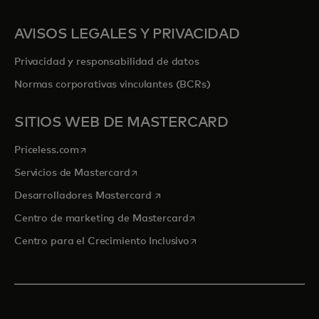
AVISOS LEGALES Y PRIVACIDAD
Privacidad y responsabilidad de datos
Normas corporativas vinculantes (BCRs)
SITIOS WEB DE MASTERCARD
se abre en una pestaña nueva
Priceless.com
se abre en una pestaña nueva
Servicios de Mastercard
se abre en una pestaña nueva
Desarrolladores Mastercard
se abre en una pestaña nu
Centro de marketing de Mastercard
se abre en una pestaña nu
Centro para el Crecimiento Inclusivo