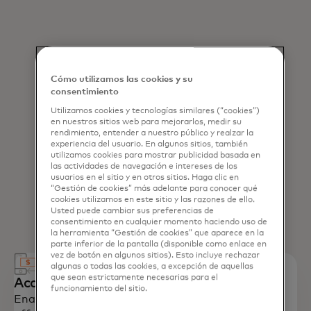
Cómo utilizamos las cookies y su
consentimiento
Utilizamos cookies y tecnologías similares (“cookies”)
en nuestros sitios web para mejorarlos, medir su
rendimiento, entender a nuestro público y realzar la
experiencia del usuario. En algunos sitios, también
utilizamos cookies para mostrar publicidad basada en
las actividades de navegación e intereses de los
usuarios en el sitio y en otros sitios. Haga clic en
“Gestión de cookies” más adelante para conocer qué
cookies utilizamos en este sitio y las razones de ello.
Usted puede cambiar sus preferencias de
consentimiento en cualquier momento haciendo uso de
la herramienta “Gestión de cookies” que aparece en la
parte inferior de la pantalla (disponible como enlace en
vez de botón en algunos sitios). Esto incluye rechazar
algunas o todas las cookies, a excepción de aquellas
que sean estrictamente necesarias para el
Accept digital payments
funcionamiento del sitio.
Enabling MSMEs to accept digital payments and