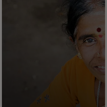
Para ti
Para empresas
Para el mundo
Para innovadores
Noticias y tendencias