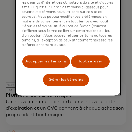
les champs d’intérêt des utilisateurs du site et d’autres
sites. Cliquez sur Gérer les témoins ci-dessous pour
savoir quels témoins nous utilisons sur ce site et
pourquoi. Vous pouvez modifier vos préférences en
matière de consentement en tout temps avec l’outil
Gérer les témoins, situé au bas de l’écran (pouvant
s’afficher sous forme de lien sur certains sites au lieu
d’un bouton). Vous pouvez refuser certains ou tous les
témoins, à l’exception de ceux strictement nécessaires
au fonctionnement du site.
Accepter les témoins
Tout refuser
Gérer les témoins
Numéro de carte unique
Un nouveau numéro de carte, une nouvelle date
d’expiration et un CVC donnent à chaque achat son
propre identifiant unique.