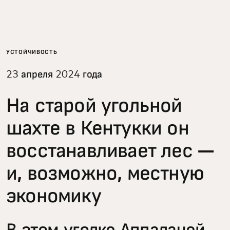
Для вас
Для бизнеса
УСТОЙЧИВОСТЬ
23 апреля 2024 года
Для всего мира
На старой угольной
Для новаторов
шахте в Кентукки он
восстанавливает лес —
Новости и тренды
и, возможно, местную
экономику