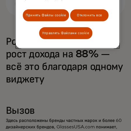
Принять Файлы cookie
Отклонить все
Управлять Файлами cookie
Рост покупок на 68% и
рост дохода на 88% —
всё это благодаря одному
виджету
Вызов
Здесь расположены бренды частных марок и более 60
дизайнерских брендов, GlassesUSA.com понимает,