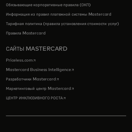
Обязывающие корпоративные правила (ОКП)
Информация из правил платежной системы Mastercard
Тарифная политика (правила установления стоимости услуг)
Правила Mastercard
САЙТЫ MASTERCARD
opens in a new tab
Priceless.com
opens in a new tab
Mastercard Business Intelligence
opens in a new tab
Разработчики Mastercard
opens in a new tab
Маркетинговый центр Mastercard
opens in a new tab
ЦЕНТР ИНКЛЮЗИВНОГО РОСТА