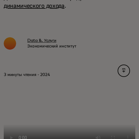
динамического дохода
.
Data &. Услуги
Экономический институт
opens i
3 минуты чтения · 2024