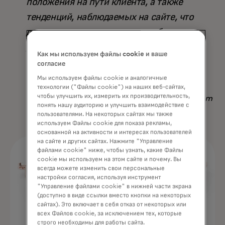
положения на пути клиента, а также
тенденций, наблюдаемых на сайте, что
делает его превосходящим любую
другую доступную стратегию — не
Как мы используем файлы cookie и ваше
только по результату, но и по
согласие
сэкономленному времени».
Мы используем файлы cookie и аналогичные
технологии ("Файлы cookie") на наших веб-сайтах,
чтобы улучшить их, измерить их производительность,
Nadav Yekutiel, Head of Data, GlassesUSA.com
понять нашу аудиторию и улучшить взаимодействие с
пользователями. На некоторых сайтах мы также
используем Файлы cookie для показа рекламы,
основанной на активности и интересах пользователей
на сайте и других сайтах. Нажмите "Управление
файлами cookie" ниже, чтобы узнать, какие Файлы
cookie мы используем на этом сайте и почему. Вы
всегда можете изменить свои персональные
настройки согласия, используя инструмент
"Управление файлами cookie" в нижней части экрана
(доступно в виде ссылки вместо кнопки на некоторых
сайтах). Это включает в себя отказ от некоторых или
всех Файлов cookie, за исключением тех, которые
строго необходимы для работы сайта.