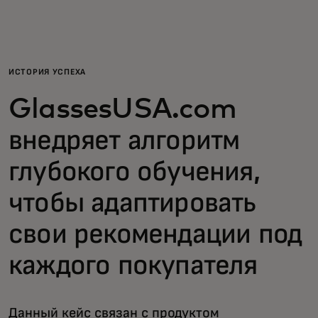
Для вас
Для бизнеса
ИСТОРИЯ УСПЕХА
GlassesUSA.com
Для всего мира
внедряет алгоритм
Для новаторов
глубокого обучения,
чтобы адаптировать
Новости и тренды
свои рекомендации под
каждого покупателя
Данный кейс связан с продуктом