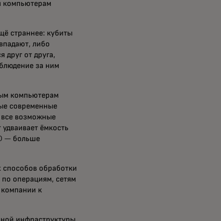
м компьютерам
щё страннее: кубиты
овпадают, либо
 друг от друга,
аблюдение за ним
вым компьютерам
ые современные
 все возможные
 удваивает ёмкость
50 — больше
х способов обработки
 по операциям, сетям
 компании к
ьной инфраструктуры