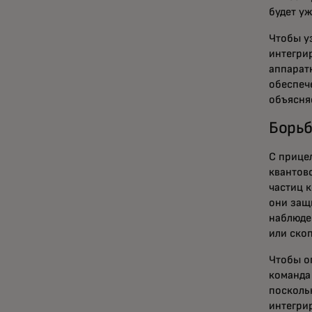
будет у
Чтобы у
интегри
аппарат
обеспеч
объясня
Борьб
С прице
квантов
частиц 
они защ
наблюде
или ско
Чтобы о
команда
посколь
интегри