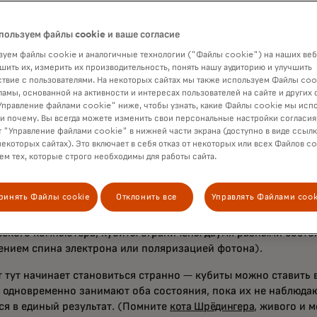
ить инновации, чтобы защищать бизнес и клиентов по всему 
 в 2021 году Mastercard запустила проект «Квантовая безоп
пользуем файлы cookie и ваше согласие
кации», моделируя новые методы шифрования, устойчивые к 
уем файлы cookie и аналогичные технологии ("Файлы cookie") на наших веб
аты напрямую повлияют на будущие проекты сетей, когда ин
шить их, измерить их производительность, понять нашу аудиторию и улучшить
сти и тестируют обновления.
твие с пользователями. На некоторых сайтах мы также используем Файлы coo
ламы, основанной на активности и интересах пользователей на сайте и других 
правление файлами cookie" ниже, чтобы узнать, какие Файлы cookie мы исп
 и почему. Вы всегда можете изменить свои персональные настройки согласия
овая угроза
 "Управление файлами cookie" в нижней части экрана (доступно в виде ссыл
некоторых сайтах). Это включает в себя отказ от некоторых или всех Файлов co
ые компьютеры, как и классические, опираются на физически
м тех, которые строго необходимы для работы сайта.
ания информации в виде строк единиц и нулей. В вашем ноут
м является электрический ток, который может быть либо вык
ринять Файлы cookie
Отклонить все
Управлять Файлами cook
 1. Квантовый компьютер использует
кубиты
— субатомные ча
ванные в специализированных цепях или вакуумных камерах.
еского компьютера, кубиты ограничены двумя разными состо
ением спина электрона или поляризацией фотона).
т тут начинает становиться странно — кубиты можно ставить 
и одновременно занимают оба состояния, пока их не наблюдаю
ся в единый результат. (Помните
кота Шрёдингера
, живого и 