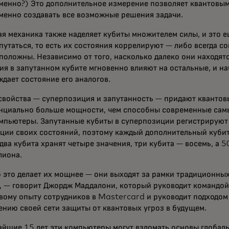
менно?) Это дополнительное измерение позволяет квантовы
менно создавать все возможные решения задачи.
ая механика также наделяет кубиты множителем силы, и это е
путаться, то есть их состояния коррелируют — либо всегда с
оложны. Независимо от того, насколько далеко они находятся
ия в запутанном кубите мгновенно влияют на остальные, и н
дает состояние его аналогов.
 свойства — суперпозиция и запутанность — придают кванто
нциально больше мощности, чем способны современные сам
мпьютеры. Запутанные кубиты в суперпозиции регистрируют
ции своих состояний, поэтому каждый дополнительный кубит
два кубита хранят четыре значения, три кубита — восемь, а 
лиона.
 это делает их мощнее — они выходят за рамки традиционны
, — говорит Джордж Маддалони, который руководит командой
вому опыту сотрудников в Mastercard и руководит подходом
ению своей сети защиты от квантовых угроз в будущем.
айшие 15 лет эти компьютеры могут взломать основы глобал