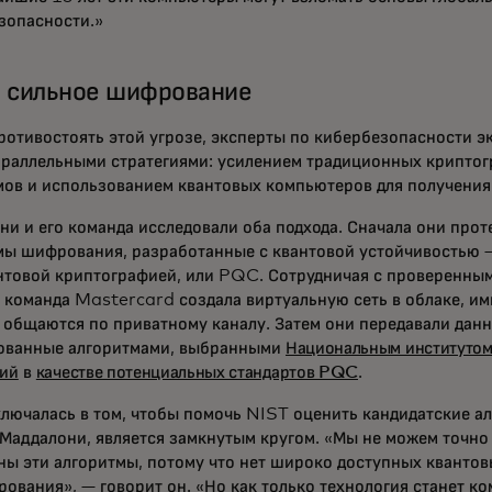
зопасности.»
 сильное шифрование
ротивостоять этой угрозе, эксперты по кибербезопасности 
араллельными стратегиями: усилением традиционных крипто
мов и использованием квантовых компьютеров для получени
ни и его команда исследовали оба подхода. Сначала они про
мы шифрования, разработанные с квантовой устойчивостью —
нтовой криптографией, или PQC. Сотрудничая с проверенным
, команда Mastercard создала виртуальную сеть в облаке, им
 общаются по приватному каналу. Затем они передавали данн
ванные алгоритмами, выбранными
Национальным институтом
гий
в
качестве потенциальных стандартов PQC
.
ключалась в том, чтобы помочь NIST оценить кандидатские ал
Маддалони, является замкнутым кругом. «Мы не можем точно 
ны эти алгоритмы, потому что нет широко доступных кванто
рования», — говорит он. «Но как только технология станет к