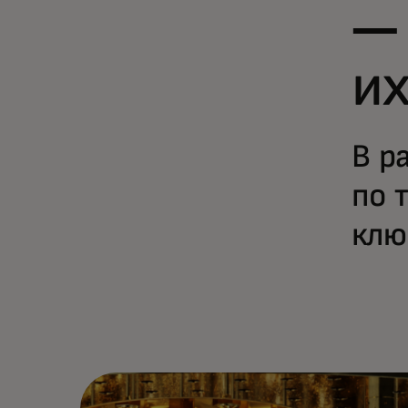
— 
их
В р
по 
клю