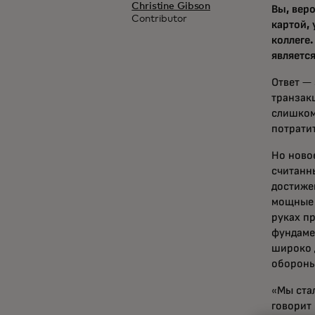
Christine Gibson
Вы, вер
Contributor
картой,
коллеге
являетс
Ответ —
транзак
слишком
потратит
Но ново
считанн
достиже
мощные 
руках п
фундаме
широко 
обороны
«Мы ста
говорит