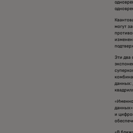
одновре
одновре
Квантов
могут за
противоп
изменен
подтверж
Эти два
экспоне
суперко
комбина
данных: 
квадрил
«Именно
данных»
и цифро
обеспеч
«В ближ