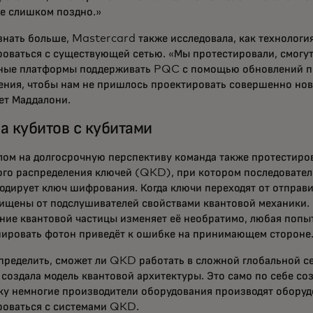
же слишком поздно.»
знать больше, Mastercard также исследовала, как технологи
роваться с существующей сетью. «Мы протестировали, смогу
ные платформы поддерживать PQC с помощью обновлений п
ения, чтобы нам не пришлось проектировать совершенно нов
ет Маддалони.
а кубитов с кубитами
лом на долгосрочную перспективу команда также протестиро
ого распределения ключей (QKD), при котором последовател
кодирует ключ шифрования. Когда ключи переходят от отправи
ищены от подслушивателей свойствами квантовой механики.
ние квантовой частицы изменяет её необратимо, любая попыт
пировать фотон приведёт к ошибке на принимающем стороне
пределить, сможет ли QKD работать в сложной глобальной с
 создала модель квантовой архитектуры. Это само по себе со
ку немногие производители оборудования производят оборуд
роваться с системами QKD.