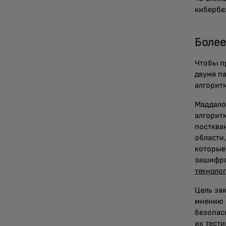
кибербе
Более
Чтобы п
двумя п
алгорит
Маддало
алгорит
постква
области
которые
зашифро
техноло
Цель за
мнению 
безопас
их тести