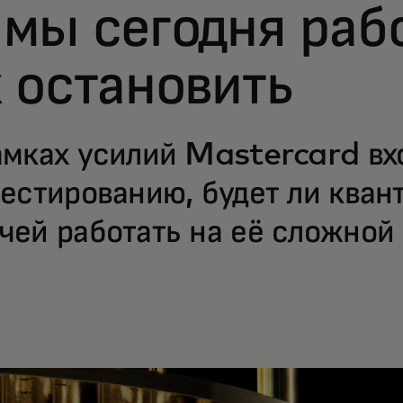
мы сегодня раб
 остановить
амках усилий Mastercard вх
тестированию, будет ли ква
чей работать на её сложной 