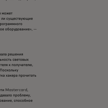
я может
т ли существующие
рограммного
ое оборудование», —
вала решения
ьность световых
теля к получателю,
 Поскольку
ка хакера прочитать
.
ети Mastercard,
здавало проблему,
ование, способное