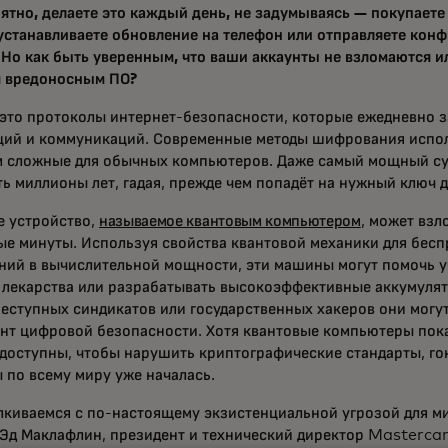
оятно, делаете это каждый день, не задумываясь — покупаете
 устанавливаете обновление на телефон или отправляете ко
. Но как быть уверенным, что ваши аккаунты не взломаются и
я вредоносным ПО?
 это протоколы интернет-безопасности, которые ежедневно
ций и коммуникаций. Современные методы шифрования испо
 сложные для обычных компьютеров. Даже самый мощный с
ь миллионы лет, гадая, прежде чем попадёт на нужный ключ д
е устройство,
называемое квантовым компьютером
, может взл
ые минуты. Используя свойства квантовой механики для бес
ний в вычислительной мощности, эти машины могут помочь 
лекарства или разрабатывать высокоэффективные аккумулято
реступных синдикатов или государственных хакеров они могу
нт цифровой безопасности. Хотя квантовые компьютеры пок
доступны, чтобы нарушить криптографические стандарты, го
 по всему миру уже началась.
лкиваемся с по-настоящему экзистенциальной угрозой для м
 Эд Маклафлин, президент и технический директор Masterca