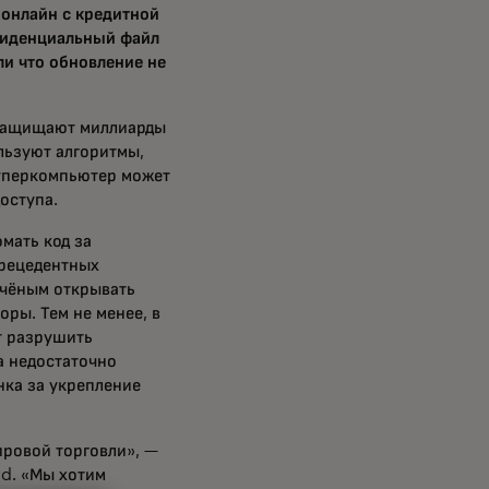
 онлайн с кредитной
нфиденциальный файл
ли что обновление не
 защищают миллиарды
льзуют алгоритмы,
уперкомпьютер может
оступа.
омать код за
прецедентных
учёным открывать
ры. Тем не менее, в
т разрушить
а недостаточно
нка за укрепление
ировой торговли», —
rd. «Мы хотим