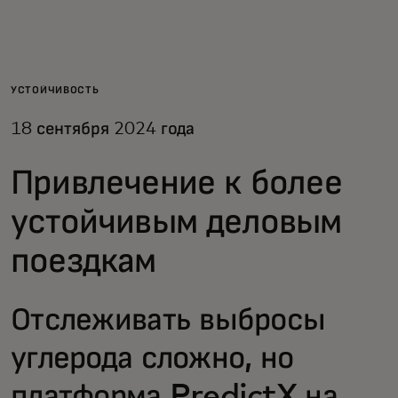
Для вас
Для бизнеса
УСТОЙЧИВОСТЬ
18 сентября 2024 года
Для всего мира
Привлечение к более
Для новаторов
устойчивым деловым
поездкам
Новости и тренды
Отслеживать выбросы
углерода сложно, но
платформа PredictX на