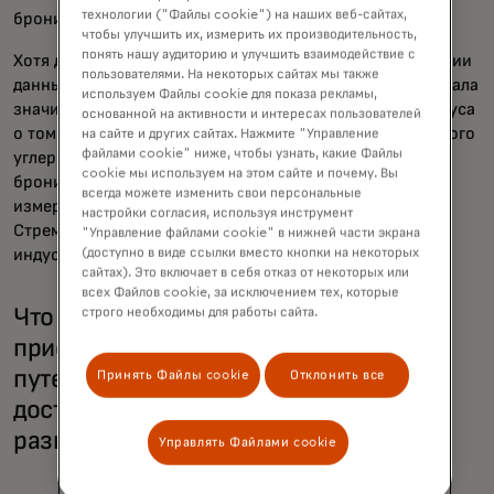
технологии ("Файлы cookie") на наших веб-сайтах,
бронирования.
чтобы улучшить их, измерить их производительность,
понять нашу аудиторию и улучшить взаимодействие с
Хотя достигнут значительный прогресс в стандартизации
пользователями. На некоторых сайтах мы также
данных о выбросах полётов, гостиничная индустрия стала
используем Файлы cookie для показа рекламы,
значительно сложнее. Пока нет однозначного консенсуса
основанной на активности и интересах пользователей
о том, что этот отель имеет эквивалент этого конкретного
на сайте и других сайтах. Нажмите "Управление
файлами cookie" ниже, чтобы узнать, какие Файлы
углеродного следа. Вместо этого онлайн-платформа
cookie мы используем на этом сайте и почему. Вы
бронирования путешествий может использовать одно
всегда можете изменить свои персональные
измерение, а крупная гостиничная сеть — другое.
настройки согласия, используя инструмент
Стремление к стандартизации во всей туристической
"Управление файлами cookie" в нижней части экрана
индустрии важнее, чем когда-либо.
(доступно в виде ссылки вместо кнопки на некоторых
сайтах). Это включает в себя отказ от некоторых или
всех Файлов cookie, за исключением тех, которые
Что компаниям следует уделять
строго необходимы для работы сайта.
приоритету в своих программах
путешествий, чтобы ускорить
Принять Файлы cookie
Отклонить все
достижение целей устойчивого
развития?
Управлять Файлами cookie