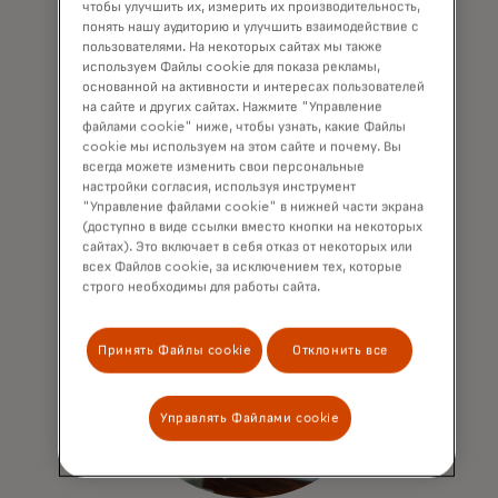
чтобы улучшить их, измерить их производительность,
которые позволяют оценить прогресс в
понять нашу аудиторию и улучшить взаимодействие с
сравнении с отраслевыми и рыночными
пользователями. На некоторых сайтах мы также
стандартами. Получайте аналитику и
используем Файлы cookie для показа рекламы,
основанной на активности и интересах пользователей
рекомендации, чтобы опережать
на сайте и других сайтах. Нажмите "Управление
конкурентов и достигать выдающихся
файлами cookie" ниже, чтобы узнать, какие Файлы
результатов.
cookie мы используем на этом сайте и почему. Вы
всегда можете изменить свои персональные
настройки согласия, используя инструмент
"Управление файлами cookie" в нижней части экрана
(доступно в виде ссылки вместо кнопки на некоторых
сайтах). Это включает в себя отказ от некоторых или
всех Файлов cookie, за исключением тех, которые
строго необходимы для работы сайта.
Принять Файлы cookie
Отклонить все
Управлять Файлами cookie