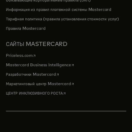
Обязывающие корпоративные правила (ОКП)
Информация из правил платежной системы Mastercard
Тарифная политика (правила установления стоимости услуг)
Правила Mastercard
САЙТЫ MASTERCARD
opens in a new tab
Priceless.com
opens in a new tab
Mastercard Business Intelligence
opens in a new tab
Разработчики Mastercard
opens in a new tab
Маркетинговый центр Mastercard
opens in a new tab
ЦЕНТР ИНКЛЮЗИВНОГО РОСТА