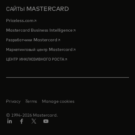
САЙТЫ MASTERCARD
opens in a new tab
Priceless.com
opens in a new tab
Mastercard Business Intelligence
opens in a new tab
Разработчики Mastercard
opens in a new tab
Маркетинговый центр Mastercard
opens in a new tab
ЦЕНТР ИНКЛЮЗИВНОГО РОСТА
Privacy
Terms
Manage cookies
© 1994-2026 Mastercard.
LinkedIn
Facebook
X
YouTube
(ранее