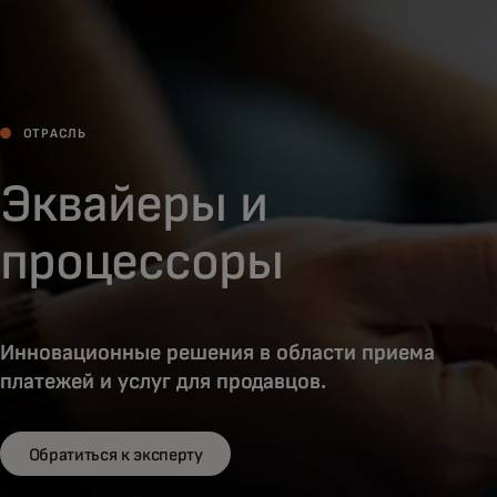
Для вас
Для бизнеса
ОТРАСЛЬ
Для всего мира
Эквайеры и
процессоры
Для новаторов
Новости и тренды
Инновационные решения в области приема
платежей и услуг для продавцов.
Обратиться к эксперту