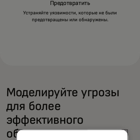
Предотвратить
Устраняйте уязвимости, которые не были
предотвращены или обнаружены.
Моделируйте угрозы
для более
эффективного
обнаружения,