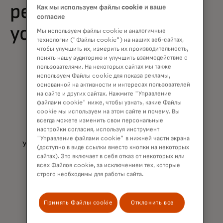
реагирования и
Как мы используем файлы cookie и ваше
согласие
устойчивости
Мы используем файлы cookie и аналогичные
технологии ("Файлы cookie") на наших веб-сайтах,
чтобы улучшить их, измерить их производительность,
понять нашу аудиторию и улучшить взаимодействие с
пользователями. На некоторых сайтах мы также
используем Файлы cookie для показа рекламы,
основанной на активности и интересах пользователей
на сайте и других сайтах. Нажмите "Управление
файлами cookie" ниже, чтобы узнать, какие Файлы
cookie мы используем на этом сайте и почему. Вы
всегда можете изменить свои персональные
Более низкий риск
настройки согласия, используя инструмент
"Управление файлами cookie" в нижней части экрана
Устраняйте потенциальные уязвимости и ошибки
(доступно в виде ссылки вместо кнопки на некоторых
в настройках кибербезопасности до того, как
сайтах). Это включает в себя отказ от некоторых или
всех Файлов cookie, за исключением тех, которые
они приведут к утечке данных.
строго необходимы для работы сайта.
Принять Файлы cookie
Отклонить все