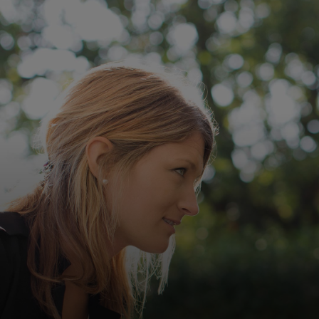
Для вас
Для бизнеса
Для всего мира
Для новаторов
Новости и тренды