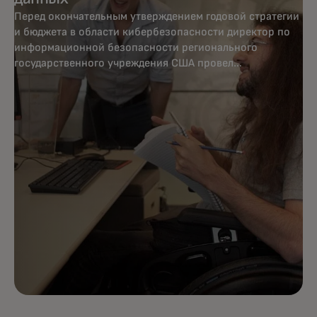
Перед окончательным утверждением годовой стратегии
и бюджета в области кибербезопасности директор по
информационной безопасности регионального
государственного учреждения США провел
количественную оценку с помощью анализа
динамического ландшафта угроз. Он выявил растущую
угрозу для государственных органов в регионе со
стороны иностранных государственных субъектов,
которые использовали электронную почту для кражи
информации, позволяющей установить личность.