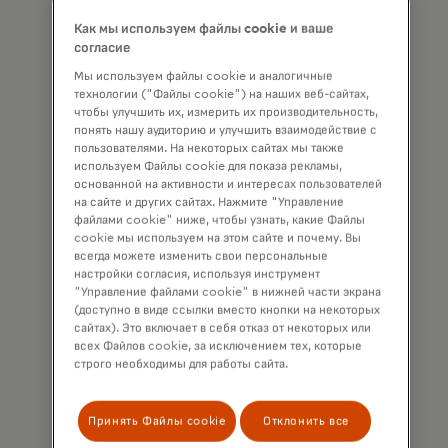
Как мы используем файлы cookie и ваше
Изучите тенденции внешних угроз, а также
согласие
контекст и потенциальные последствия.
Мы используем файлы cookie и аналогичные
технологии ("Файлы cookie") на наших веб-сайтах,
чтобы улучшить их, измерить их производительность,
понять нашу аудиторию и улучшить взаимодействие с
пользователями. На некоторых сайтах мы также
используем Файлы cookie для показа рекламы,
основанной на активности и интересах пользователей
на сайте и других сайтах. Нажмите "Управление
файлами cookie" ниже, чтобы узнать, какие Файлы
Снижение рисков
cookie мы используем на этом сайте и почему. Вы
всегда можете изменить свои персональные
Снижайте вероятность атаки с помощью
настройки согласия, используя инструмент
прогнозирования тенденций угроз.
"Управление файлами cookie" в нижней части экрана
(доступно в виде ссылки вместо кнопки на некоторых
сайтах). Это включает в себя отказ от некоторых или
всех Файлов cookie, за исключением тех, которые
строго необходимы для работы сайта.
Принять Файлы cookie
Отклонить все