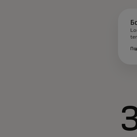
Б
Lo
te
По