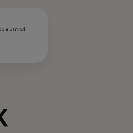
 do eiusmod
к