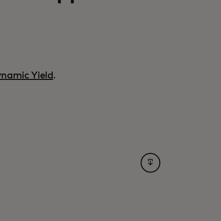
namic Yield
.
opens in a new tab