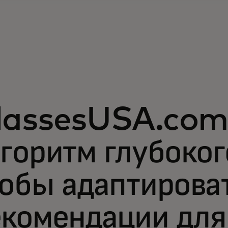
lassesUSA.com 
горитм глубоког
обы адаптирова
екомендации для