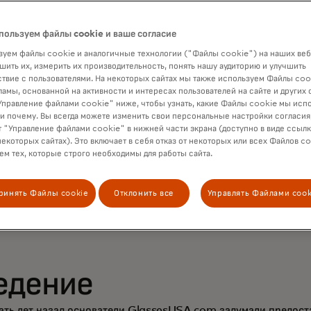
стижение персонали
вого уровня с Dynami
пользуем файлы cookie и ваше согласие
уем файлы cookie и аналогичные технологии ("Файлы cookie") на наших веб
я укрепления отноше
шить их, измерить их производительность, понять нашу аудиторию и улучшить
твие с пользователями. На некоторых сайтах мы также используем Файлы coo
ламы, основанной на активности и интересах пользователей на сайте и других 
иентами и увеличения
правление файлами cookie" ниже, чтобы узнать, какие Файлы cookie мы исп
 и почему. Вы всегда можете изменить свои персональные настройки согласия
 "Управление файлами cookie" в нижней части экрана (доступно в виде ссыл
одаж
некоторых сайтах). Это включает в себя отказ от некоторых или всех Файлов co
м тех, которые строго необходимы для работы сайта.
ринять Файлы cookie
Отклонить все
Управлять Файлами cook
едение
ать лет назад основатели
GlassesUSA.com
задумали предост