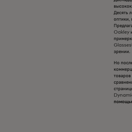
высокок
Десять 
оптики,
Предлаг
Oakley 
примерк
Glasses
зрении.
Но посл
коммерц
товаров 
сравнен
страниц
Dynamic
помощью