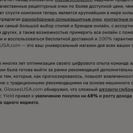
ачественные рецептурные очки по более доступной цене, чем 
лет спустя компания теперь является крупнейшим в мире онл
 предлагая
разнообразные солнцезащитные очки
,
контактные л
ая самый большой выбор стилей и брендов онлайн, с ассорти
и других, а также возможностью примерить все онлайн с по
и и воспользоваться бесплатной доставкой и 100% гарантией
USA.com — это ваш универсальный магазин для всех ваших 
е многих лет оптимизации своего цифрового опыта команда 
ии была готова выйти за рамки рекомендаций дополнительн
к тем, которые, как прогнозировалось, повысят вовлеченност
ию с традиционными рекомендациями на основе машинного 
е, GlassesUSA.com обнаружил, что сложный
алгоритм глубок
 Yield привел к
увеличению покупок на 68% и росту дохода 
 одного виджета
.