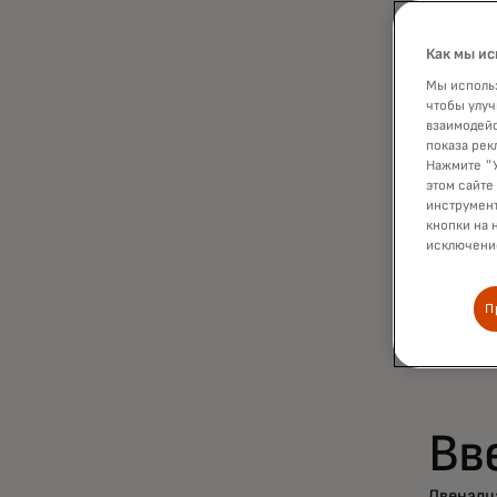
До
но
Как мы ис
Мы использ
дл
чтобы улуч
взаимодейс
показа рек
кл
Нажмите "У
этом сайте
инструмент
пр
кнопки на 
исключение
П
Вв
Двенадц