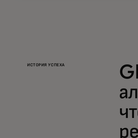
ИСТОРИЯ УСПЕХА
G
ал
чт
р