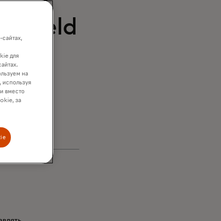
зации
c Yield
-сайтах,
ний с
kie для
сайтах.
ользуем на
, используя
ки вместо
okie, за
ie
авлять