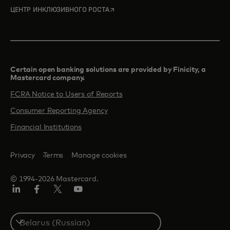
opens in a new tab
ЦЕНТР ИНКЛЮЗИВНОГО РОСТА
Certain open banking solutions are provided by Finicity, a
Mastercard company.​
FCRA Notice to Users of Reports
Consumer Reporting Agency
Financial Institutions
Privacy
Terms
Manage cookies
© 1994-2026 Mastercard.
LinkedIn
Facebook
X
YouTube
(ранее
Twitter)
Select
a