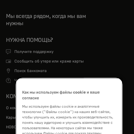
Мы всегда рядом, когда мы вам
нужны
НУЖНА ПОМОЩЬ?
Получите поддержку
Сообщить об утере или краже карты
Поиск банкомата
Часто задаваемые вопросы
Как мы используем файлы cookie и ваше
КОМПАНИЯ
согласие
Мы используем файлы cookie и аналогичные
О компании
технологии ("Файлы cookie") на наших веб-сайтах,
opens in a new tab
чтобы улучшить их, измерить их производительность,
Карьера
понять нашу аудиторию и улучшить взаимодействие с
НОВОСТИ
пользователями. На некоторых сайтах мы также
используем Файлы cookie для показа рекламы,