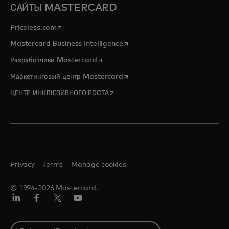
САЙТЫ MASTERCARD
opens in a new tab
Priceless.com
opens in a new tab
Mastercard Business Intelligence
opens in a new tab
Разработчики Mastercard
opens in a new tab
Маркетинговый центр Mastercard
opens in a new tab
ЦЕНТР ИНКЛЮЗИВНОГО РОСТА
Privacy
Terms
Manage cookies
© 1994-2026 Mastercard.
LinkedIn
Facebook
X
YouTube
(ранее
Twitter)
Select