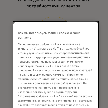
потребностями клиентов.
Мы помогаем углубить вовлеченность и
укрепить лояльность с помощью данных,
технологий и экспертных знаний.
Как мы используем файлы cookie и ваше
согласие
Мы используем файлы cookie и аналогичные
технологии ("Файлы cookie") на наших веб-сайтах,
Управление жизненным циклом
чтобы улучшить их, измерить их производительность,
понять нашу аудиторию и улучшить взаимодействие с
пользователями. На некоторых сайтах мы также
Мы оптимизируем каждый этап
используем Файлы cookie для показа рекламы,
взаимодействия с клиентами, чтобы
основанной на активности и интересах пользователей
на сайте и других сайтах. Нажмите "Управление
максимально удовлетворить их
файлами cookie" ниже, чтобы узнать, какие Файлы
потребности и удержать их.
cookie мы используем на этом сайте и почему. Вы
всегда можете изменить свои персональные
настройки согласия, используя инструмент
"Управление файлами cookie" в нижней части экрана
(доступно в виде ссылки вместо кнопки на некоторых
сайтах). Это включает в себя отказ от некоторых или