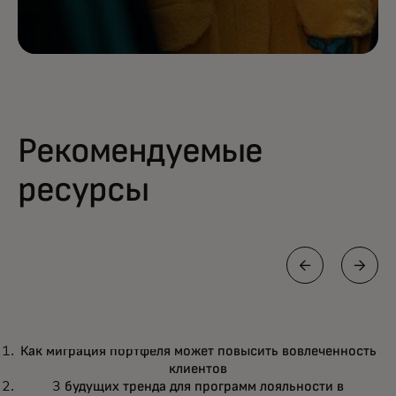
Рекомендуемые
ресурсы
ОТЧЕТ
Как миграция портфеля может повысить вовлеченность
Как миграция портфеля может
opens in a new tab
Подробнее
клиентов
повысить вовлеченность клиентов
3 будущих тренда для программ лояльности в