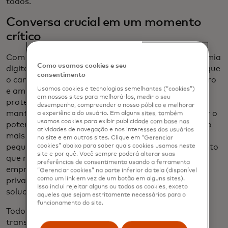
todos.
Conversa crucial em um momento
crítico
Com bilhões de pessoas a mais entrando na economia
Como usamos cookies e seu
digital, precisamos trabalhar juntos para garantir que
consentimento
o caminho para a prosperidade seja acessível, seguro
Usamos cookies e tecnologias semelhantes (“cookies”)
e amplo. Podemos aproveitar o poder da IA para
em nossos sites para melhorá-los, medir o seu
proteger e defender nossos espaços cibernéticos e
desempenho, compreender o nosso público e melhorar
manter nossos dados seguros. Podemos aproveitar o
a experiência do usuário. Em alguns sites, também
usamos cookies para exibir publicidade com base nas
potencial do open banking para construir uma visão
atividades de navegação e nos interesses dos usuários
mais completa da solvência e garantir que as
no site e em outros sites. Clique em “Gerenciar
pequenas empresas possam acessar o financiamento
cookies” abaixo para saber quais cookies usamos neste
site e por quê. Você sempre poderá alterar suas
que merecem. Podemos mobilizar o pensamento
preferências de consentimento usando a ferramenta
empreendedor, os recursos e a capacidade do setor
“Gerenciar cookies” na parte inferior da tela (disponível
como um link em vez de um botão em alguns sites).
privado para ampliar rapidamente a inovação e
Isso inclui rejeitar alguns ou todos os cookies, exceto
solucionar problemas locais e globais.
aqueles que sejam estritamente necessários para o
funcionamento do site.
Todos nós desempenhamos um papel crucial nessa
transformação, como demonstra o grupo que se