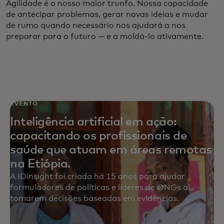
Agilidade é o nosso maior trunfo. Nossa capacidade
de antecipar problemas, gerar novas ideias e mudar
de rumo quando necessário nos ajudará a nos
preparar para o futuro — e a moldá-lo ativamente.
EVENTO
Inteligência artificial em ação:
capacitando os profissionais de
saúde que atuam em áreas remotas
na Etiópia.
A IDinsight foi criada há 15 anos para ajudar
formuladores de políticas e líderes de ONGs a
tomarem decisões baseadas em evidências.