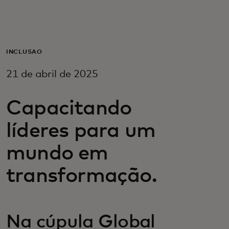
Para você
Para empresas
INCLUSÃO
21 de abril de 2025
Para o mundo
Capacitando
Para inovadores
líderes para um
mundo em
Notícias e tendências
transformação.
Na cúpula Global