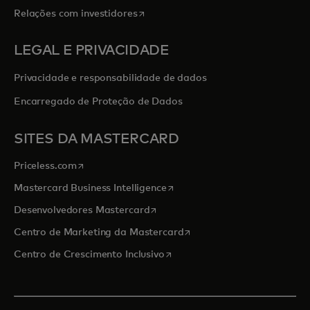
abre em uma nova guia
Relações com investidores
LEGAL E PRIVACIDADE
Privacidade e responsabilidade de dados
Encarregado de Proteção de Dados
SITES DA MASTERCARD
abre em uma nova guia
Priceless.com
abre em uma nova guia
Mastercard Business Intelligence
abre em uma nova guia
Desenvolvedores Mastercard
abre em uma nova guia
Centro de Marketing da Mastercard
abre em uma nova guia
Centro de Crescimento Inclusivo