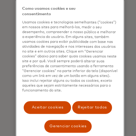
coligação, pretendemos estender
Como usamos cookies e seu
esse impacto para além das nossas
consentimento
fronteiras, partilhando a nossa
Usamos cookies e tecnologias semelhantes (“cookies”)
em nossos sites para melhorá-los, medir o seu
inovação e conhecimentos focados
desempenho, compreender o nosso público e melhorar
a experiência do usuário. Em alguns sites, também
em dispositivos móveis para ajudar a
usamos cookies para exibir publicidade com base nas
atividades de navegação e nos interesses dos usuários
fortalecer a resiliência financeira nos
no site e em outros sites. Clique em “Gerenciar
mercados emergentes. Aguardamos
cookies” abaixo para saber quais cookies usamos neste
site e por quê. Você sempre poderá alterar suas
também com expectativa aprender
preferências de consentimento usando a ferramenta
“Gerenciar cookies” na parte inferior da tela (disponível
com os outros membros da
como um link em vez de um botão em alguns sites).
Isso inclui rejeitar alguns ou todos os cookies, exceto
coligação, cujas diversas experiências
aqueles que sejam estritamente necessários para o
funcionamento do site.
e melhores práticas podem ajudar-
nos a melhorar ainda mais as nossas
Aceitar cookies
Rejeitar todos
soluções. Juntos, podemos acelerar o
progresso rumo a uma economia
Gerenciar cookies
digital verdadeiramente inclusiva.