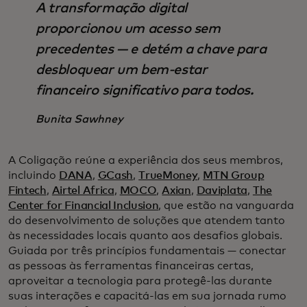
A transformação digital
proporcionou um acesso sem
precedentes — e detém a chave para
desbloquear um bem-estar
financeiro significativo para todos.
Bunita Sawhney
A Coligação reúne a experiência dos seus membros,
incluindo
DANA
,
GCash
,
TrueMoney
,
MTN Group
Fintech
,
Airtel Africa
,
MOCO
,
Axian
,
Daviplata
,
The
Center for Financial Inclusion
, que estão na vanguarda
do desenvolvimento de soluções que atendem tanto
às necessidades locais quanto aos desafios globais.
Guiada por três princípios fundamentais — conectar
as pessoas às ferramentas financeiras certas,
aproveitar a tecnologia para protegê-las durante
suas interações e capacitá-las em sua jornada rumo