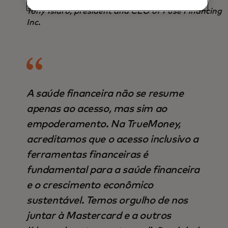
Tony Isidro, president and CEO of Fuse Financing
Inc.
A saúde financeira não se resume
apenas ao acesso, mas sim ao
empoderamento. Na TrueMoney,
acreditamos que o acesso inclusivo a
ferramentas financeiras é
fundamental para a saúde financeira
e o crescimento econômico
sustentável. Temos orgulho de nos
juntar à Mastercard e a outros