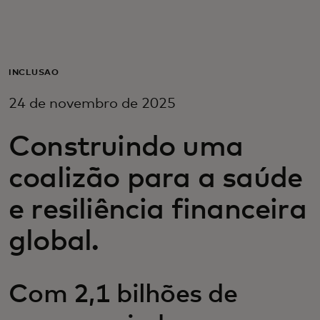
Para você
Para empresas
INCLUSÃO
24 de novembro de 2025
Para o mundo
Construindo uma
Para inovadores
coalizão para a saúde
e resiliência financeira
Notícias e tendências
global.
Com 2,1 bilhões de