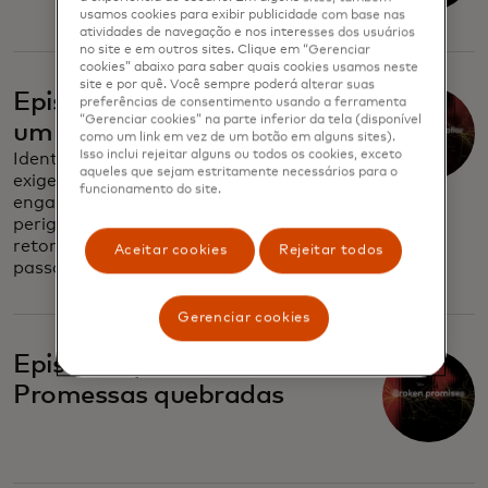
usamos cookies para exibir publicidade com base nas
atividades de navegação e nos interesses dos usuários
no site e em outros sites. Clique em “Gerenciar
cookies” abaixo para saber quais cookies usamos neste
site e por quê. Você sempre poderá alterar suas
Episódio três: A ilusão de
preferências de consentimento usando a ferramenta
“Gerenciar cookies” na parte inferior da tela (disponível
um bilhão de dólares
como um link em vez de um botão em alguns sites).
Isso inclui rejeitar alguns ou todos os cookies, exceto
Identificar golpes de investimento
aqueles que sejam estritamente necessários para o
exige vigilância. Entenda as táticas
funcionamento do site.
enganosas de engenharia social e os
perigos das &quot;promessas de
retorno garantido&quot; — esteja um
Aceitar cookies
Rejeitar todos
passo à frente.
Gerenciar cookies
Episódio quatro:
Promessas quebradas