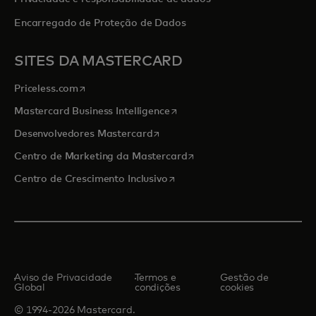
Encarregado de Proteção de Dados
SITES DA MASTERCARD
abre em uma nova guia
Priceless.com
abre em uma nova guia
Mastercard Business Intelligence
abre em uma nova guia
Desenvolvedores Mastercard
abre em uma nova guia
Centro de Marketing da Mastercard
abre em uma nova guia
Centro de Crescimento Inclusivo
Aviso de Privacidade
Termos e
Gestão de
Global
condições
cookies
© 1994-2026 Mastercard.