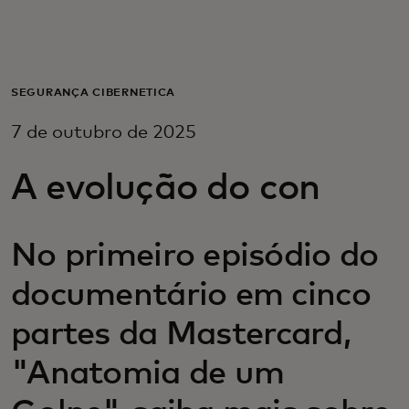
Para você
Para empresas
SEGURANÇA CIBERNÉTICA
7 de outubro de 2025
Para o mundo
A evolução do con
Para inovadores
No primeiro episódio do
Notícias e tendências
documentário em cinco
partes da Mastercard,
"Anatomia de um