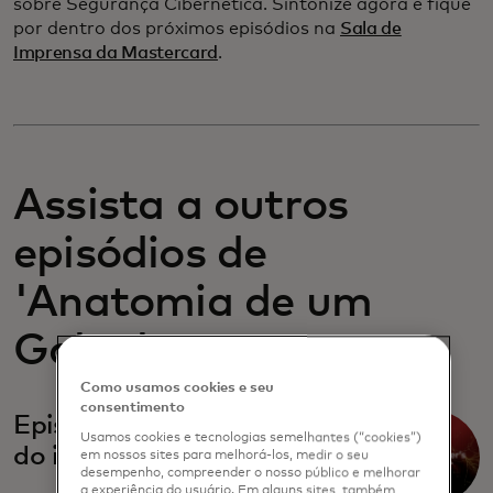
sobre Segurança Cibernética. Sintonize agora e fique
por dentro dos próximos episódios na
Sala de
Imprensa da Mastercard
.
Assista a outros
episódios de
'Anatomia de um
Golpe'
Como usamos cookies e seu
consentimento
Episódio dois: O manual
Usamos cookies e tecnologias semelhantes (“cookies”)
do impostor
em nossos sites para melhorá-los, medir o seu
desempenho, compreender o nosso público e melhorar
a experiência do usuário. Em alguns sites, também