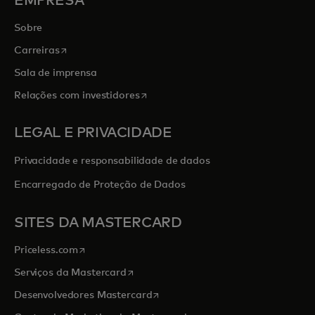
EMPRESA
Sobre
abre em uma nova guia
Carreiras
Sala de imprensa
abre em uma nova guia
Relações com investidores
LEGAL E PRIVACIDADE
Privacidade e responsabilidade de dados
Encarregado de Proteção de Dados
SITES DA MASTERCARD
abre em uma nova guia
Priceless.com
abre em uma nova guia
Serviços da Mastercard
abre em uma nova guia
Desenvolvedores Mastercard