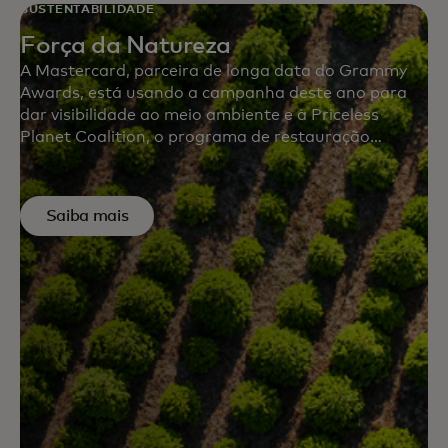
SUSTENTABILIDADE
Força da Natureza
A Mastercard, parceira de longa data do Grammy
Awards, está usando a campanha deste ano para
dar visibilidade ao meio ambiente e à Priceless
Planet Coalition, o programa de restauração
florestal com o objetivo de restaurar 100 milhões de
árvores. Os parceiros da Mastercard, Lyft e
SiriusXM, também estão se unindo à missão,
Saiba mais
incentivando os consumidores a participar.