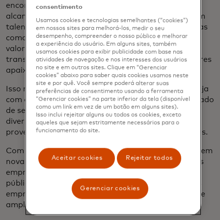
encontrar maneiras de ampliar essa abordagem e
consentimento
alcançar seu enorme público-alvo. Ao trabalhar com
Usamos cookies e tecnologias semelhantes (“cookies”)
talentos criativos como SZA, plataformas poderosas
em nossos sites para melhorá-los, medir o seu
desempenho, compreender o nosso público e melhorar
como o Grammy e parceiros que compartilham os
a experiência do usuário. Em alguns sites, também
valores da empresa, Dastoor afirma: "Estamos
usamos cookies para exibir publicidade com base nas
transformando espectadores passivos em defensores
atividades de navegação e nos interesses dos usuários
no site e em outros sites. Clique em “Gerenciar
apaixonados".
cookies” abaixo para saber quais cookies usamos neste
site e por quê. Você sempre poderá alterar suas
Isso não significa que a publicidade tradicional esteja
preferências de consentimento usando a ferramenta
com os dias contados. Longe disso, diz ele. O mercado
“Gerenciar cookies” na parte inferior da tela (disponível
como um link em vez de um botão em alguns sites).
de serviços de streaming está crescendo e se
Isso inclui rejeitar alguns ou todos os cookies, exceto
diversificando rapidamente, com o surgimento de
aqueles que sejam estritamente necessários para o
funcionamento do site.
provedores de streaming e plataformas emergentes.
Com a evolução contínua da economia digital, surgem
Aceitar cookies
Rejeitar todos
novas oportunidades de colaboração entre grandes
empresas. Antes, eles disputavam a atenção do
público e o dinheiro da publicidade. Agora, algumas
Gerenciar cookies
empresas estão formando parcerias para integrar e
ampliar suas campanhas de marketing.