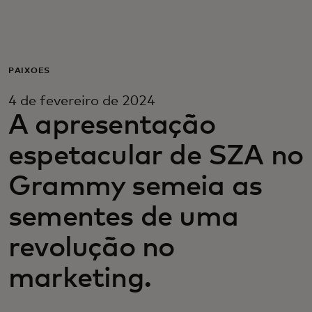
Para você
Para empresas
PAIXÕES
4 de fevereiro de 2024
Para o mundo
A apresentação
espetacular de SZA no
Para inovadores
Grammy semeia as
Notícias e tendências
sementes de uma
revolução no
marketing.