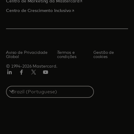
abre em uma nova guia
Centro de Marketing da Mastercard
abre em uma nova guia
Centro de Crescimento Inclusivo
Aviso de Privacidade
Termos e
Gestão de
Global
condições
cookies
© 1994-2026 Mastercard.
LinkedIn
Facebook
Twitter/X
YouTube
Select
a
country