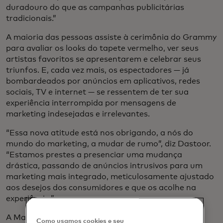
duradouro do que as campanhas publicitárias
tradicionais.”
A maioria das pessoas assiste à cerimônia do Grammy
para avaliar os looks do tapete vermelho, ver seus
artistas favoritos se apresentarem e celebrar seus
triunfos. E, cada vez mais, os espectadores — já
bombardeados por anúncios em aplicativos, redes
sociais, TV e internet — se ressentem de ter sua
experiência interrompida por mensagens de
marketing indesejadas e irrelevantes.
“Essa nova atitude está nos obrigando, a nós do
mundo do marketing, a mudar de rumo”, diz Dastoor.
“Estamos prestes a presenciar uma mudança
drástica, passando de anúncios intrusivos para um
marketing mais integrado, meticulosamente ajustado
aos desejos dos consumidores e que os acolhe na
experiência.”
A Mastercard vem experimentando há anos para
Como usamos cookies e seu