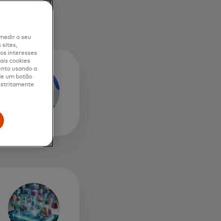
cordo com uma
medir o seu
sites,
os interesses
ais cookies
ento usando a
 de um botão
 estritamente