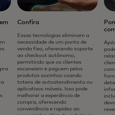
gem
Confira
Pon
co
Essas tecnologias eliminam a
em
necessidade de um ponto de
Após
es
venda fixo, oferecendo suporte
pode
ao checkout autônomo,
rela
permitindo que os clientes
clie
mpra
escaneiem e paguem pelos
comu
produtos sozinhos usando
forn
ra
totens de autoatendimento ou
deta
aplicativos móveis. Isso pode
info
s
melhorar a experiência de
incl
o
compra, oferecendo
devo
conveniência e rapidez ao
reve