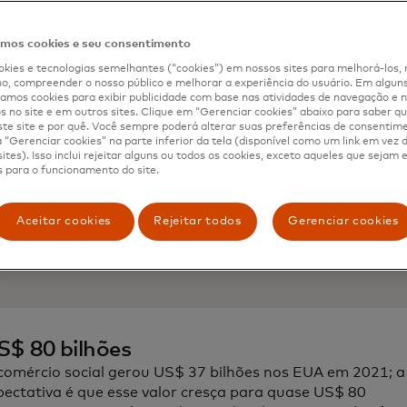
ndo atritos e criando uma jornada mais envolvente, de a
a da McKinsey.20
os cookies e seu consentimento
kies e tecnologias semelhantes (“cookies”) em nossos sites para melhorá-los, 
, compreender o nosso público e melhorar a experiência do usuário. Em alguns 
mos cookies para exibir publicidade com base nas atividades de navegação e n
s no site e em outros sites. Clique em “Gerenciar cookies” abaixo para saber qu
te site e por quê. Você sempre poderá alterar suas preferências de consentim
S$ 700 bilhões
“Gerenciar cookies” na parte inferior da tela (disponível como um link em vez
evê-se que as receitas globais do comércio social se
ites). Isso inclui rejeitar alguns ou todos os cookies, exceto aqueles que sejam
 para o funcionamento do site.
21
roximem dos 700 mil milhões de dólares em 2024.
Aceitar cookies
Rejeitar todos
Gerenciar cookies
S$ 80 bilhões
comércio social gerou US$ 37 bilhões nos EUA em 2021; a
pectativa é que esse valor cresça para quase US$ 80