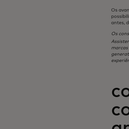
Os avan
possibi
antes, 
Os cons
Assiste
marcas 
generat
experiê
c
co
ar