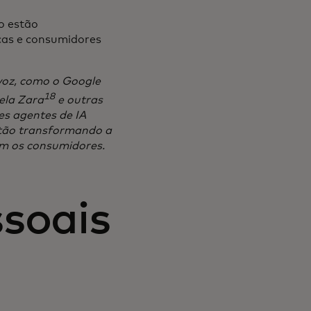
ão estão
cas e consumidores
voz, como o Google
18
ela Zara
e outras
es agentes de IA
stão transformando a
m os consumidores.
soais