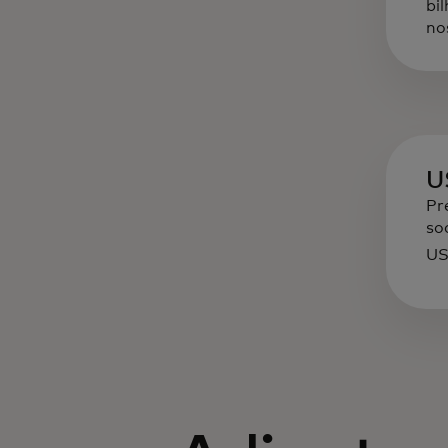
bi
no
U
Pr
so
US