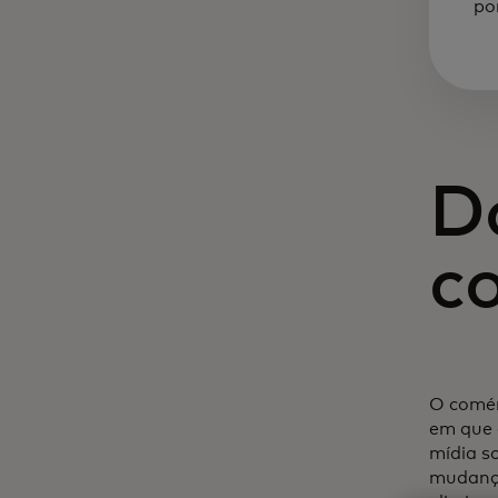
po
Do
c
O comér
em que 
mídia s
mudança