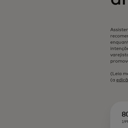
Assisten
recomen
enquant
intençõ
varejis
promove
(Leia m
(a
ediçã
8
19