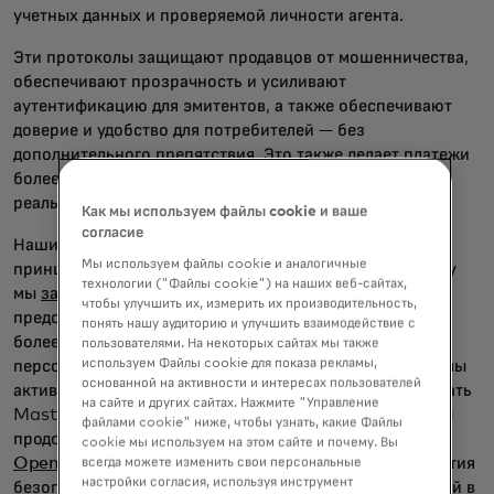
учетных данных и проверяемой личности агента.
Эти протоколы защищают продавцов от мошенничества,
обеспечивают прозрачность и усиливают
аутентификацию для эмитентов, а также обеспечивают
доверие и удобство для потребителей — без
дополнительного препятствия. Это также делает платежи
более персональными, с индивидуальным опытом в
реальном времени для каждого пользователя.
Как мы используем файлы cookie и ваше
согласие
Наши собственные инструменты основаны на тех же
Мы используем файлы cookie и аналогичные
принципах доверия и ответственности. В прошлом году
технологии ("Файлы cookie") на наших веб-сайтах,
мы
запустили Mastercard Agent Pay
, чтобы
чтобы улучшить их, измерить их производительность,
предоставлять потребителям, продавцам и эмитентам
понять нашу аудиторию и улучшить взаимодействие с
более интеллектуальные, безопасные и
пользователями. На некоторых сайтах мы также
используем Файлы cookie для показа рекламы,
персонализированные платежные решения, и теперь мы
основанной на активности и интересах пользователей
активно сотрудничаем с Microsoft, чтобы интегрировать
на сайте и других сайтах. Нажмите "Управление
Mastercard Agent Pay в
Copilot Checkout
. Мы также
файлами cookie" ниже, чтобы узнать, какие Файлы
продолжаем сотрудничать с такими лидерами, как
cookie мы используем на этом сайте и почему. Вы
OpenAI
, Cloudflare и
PayPal,
для дальнейшего развития
всегда можете изменить свои персональные
настройки согласия, используя инструмент
безопасных и ориентированных на намерения решений в