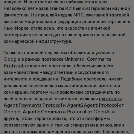
покупки. И он стремительно наближается к нам.
Несколько лет назад агенты ИИ были материалом научной
фантастики. На
прошлой неделе NRF
, ежегодной торговой
выставке Национальной федерации розничной торговли в
Нью-Йорке, стало ясно, что экосистема агентной
коммерции уже переходит от экспериментов к реальной
коммерческой инфраструктуре.
Также на прошлой неделе мы объединили усилия с
Google в рамках
протокола Universal Commerce
Protocol
, открытого протокола, обеспечивающего
взаимодействие между агентами искусственного
интеллекта и продавцами. Подобные протоколы имеют
решающее значение для масштабирования агентской
коммерции, поэтому мы продолжаем сотрудничать по
всей цепочке создания стоимости, включая
протоколы
Agent Payments Protocol
и
Agent2Agent Protocol
от
Google,
Agentic Commerce Protocol
от OpenAI и
другие, чтобы гарантировать, что эти платформы
соответствуют одним и тем же стандартам в отношении
четкого понимания намерений пользователя, безопасных