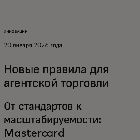
Для вас
Для бизнеса
ИННОВАЦИИ
20 января 2026 года
Для всего мира
Новые правила для
Для новаторов
агентской торговли
Новости и тренды
От стандартов к
масштабируемости:
Mastercard