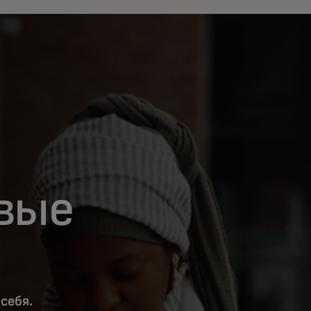
вые
себя.