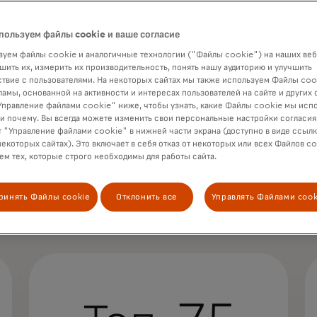
пользуем файлы cookie и ваше согласие
уем файлы cookie и аналогичные технологии ("Файлы cookie") на наших веб
шить их, измерить их производительность, понять нашу аудиторию и улучшить
твие с пользователями. На некоторых сайтах мы также используем Файлы coo
ламы, основанной на активности и интересах пользователей на сайте и других 
правление файлами cookie" ниже, чтобы узнать, какие Файлы cookie мы исп
 и почему. Вы всегда можете изменить свои персональные настройки согласия
 "Управление файлами cookie" в нижней части экрана (доступно в виде ссыл
некоторых сайтах). Это включает в себя отказ от некоторых или всех Файлов co
м тех, которые строго необходимы для работы сайта.
ринять Файлы cookie
Отклонить все
Управлять Файлами cook