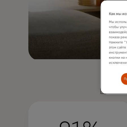
Как мы ис
Мы использ
чтобы улуч
взаимодейс
показа рек
Нажмите "У
этом сайте
инструмент
кнопки на 
исключение
П