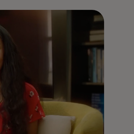
 создаем рабочую среду, в
торой каждый может расти,
биваться большего и приносить
альную пользу людям и
обществам.