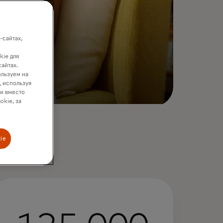
-сайтах,
kie для
сайтах.
ользуем на
, используя
ки вместо
okie, за
ie