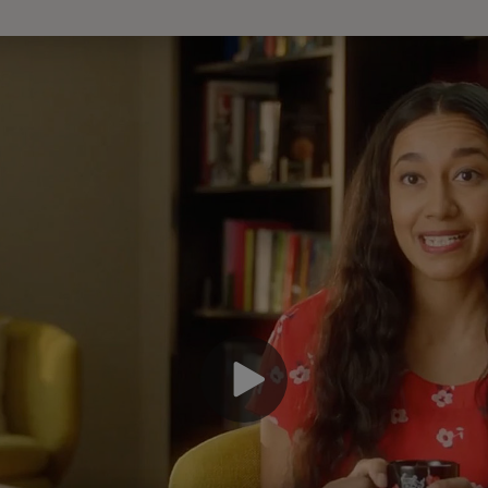
Мы
ко
до
ре
со