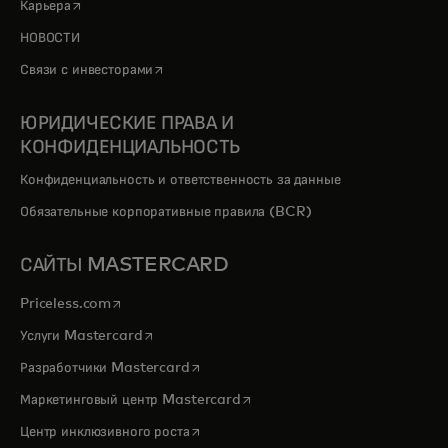
opens in a new tab
Карьера
НОВОСТИ
opens in a new tab
Связи с инвесторами
ЮРИДИЧЕСКИЕ ПРАВА И
КОНФИДЕНЦИАЛЬНОСТЬ
Конфиденциальность и ответственность за данные
Обязательные корпоративные правила (BCR)
САЙТЫ MASTERCARD
opens in a new tab
Priceless.com
opens in a new tab
Услуги Mastercard
opens in a new tab
Разработчики Mastercard
opens in a new tab
Маркетинговый центр Mastercard
opens in a new tab
Центр инклюзивного роста