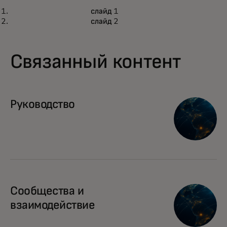
БЛОГ
ИСТО
слайд 1
Как мы вдохновляем
9 l
Подробнее
П
слайд 2
сотрудников начать работать с
inf
ИИ
Связанный контент
Руководство
Сообщества и
взаимодействие