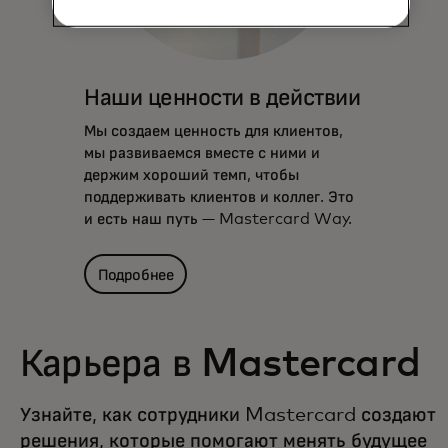
Наши ценности в действии
Мы создаем ценность для клиентов,
мы развиваемся вместе с ними и
держим хороший темп, чтобы
поддерживать клиентов и коллег. Это
и есть наш путь — Mastercard Way.
Подробнее
Карьера в Mastercard
Узнайте, как сотрудники Mastercard создают
решения, которые помогают менять будущее