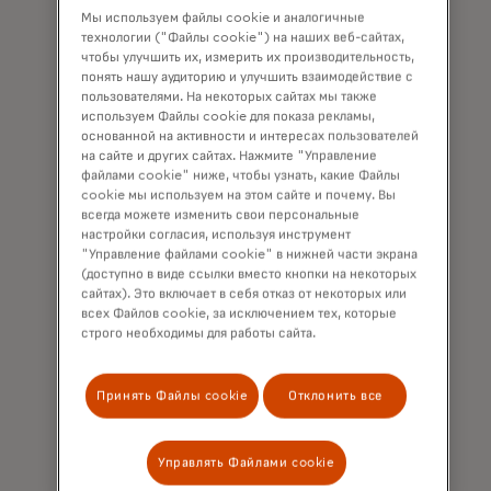
Мы используем файлы cookie и аналогичные
технологии ("Файлы cookie") на наших веб-сайтах,
чтобы улучшить их, измерить их производительность,
Сила во благо
понять нашу аудиторию и улучшить взаимодействие с
пользователями. На некоторых сайтах мы также
Мы поддерживаем устойчивое
используем Файлы cookie для показа рекламы,
экономическое развитие, заботимся о
основанной на активности и интересах пользователей
на сайте и других сайтах. Нажмите "Управление
людях, общем процветании и о планете.
файлами cookie" ниже, чтобы узнать, какие Файлы
cookie мы используем на этом сайте и почему. Вы
всегда можете изменить свои персональные
Подробнее
настройки согласия, используя инструмент
"Управление файлами cookie" в нижней части экрана
(доступно в виде ссылки вместо кнопки на некоторых
сайтах). Это включает в себя отказ от некоторых или
всех Файлов cookie, за исключением тех, которые
строго необходимы для работы сайта.
Принять Файлы cookie
Отклонить все
Управлять Файлами cookie