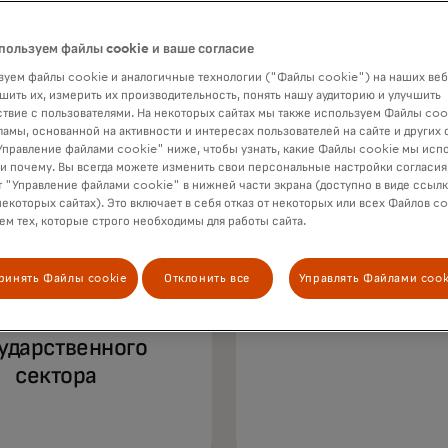
пользуем файлы cookie и ваше согласие
уем файлы cookie и аналогичные технологии ("Файлы cookie") на наших веб
шить их, измерить их производительность, понять нашу аудиторию и улучшить
твие с пользователями. На некоторых сайтах мы также используем Файлы coo
ламы, основанной на активности и интересах пользователей на сайте и других 
правление файлами cookie" ниже, чтобы узнать, какие Файлы cookie мы исп
 и почему. Вы всегда можете изменить свои персональные настройки согласия
 "Управление файлами cookie" в нижней части экрана (доступно в виде ссыл
некоторых сайтах). Это включает в себя отказ от некоторых или всех Файлов co
м тех, которые строго необходимы для работы сайта.
300+
135
ринять Файлы cookie
Отклонить все
Управлять Файлами cook
артнеров из
обслуживаемых 
ударственного
сектора