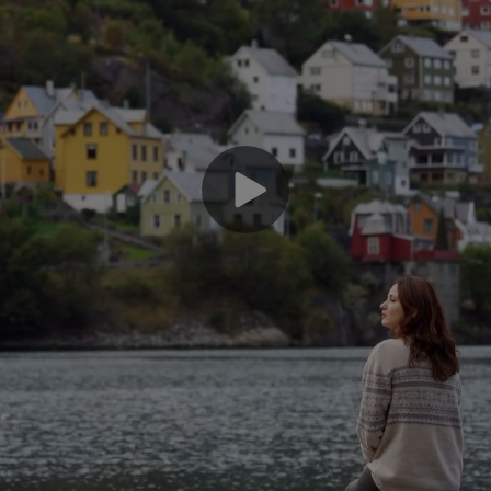
По
ци
ан
да
эф
го