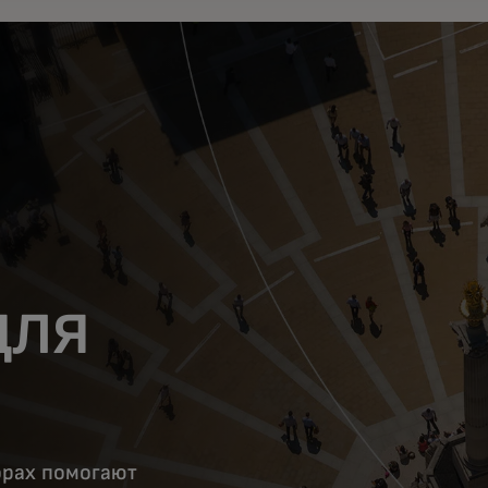
для
орах помогают