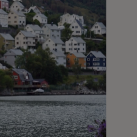
смотрите, как
фровизация услуг и
алитика собственных
нных могут повысить
фективность
сударственных органов.