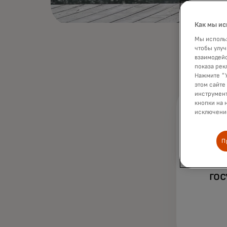
Как мы ис
Мы использ
чтобы улуч
взаимодейс
показа рек
Нажмите "У
этом сайте
инструмент
кнопки на 
исключение
П
п
гос