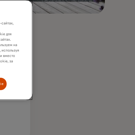
-сайтах,
kie для
сайтах.
ользуем на
, используя
ки вместо
okie, за
+
ie
стран