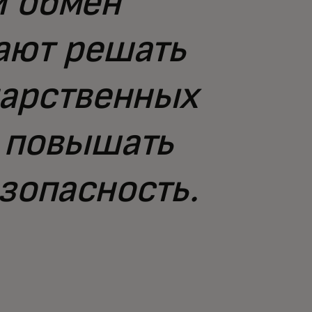
и обмен
ают решать
дарственных
, повышать
зопасность.