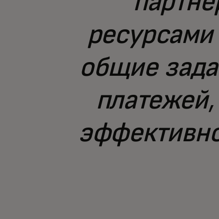
партне
ресурсами
общие зада
платежей,
эффективно