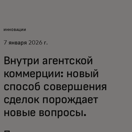
Для вас
Для бизнеса
ИННОВАЦИИ
7 января 2026 г.
Для всего мира
Внутри агентской
Для новаторов
коммерции: новый
способ совершения
Новости и тренды
сделок порождает
новые вопросы.