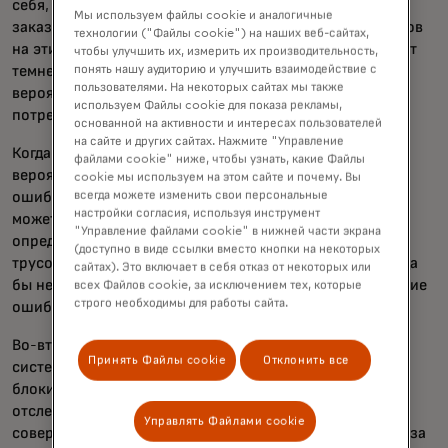
себя, мы довольно хорошо справляемся с тем, чтобы
Мы используем файлы cookie и аналогичные
заказывать правильные вещи. Конечно, внутренний шов
технологии ("Файлы cookie") на наших веб-сайтах,
на этих штанах может быть немного коротким, или цвет
чтобы улучшить их, измерить их производительность,
понять нашу аудиторию и улучшить взаимодействие с
темнее, чем на фотографиях, но есть большая
пользователями. На некоторых сайтах мы также
вероятность, что вы закажете что-то близкое к вашим
используем Файлы cookie для показа рекламы,
потребностям.
основанной на активности и интересах пользователей
на сайте и других сайтах. Нажмите "Управление
Когда речь идёт о а-коммерции, есть реальная
файлами cookie" ниже, чтобы узнать, какие Файлы
вероятность, что ваш назначенный агент допустит
cookie мы используем на этом сайте и почему. Вы
всегда можете изменить свои персональные
ошибку и закажет вам брюки бирюзового цвета. Или,
настройки согласия, используя инструмент
может быть, он решает следовать британскому
"Управление файлами cookie" в нижней части экрана
определению «брюк» и заказывает вам пару лазурных
(доступно в виде ссылки вместо кнопки на некоторых
трусов. Это понятные ошибки, но вы, вероятно, никогда
сайтах). Это включает в себя отказ от некоторых или
бы не совершили их. Так как же гарантировать, что такие
всех Файлов cookie, за исключением тех, которые
строго необходимы для работы сайта.
ошибочные намерения не произойдут?
Во-вторых, уже существуют невероятно сложные
Принять Файлы cookie
Отклонить все
системы, предназначенные для быстрого выявления и
блокировки мошеннических транзакций, которые
отслеживают отклонения, такие как покупки,
Управлять Файлами cookie
совершенные посреди ночи или из мест, находящихся за