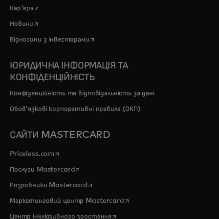
opens in a new tab
Кар'єра
opens in a new tab
Новини
opens in a new tab
Відносини з інвесторами
ЮРИДИЧНА ІНФОРМАЦІЯ ТА
КОНФІДЕНЦІЙНІСТЬ
Конфіденційність та відповідальність за дані
Обов'язкові корпоративні правила (ОКП)
САЙТИ MASTERCARD
opens in a new tab
Priceless.com
opens in a new tab
Послуги Mastercard
opens in a new tab
Розробники Mastercard
opens in a new tab
Маркетинговий центр Mastercard
opens in a new tab
Центр інклюзивного зростання