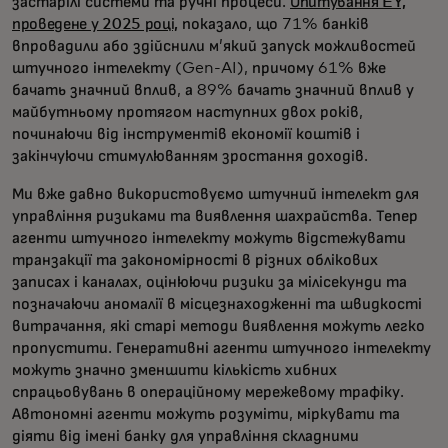
застарілі системи та ручні процеси.
Опитування EY,
проведене у 2025 році,
показало, що 71% банків
впровадили або здійснили м’який запуск можливостей
штучного інтелекту (Gen-AI), причому 61% вже
бачать значний вплив, а 89% бачать значний вплив у
майбутньому протягом наступних двох років,
починаючи від інструментів економії коштів і
закінчуючи стимулюванням зростання доходів.
Ми вже давно використовуємо штучний інтелект для
управління ризиками та виявлення шахрайства. Тепер
агенти штучного інтелекту можуть відстежувати
транзакції та закономірності в різних облікових
записах і каналах, оцінюючи ризики за мілісекунди та
позначаючи аномалії в місцезнаходженні та швидкості
витрачання, які старі методи виявлення можуть легко
пропустити. Генеративні агенти штучного інтелекту
можуть значно зменшити кількість хибних
спрацьовувань в операційному мережевому трафіку.
Автономні агенти можуть розуміти, міркувати та
діяти від імені банку для управління складними