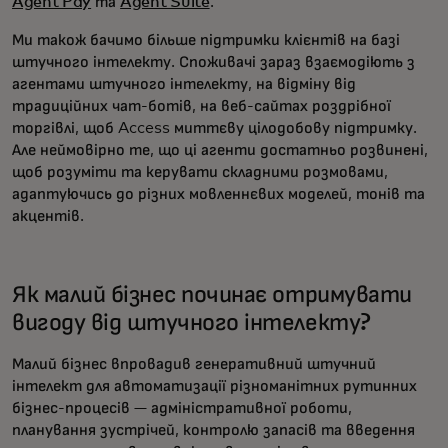
Agent Pay
та
Agent Suite
.
Ми також бачимо більше підтримки клієнтів на базі
штучного інтелекту. Споживачі зараз взаємодіють з
агентами штучного інтелекту, на відміну від
традиційних чат-ботів, на веб-сайтах роздрібної
торгівлі, щоб Access миттєву цілодобову підтримку.
Але неймовірно те, що ці агенти достатньо розвинені,
щоб розуміти та керувати складними розмовами,
адаптуючись до різних мовленнєвих моделей, тонів та
акцентів.
Як малий бізнес починає отримувати
вигоду від штучного інтелекту?
Малий бізнес впровадив генеративний штучний
інтелект для автоматизації різноманітних рутинних
бізнес-процесів — адміністративної роботи,
планування зустрічей, контролю запасів та введення