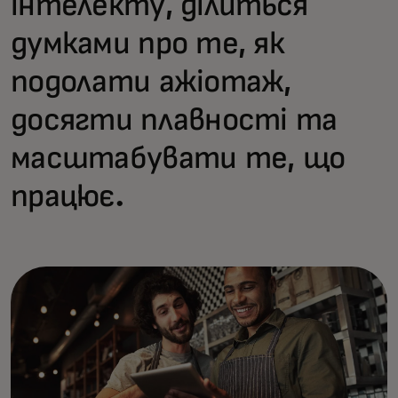
інтелекту, ділиться
думками про те, як
подолати ажіотаж,
досягти плавності та
масштабувати те, що
працює.