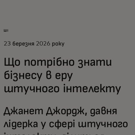
Для вас
Для бізнесу
ШІ
23 березня 2026 року
Для всього світу
Що потрібно знати
Для інноваторів
бізнесу в еру
штучного інтелекту
Новини та тренди
Джанет Джордж, давня
лідерка у сфері штучного