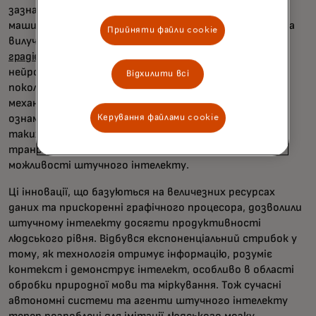
зазнав разючої трансформації, відійшовши від
машинного навчання першого та другого поколінь та
Прийняти файли cookie
вилучення ознак з
алгоритмічним моделюванням
градієнтного посилення
до глибокого навчання з
нейронними мережами з третім та четвертим
Відхилити всі
поколіннями
трансформаторного моделювання
, з
механізмами уваги та самонавчанням. Цей зсув
ознаменувався появою дуже великих мовних моделей,
Керування файлами cookie
таких як генеративні попередньо навчені
трансформатори або GPT, які переосмислили
можливості штучного інтелекту.
Ці інновації, що базуються на величезних ресурсах
даних та прискоренні графічного процесора, дозволили
штучному інтелекту досягти продуктивності
людського рівня. Відбувся експоненціальний стрибок у
тому, як технологія отримує інформацію, розуміє
контекст і демонструє інтелект, особливо в області
обробки природної мови та міркування. Тож сучасні
автономні системи та агенти штучного інтелекту