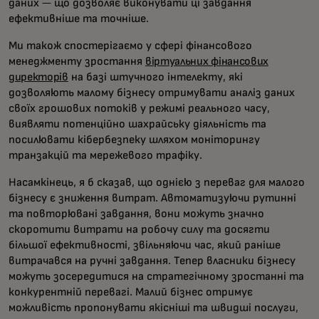
даних — що дозволяє виконувати ці завдання
ефективніше та точніше.
Ми також спостерігаємо у сфері фінансового
менеджменту зростання
віртуальних фінансових
директорів
на базі штучного інтелекту, які
дозволяють малому бізнесу отримувати аналіз даних
своїх грошових потоків у режимі реального часу,
виявляти потенційно шахрайську діяльність та
посилювати кібербезпеку шляхом моніторингу
транзакцій та мережевого трафіку.
Насамкінець, я б сказав, що однією з переваг для малого
бізнесу є зниження витрат. Автоматизуючи рутинні
та повторювані завдання, вони можуть значно
скоротити витрати на робочу силу та досягти
більшої ефективності, звільняючи час, який раніше
витрачався на ручні завдання. Тепер власники бізнесу
можуть зосередитися на стратегічному зростанні та
конкурентній перевагі. Малий бізнес отримує
можливість пропонувати якісніші та швидші послуги,