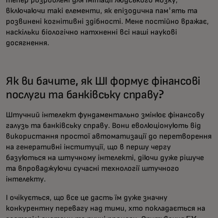
тепер розроблені для імітації людського мозку,
включаючи такі елементи, як епізодична пам'ять та
розвинені когнітивні здібності. Мене постійно вражає,
наскільки біологічно натхненні всі наші наукові
досягнення.
Як ви бачите, як ШІ формує фінансові
послуги та банківську справу?
Штучний інтелект фундаментально змінює фінансову
галузь та банківську справу. Вони еволюціонують від
використання простої автоматизації до перетворення
на генеративні інституції, що в першу чергу
базуються на штучному інтелекті, діючи дуже рішуче
та впроваджуючи сучасні технології штучного
інтелекту.
І очікується, що все це дасть їм дуже значну
конкурентну перевагу над тими, хто покладається на