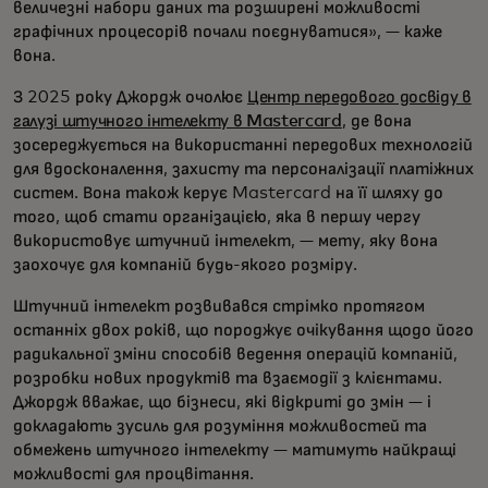
величезні набори даних та розширені можливості
графічних процесорів почали поєднуватися», — каже
вона.
З 2025 року Джордж очолює
Центр передового досвіду в
галузі штучного інтелекту в Mastercard
, де вона
зосереджується на використанні передових технологій
для вдосконалення, захисту та персоналізації платіжних
систем. Вона також керує Mastercard на її шляху до
того, щоб стати організацією, яка в першу чергу
використовує штучний інтелект, — мету, яку вона
заохочує для компаній будь-якого розміру.
Штучний інтелект розвивався стрімко протягом
останніх двох років, що породжує очікування щодо його
радикальної зміни способів ведення операцій компаній,
розробки нових продуктів та взаємодії з клієнтами.
Джордж вважає, що бізнеси, які відкриті до змін — і
докладають зусиль для розуміння можливостей та
обмежень штучного інтелекту — матимуть найкращі
можливості для процвітання.