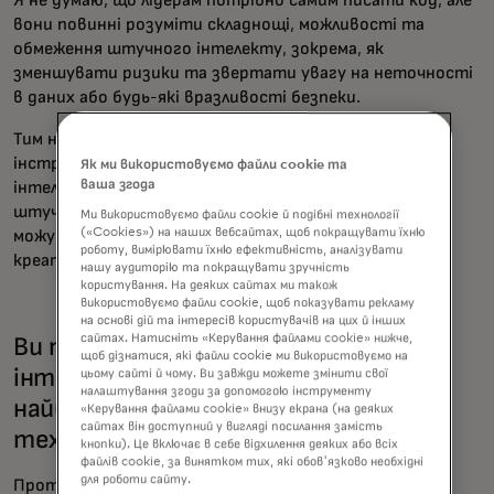
Я не думаю, що лідерам потрібно самим писати код, але
вони повинні розуміти складнощі, можливості та
обмеження штучного інтелекту, зокрема, як
зменшувати ризики та звертати увагу на неточності
в даних або будь-які вразливості безпеки.
Тим не менш, штучний інтелект слід розглядати як
інструмент, який доповнює, а не замінює людський
Як ми використовуємо файли cookie та
ваша згода
інтелект. Заохочуючи прагнення до моделей, де
штучний інтелект виконує рутинні завдання, лідери
Ми використовуємо файли cookie й подібні технології
(«Cookies») на наших вебсайтах, щоб покращувати їхню
можуть дати своїм людям змогу зосередитися на
роботу, вимірювати їхню ефективність, аналізувати
креативності, емпатії та стратегічному мисленні.
нашу аудиторію та покращувати зручність
користування. На деяких сайтах ми також
використовуємо файли cookie, щоб показувати рекламу
на основі дій та інтересів користувачів на цих й інших
сайтах. Натисніть «Керування файлами cookie» нижче,
Ви працюєте у сфері штучного
щоб дізнатися, які файли cookie ми використовуємо на
інтелекту десятиліттями. Які
цьому сайті й чому. Ви завжди можете змінити свої
налаштування згоди за допомогою інструменту
найбільші зміни ви побачили в
«Керування файлами cookie» внизу екрана (на деяких
сайтах він доступний у вигляді посилання замість
технологіях за цей час?
кнопки). Це включає в себе відхилення деяких або всіх
файлів cookie, за винятком тих, які обов'язково необхідні
для роботи сайту.
Протягом останніх кількох років штучний інтелект