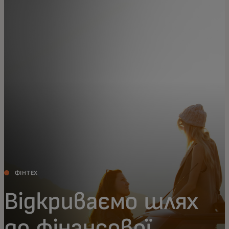
Для вас
Для бізнесу
Для всього світу
Для інноваторів
Новини та тренди
ФІНТЕХ
Відкриваємо шлях
до фінансової