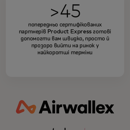
>45
попередньо сертифікованих
партнерів Product Express готові
допомогти вам швидко, просто й
прозоро вийти на ринок у
найкоротші терміни
Дізнайтеся більше про те, як
Mastercard може пришвидшити
розвиток вашого фінтех-бізнесу
завдяки силі партнерської
співпраці.