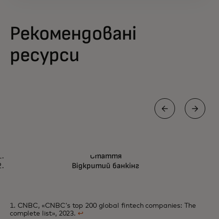
Рекомендовані
ресурси
СТАТТЯ
Стаття
Спільно творимо майбутнє
Дізнатися більше
Відкритий банкінг
платіжних рішень
1. CNBC, «CNBC’s top 200 global fintech companies: The
complete list», 2023.
↩