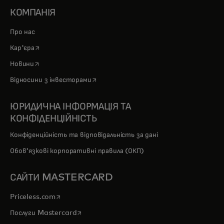
КОМПАНІЯ
Про нас
opens in a new tab
Кар'єра
opens in a new tab
Новини
opens in a new tab
Відносини з інвесторами
ЮРИДИЧНА ІНФОРМАЦІЯ ТА
КОНФІДЕНЦІЙНІСТЬ
Конфіденційність та відповідальність за дані
Обов'язкові корпоративні правила (ОКП)
САЙТИ MASTERCARD
opens in a new tab
Priceless.com
opens in a new tab
Послуги Mastercard