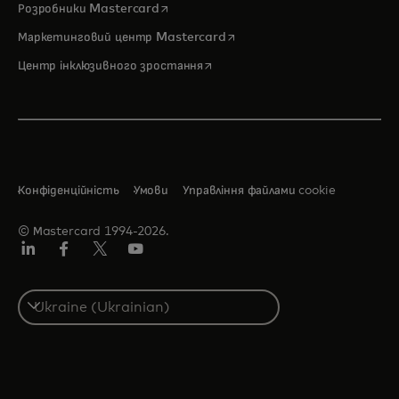
opens in a new tab
Розробники Mastercard
opens in a new tab
Маркетинговий центр Mastercard
opens in a new tab
Центр інклюзивного зростання
Конфіденційність
Умови
Управління файлами cookie
© Мastercard 1994-2026.
LinkedIn
Фейсбук
Твіттер/X
Ютуб
Select
a
country