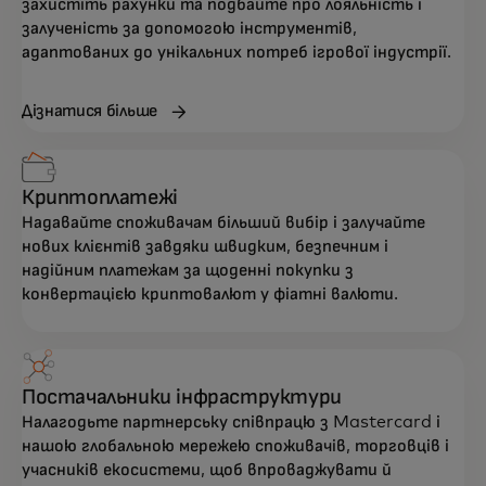
захистіть рахунки та подбайте про лояльність і
залученість за допомогою інструментів,
адаптованих до унікальних потреб ігрової індустрії.
Дізнатися більше
Криптоплатежі
Надавайте споживачам більший вибір і залучайте
нових клієнтів завдяки швидким, безпечним і
надійним платежам за щоденні покупки з
конвертацією криптовалют у фіатні валюти.
Постачальники інфраструктури
Налагодьте партнерську співпрацю з Mastercard і
нашою глобальною мережею споживачів, торговців і
учасників екосистеми, щоб впроваджувати й