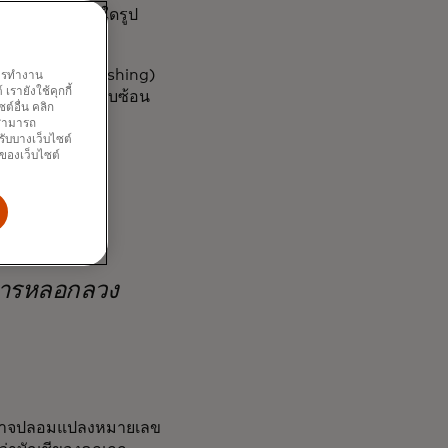
ฉ้อโกงในรูปแบบใดรูป
ส่งข้อความ (smishing)
พการทำงาน
รายังใช้คุกกี้
แปลงตัวตนที่ซับซ้อน
์อื่น คลิก
หมาย
ณสามารถ
รับบางเว็บไซต์
นของเว็บไซต์
มเราต้อง
การหลอกลวง
ดยอาจปลอมแปลงหมายเลข