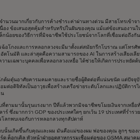
ำนวนมากเกี่ยวกับการค้างชำระค่าผ่านทางด่วน มีสายโทรเข้าจากห
เนื่อง ข้อเสนอสุดคุ้มสำหรับทริปในฝันของคุณ แม้แต่ข้อเสนองานในฝ
เล็กน้อยของวิธีการที่มิจฉาชีพใช้ประโยชน์จากโลกที่เชื่อมต่อถึง
รฉ้อโกงและการหลอกลวงจะมีมาตั้งแต่สมัยกรีกโบราณ แต่โทรศัพท์
ืออัตโนมัติ และล่าสุดคือความสามารถของ AI ในการสร้างเสียงเลี
ความเฉพาะบุคคลเพื่อหลอกลวงเหยื่อ ได้ช่วยให้เกิดการประหยัดต้น
ักต้มตุ๋นอาศัยคารมคมคายและรายชื่อผู้ติดต่อที่แน่นขนัด แต่ปัจจ
ื่อมต่อดิจิทัลเป็นอาวุธเพื่อสร้างเครือข่ายระดับโลกและปฏิบัติก
ห็น
ี่ตามมานั้นรุนแรงมาก ปีที่แล้วพวกมิจฉาชีพขโมยเงินจากเหยื่อทั
าร์ ซึ่งมากกว่า GDP ของประเทศใดๆ ยกเว้น 19 ประเทศที่ร่ำรวยที่
โลกพบเจอกับการหลอกลวงทุกสัปดาห์
นั้นเกิดขึ้นกับคุณและผม มันคือแม่ของผม พ่อของคุณ ลูกๆ ของเ
าร์ด ค็อกเคิล หัวหน้าฝ่ายอุตสาหกรรมเชื่อมต่อของ GSMA สมาคม