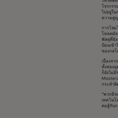
โทรศัพท
โจรกรรม
ไปอยู่ใน
ความสูญเ
การโจมโ
โหลดมัลแ
พัสดุที่ย
ป้อนเข้า
ของกลโกง
เนื่องจ
ทั้งสองอ
ก็ยังไม่
Masterca
กระทำผิ
“พวกมิจฉ
เทคโนโล
ต่อสู้กั