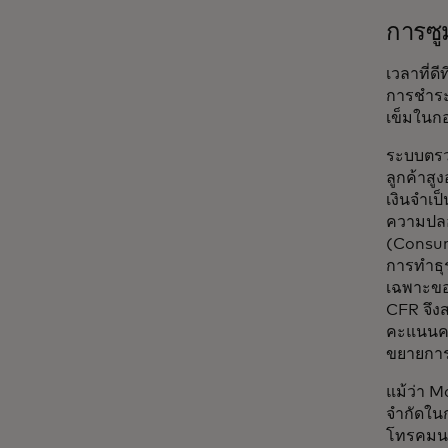
การซ
เวลาที่ด
การชำระเ
เข็มในก
ระบบตรวจ
ลูกค้าสู
เงินจำเป
ความปลอ
(Consume
การทำธุ
เฉพาะของ
CFR จึง
คะแนนคว
ขยายการ
แม้ว่า M
จำกัดในก
โทรคมนาค