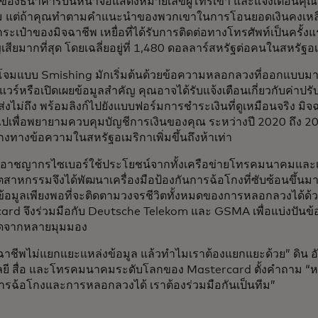
์ของธนาคารบนหน้าจอแสดงหมายเลขผู้โทรเข้า และแจ้งเตือนคุณว
 แต่ถ้าคุณทำตามคำแนะนำของพวกเขาในการโอนยอดเงินคงเหลื
กระเป๋าของมิจฉาชีพ เหยื่อที่ได้รับการติดต่อทางโทรศัพท์เป็นครั้
สียมากที่สุด โดยเฉลี่ยอยู่ที่ 1,480 ดอลลาร์สหรัฐต่อคนในสหรัฐ
จมแบบ Smishing มักเริ่มต้นด้วยข้อความหลอกลวงที่ออกแบบมาเพ
วร์หรือเปิดเผยข้อมูลสำคัญ คุณอาจได้รับแจ้งเตือนเกี่ยวกับค่าปร
ังส่งไม่ถึง พร้อมลิงก์ไปยังแบบฟอร์มการชำระเงินที่ดูเหมือนจริง มิจ
ไปเพื่อพยายามควบคุมบัญชีการเงินของคุณ ระหว่างปี 2020 ถึง 2
ทางข้อความในสหรัฐอเมริกาเพิ่มขึ้นถึงห้าเท่า
ากอาชญากรไซเบอร์ใช้ประโยชน์จากทั้งเครือข่ายโทรคมนาคมและเ
ุตสาหกรรมจึงได้พัฒนาเครื่องมือป้องกันการฉ้อโกงที่ซับซ้อนขึ้นม
มีข้อมูลเพียงพอที่จะติดตามวงจรชีวิตทั้งหมดของการหลอกลวงได้ด้ว
rd จึงร่วมมือกับ Deutsche Telekom และ GSMA เพื่อแบ่งปันข้อมูล
ดจากหลายมุมมอง
าชีพไม่แยกแยะแหล่งข้อมูล แล้วทำไมเราต้องแยกแยะด้วย” ดิน อั
ยี สื่อ และโทรคมนาคมระดับโลกของ Mastercard ตั้งคำถาม 
บการฉ้อโกงและการหลอกลวงได้ เราต้องร่วมมือกันเป็นทีม”