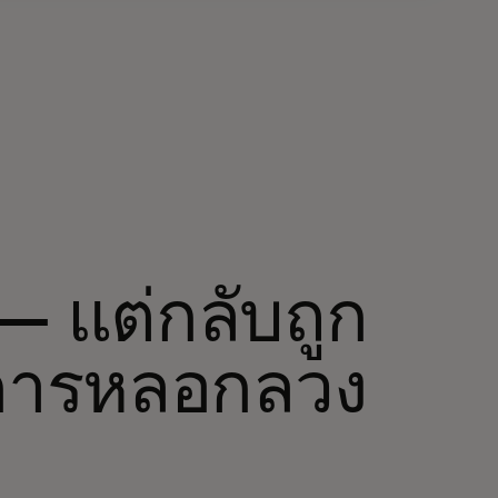
— แต่กลับถูก
บการหลอกลวง