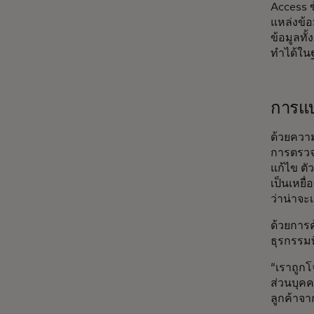
Access ข
แหล่งข้อ
ข้อมูลท
ทำได้ใน
การแบ
ด้วยควา
การตรวจ
แก้ไข ตั
เป็นเหยื
ว่าน่าจะ
ด้วยการ
ธุรกรรมที
“เราถูกโ
ส่วนบุค
ลูกค้าจ