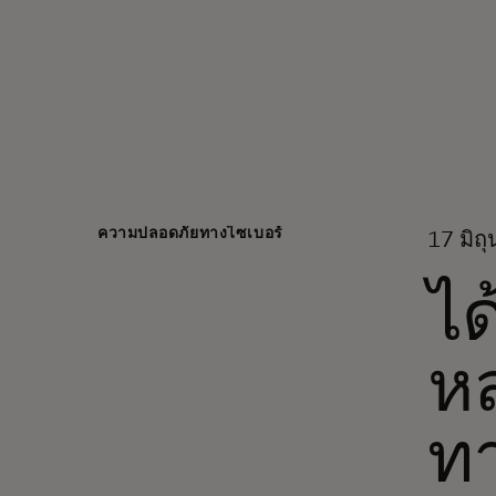
ความปลอดภัยทางไซเบอร์
17 มิถ
ได
หล
ท