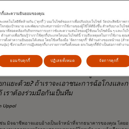
มือถือกล่าว “ทุกคนรู้จักใครสักคนที่เคยตกเป็นเป้าหมายของการ
ง”
คุกกี้และความยินยอมของคุณ
ัน การหลอกลวงส่วนใหญ่เริ่มต้นด้วยการโทรศัพท์ (vishing) หรือ
และเทคโนโลยีที่คล้ายกัน ('คุกกี้') บนเว็บไซต์ของเราเพื่อปรับปรุงเว็บไซต์ วัดประสิทธิภา
กลุ่มเป้าหมาย และพัฒนาประสบการณ์การใช้งานของผู้ใช้ให้ดียิ่งขึ้น สำหรับบางเว็บไซต์ เ
มตีแบบวิชชิ่ง อาชญากรไซเบอร์ใช้เทคนิคทางสังคมและการปลอม
ษณาที่สอดคล้องกับกิจกรรมการเบราวซ์และความสนใจของผู้ใช้บนเว็บไซต์นั้น ๆ และเว็บไซต
กลวงผู้คนให้โอนเงินในสิ่งที่พวกเขาคิดว่าเป็นเรื่องถูกต้องตามกฎ
้' ด้านล่างเพื่อเรียนรู้ว่าเราใช้คุกกี้ประเภทใดบนเว็บไซต์นี้ รวมถึงเหตุผลในการใช้งาน คุ
ารตั้งค่าความยินยอมได้เสมอ โดยใช้เครื่องมือ 'จัดการคุกกี้' ที่ด้านล่างของหน้าจอ (สำห
ทนปุ่ม) ซึ่งรวมถึงการปฏิเสธคุกกี้บางรายการหรือทั้งหมด ยกเว้นคุกกี้ที่จำเป็นต่อการทำงา
ยอมรับคุกกี้
ปฏิเสธทั้งหมด
จัดการคุกกี้
กมิจฉาชีพไม่แยกแยะแหล่งข้อมูล ดังนั้นทำไ
ยกแยะด้วย? ถ้าเราจะเอาชนะการฉ้อโกงและ
้ เราต้องร่วมมือกันเป็นทีม
n Uppal
งเช่น มิจฉาชีพอาจแอบอ้างเป็นเจ้าหน้าที่จากธนาคารของคุณ โ