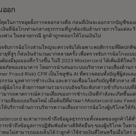
ูมออก
ีที่สุดในการหยุดยั้งการหลอกลวงคือ ก่อนที่เงินจะออกจากบัญชีของ
งินที่ฉ้อโกงท่ามกลางธุรกรรมที่ถูกต้องนับล้านรายการในแต่ละว
องฟาง ในหลายกรณี ลูกค้าถูกหลอกให้โอนเงินไป
จับการฉ้อโกงส่วนใหญ่จะตรวจจับได้เฉพาะพฤติกรรมที่ผิดปกติของ
งอายุที่จู่ๆ ก็ส่งเงินจำนวนมากหลายครั้ง เพื่อตรวจจับการฉ้อโกงแ
็นต้องมีมุมมองที่กว้างขึ้น ในปี 2023 Mastercard ได้เพิ่มมิติใหม
ดภัยของธนาคาร โดยการนำเสนอระบบบริหารความเสี่ยงด้านการฉ
r Fraud Risk) CFR เป็นโซลูชัน AI ที่ตรวจสอบทั้งบัญชีผู้ส่งและ
รกรรม มูลค่าการชำระเงิน และความเชื่อมโยงกับบัญชีตัวกลาง เพ
ผู้ฉ้อโกง ด้วยการผสานรวมระบบอัจฉริยะดังกล่าวเข้ากับระบบที่
สามารถคาดการณ์ความเสี่ยงของการชำระเงินที่กำลังจะเกิดขึ้นแต
ามเสี่ยงแบบเรียลไทม์ เมื่อต้นปีที่ผ่านมา Mastercard และ Fe
ให้บริการด้านการบริหารความเสี่ยงจากการฉ้อโกงผู้บริโภคให้ก
astercard จะสามารถเข้าถึงข้อมูลธุรกรรมทั้งหมดของลูกค้าได้ทั่วทั
ารเข้าถึงข้อมูลการปฏิสัมพันธ์ทางดิจิทัลอื่นๆ ของผู้บริโภค ในทาง
มไม่สามารถมองเห็นได้ว่าลูกค้าใช้จ่ายเงินที่ไหนหรือเมื่อไหร