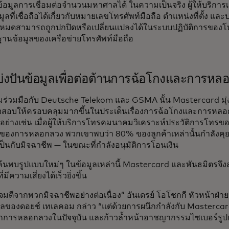
้อมูลการเชื่อมต่อจำนวนมหาศาลได้ ในความเป็นจริง ผู้ให้บริการเ
มูลที่เชื่อถือได้เกี่ยวกับหมายเลขโทรศัพท์มือถือ ตำแหน่งที่ตั้ง แล
ั้งหมดสามารถถูกปกปิดหรือเปลี่ยนแปลงได้ในระบบปฏิบัติการของโ
ฐานข้อมูลของเครือข่ายโทรศัพท์มือถือ
่งปันข้อมูลเพื่อต่อต้านการฉ้อโกงและการหล
มร่วมมือกับ Deutsche Telekom และ GSMA นั้น Mastercard มุ่
สอบให้ครอบคลุมมากขึ้นในประเด็นเรื่องการฉ้อโกงและการหลอกลว
วอย่างเช่น เมื่อผู้ให้บริการโทรคมนาคมวิเคราะห์ประวัติการโทรข
่อของการหลอกลวง พวกเขาพบว่า 80% ของลูกค้าเหล่านั้นกำลังคุยโ
เป็นกับมิจฉาชีพ — ในขณะที่กำลังอนุมัติการโอนเงิน
ค้นพบรูปแบบใหม่ๆ ในข้อมูลเหล่านี้ Mastercard และพันธมิตรจึ
่มีความเสี่ยงได้เร็วยิ่งขึ้น
จมตีจากพวกมิจฉาชีพอย่างต่อเนื่อง” อันเดรย์ โอโชกกี หัวหน้าฝ่า
คลของดอยช์ เทเลคอม กล่าว “แต่ด้วยการผนึกกำลังกับ Masterca
ากการหลอกลวงในปัจจุบัน และก้าวล้ำหน้าอาชญากรรมไซเบอร์รูป