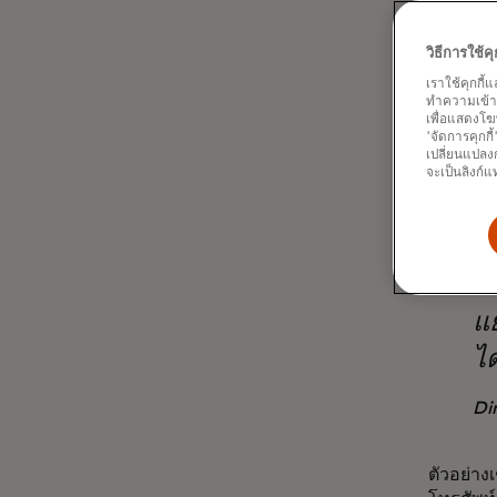
โทรศัพท์
แบบหนึ่
วิธีการใช้
ในปัจจุบ
เราใช้คุกกี้
ทำความเข้าใจ
ในการโจ
เพื่อแสดงโฆ
เพื่อหลอ
'จัดการคุกกี
เปลี่ยนแปลงก
จะเป็นลิงก์แ
พว
แ
ได
Di
ตัวอย่า