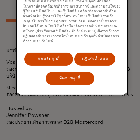
ใช้ให้ดียิ่งขึ้น สำหรับบางเว็บไซต์ เรายังใช้คุกกี้เพื่อแสดง
โฆษณาที่สอดคล้องกับกิจกรรมการเบราวซ์และความสนใจของ
ผู้ใช้บนเว็บไซต์นั้น ๆ และเว็บไซต์อื่น คลิก 'จัดการคุกกี้' ด้าน
ล่างเพื่อเรียนรู้ว่าเราใช้คุกกี้ประเภทใดบนเว็บไซต์นี้ รวมถึง
เหตุผลในการใช้งาน คุณสามารถเปลี่ยนแปลงการตั้งค่าความ
ยินยอมได้เสมอ โดยใช้เครื่องมือ 'จัดการคุกกี้' ที่ด้านล่างของ
หน้าจอ (สำหรับบางเว็บไซต์จะเป็นลิงก์แทนปุ่ม) ซึ่งรวมถึงการ
ปฏิเสธคุกกี้บางรายการหรือทั้งหมด ยกเว้นคุกกี้ที่จำเป็นต่อการ
ทำงานของเว็บไซต์
มาทำความรู้จักกับวิทยากรของเรากัน
ยอมรับคุกกี้
ปฏิเสธทั้งหมด
Vasudha Ramachandran
รองประธานอาวุโส ฝ่ายผลิตภัณฑ์และออกแบบดิจิทัล B2B
บริษัท Mastercard
จัดการคุกกี้
Nicole Radil
รองประธานฝ่ายโซลูชันเชิงพาณิชย์ Mastercard Services
Hosted by:
Jennifer Powsner
รองประธานฝ่ายการตลาด B2B Mastercard