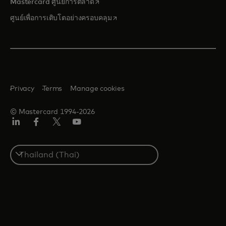
opens in a new tab
Mastercard ศูนย์การตลาด
opens in a new tab
ศูนย์เพื่อการเติบโตอย่างครอบคลุม
Privacy
Terms
Manage cookies
© Mastercard 1994-2026
ลิงค์
เฟ
ทวิ
ยู
อิน
ซบุ๊ก
ต
ทูบ
เตอร์/
Select
เอ็กซ์
a
country