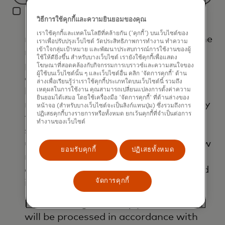
Filtering
I agree that Mastercard International
will
วิธีการใช้คุกกี้และความยินยอมของคุณ
Inc. and its affiliates ('Mastercard')
be
เราใช้คุกกี้และเทคโนโลยีที่คล้ายกัน ('คุกกี้') บนเว็บไซต์ของ
may use my contact details to send me
applied
เราเพื่อปรับปรุงเว็บไซต์ วัดประสิทธิภาพการทำงาน ทำความ
เข้าใจกลุ่มเป้าหมาย และพัฒนาประสบการณ์การใช้งานของผู้
marketing communications about its
after
ใช้ให้ดียิ่งขึ้น สำหรับบางเว็บไซต์ เรายังใช้คุกกี้เพื่อแสดง
products, services and events, as well
3
โฆษณาที่สอดคล้องกับกิจกรรมการเบราวซ์และความสนใจของ
ผู้ใช้บนเว็บไซต์นั้น ๆ และเว็บไซต์อื่น คลิก 'จัดการคุกกี้' ด้าน
as other topical business information
characters.
ล่างเพื่อเรียนรู้ว่าเราใช้คุกกี้ประเภทใดบนเว็บไซต์นี้ รวมถึง
by email. If I have shared my phone
เหตุผลในการใช้งาน คุณสามารถเปลี่ยนแปลงการตั้งค่าความ
ยินยอมได้เสมอ โดยใช้เครื่องมือ 'จัดการคุกกี้' ที่ด้านล่างของ
number, I confirm that I am also happy
หน้าจอ (สำหรับบางเว็บไซต์จะเป็นลิงก์แทนปุ่ม) ซึ่งรวมถึงการ
ปฏิเสธคุกกี้บางรายการหรือทั้งหมด ยกเว้นคุกกี้ที่จำเป็นต่อการ
to be contacted by Mastercard for
ทำงานของเว็บไซต์
such marketing purposes by phone. I
understand that I am free to withdraw
ยอมรับคุกกี้
ปฏิเสธทั้งหมด
my consent at any time, free of
charge, using the opt-out link provided
จัดการคุกกี้
in each email.
I acknowledge that my personal data
will be processed in accordance with