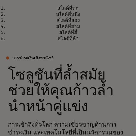
เอกสารไวท์เปเปอร์
สไลด์ที่หก
ปลดล็อกมูลค่าการจัดซื้อจัดจ้างผ่าน
opens in a new tab
เรียนรู้เพิ่มเติม
สไลด์ที่หนึ่ง
การเงินแบบผนวกรวมมาในตัว
สไลด์ที่สอง
สไลด์ที่สาม
สไลด์ที่สี่
สไลด์ที่ห้า
การชำระเงินเชิงพาณิชย์
โซลูชันที่ล้ำสมัย
ช่วยให้คุณก้าวล้ำ
นำหน้าคู่แข่ง
การเข้าถึงทั่วโลก ความเชี่ยวชาญด้านการ
ชำระเงิน และเทคโนโลยีที่เป็นนวัตกรรมของ