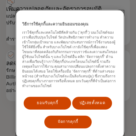
เพิ่มความปลอดภัยและอัตราการอนุมัติ
แปลงรายละเอียดบัตรเป็นโทเค็นเพื่อลดความยุ่งยาก
ปรับปรุงความปลอดภัย และเพิ่มอัตราการแปลง
วิธีการใช้คุกกี้และความยินยอมของคุณ
เราใช้คุกกี้และเทคโนโลยีที่คล้ายกัน ('คุกกี้') บนเว็บไซต์ของ
เราเพื่อปรับปรุงเว็บไซต์ วัดประสิทธิภาพการทำงาน ทำความ
สำรวจ
เข้าใจกลุ่มเป้าหมาย และพัฒนาประสบการณ์การใช้งานของผู้
ใช้ให้ดียิ่งขึ้น สำหรับบางเว็บไซต์ เรายังใช้คุกกี้เพื่อแสดง
โฆษณาที่สอดคล้องกับกิจกรรมการเบราวซ์และความสนใจของ
ผู้ใช้บนเว็บไซต์นั้น ๆ และเว็บไซต์อื่น คลิก 'จัดการคุกกี้' ด้าน
ล่างเพื่อเรียนรู้ว่าเราใช้คุกกี้ประเภทใดบนเว็บไซต์นี้ รวมถึง
ลดจำนวนการปฏิเสธและเพิ่มการอนุมัติ
เหตุผลในการใช้งาน คุณสามารถเปลี่ยนแปลงการตั้งค่าความ
รักษารายละเอียดบัญชีลูกค้าให้ทันสมัยด้วย Automatic
ยินยอมได้เสมอ โดยใช้เครื่องมือ 'จัดการคุกกี้' ที่ด้านล่างของ
หน้าจอ (สำหรับบางเว็บไซต์จะเป็นลิงก์แทนปุ่ม) ซึ่งรวมถึงการ
Billing Updater เพื่อหลีกเลี่ยงการถูกปฏิเสธ และใช้
ปฏิเสธคุกกี้บางรายการหรือทั้งหมด ยกเว้นคุกกี้ที่จำเป็นต่อการ
Authorization Optimizer เพื่อใช้กลยุทธ์การลองใหม่
ทำงานของเว็บไซต์
อย่างชาญฉลาดที่ช่วยเปลี่ยนการปฏิเสธให้เป็นการอนุมัติ
ยอมรับคุกกี้
ปฏิเสธทั้งหมด
จัดการคุกกี้