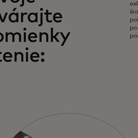
ex
várajte
ik
po
po
pomienky
po
enie: