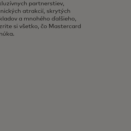
kluzívnych partnerstiev,
onických atrakcií, skrytých
kladov a mnohého ďalšieho,
zrite si všetko, čo Mastercard
núka.