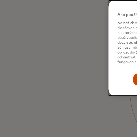
Ako použí
Na našich w
zlepšovanie
niektorých 
používateľo
dozviete, a
súhlasu môž
obrazovky (
odmietnuť n
Umenie a kultúra
fungovanie
Objavujte prehliadky múzejných výstav
vedené kurátorom, operné predstavenia so
stretnutiami s hercami a nahliadnite do
zákulisia
Viac informácií