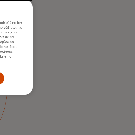
okie") na ich
o zážitku. Na
t a záujmov
ižšie sa
kajúce sa
olnej časti
 možnosť
ebné na