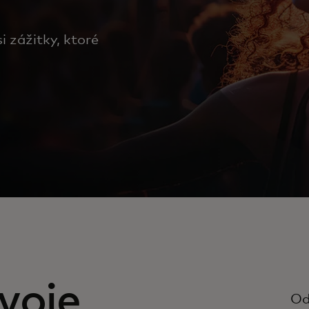
 zážitky, ktoré
voje
Od