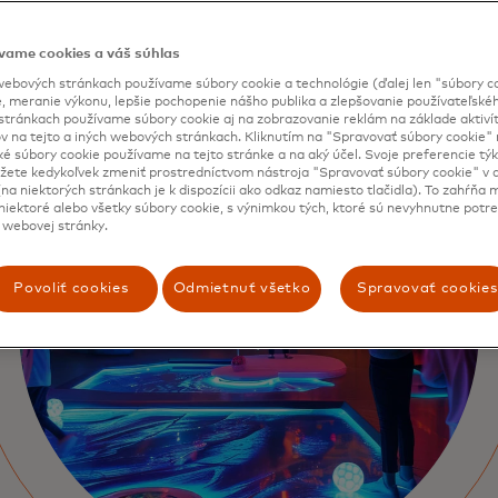
vame cookies a váš súhlas
ebových stránkach používame súbory cookie a technológie (ďalej len "súbory co
, meranie výkonu, lepšie pochopenie nášho publika a zlepšovanie používateľskéh
stránkach používame súbory cookie aj na zobrazovanie reklám na základe aktiví
v na tejto a iných webových stránkach. Kliknutím na "Spravovať súbory cookie" n
ké súbory cookie používame na tejto stránke a na aký účel. Svoje preferencie tý
ete kedykoľvek zmeniť prostredníctvom nástroja "Spravovať súbory cookie" v d
na niektorých stránkach je k dispozícii ako odkaz namiesto tlačidla). To zahŕňa
iektoré alebo všetky súbory cookie, s výnimkou tých, ktoré sú nevyhnutne potr
 webovej stránky.
Povoliť cookies
Odmietnuť všetko
Spravovať cookies