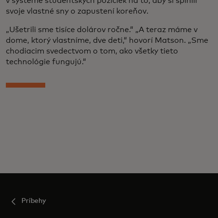
v systéme študentských pôžičiek na to, aby si splnili
svoje vlastné sny o zapustení koreňov.
„Ušetrili sme tisíce dolárov ročne.“ „A teraz máme v
dome, ktorý vlastníme, dve deti,“ hovorí Matson. „Sme
chodiacim svedectvom o tom, ako všetky tieto
technológie fungujú.“
Príbehy