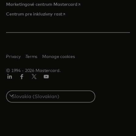
opens in a new tab
Marketingové centrum Mastercard
opens in a new tab
Centrum pre inkluzívny rast
Privacy
Terms
Manage cookies
© 1994 ‑ 2026 Mastercard.
Linkedin
Facebook
Twitter/X
Youtube
Select
a
country