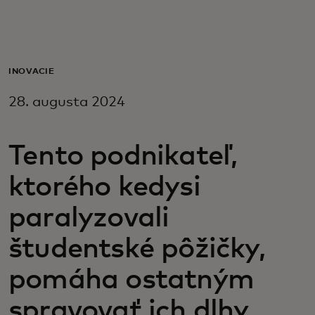
Pre vás
Pre firmy
INOVÁCIE
28. augusta 2024
Pre svet
Tento podnikateľ,
Pre inovátorov
ktorého kedysi
Novinky a trendy
paralyzovali
študentské pôžičky,
pomáha ostatným
spravovať ich dlhy