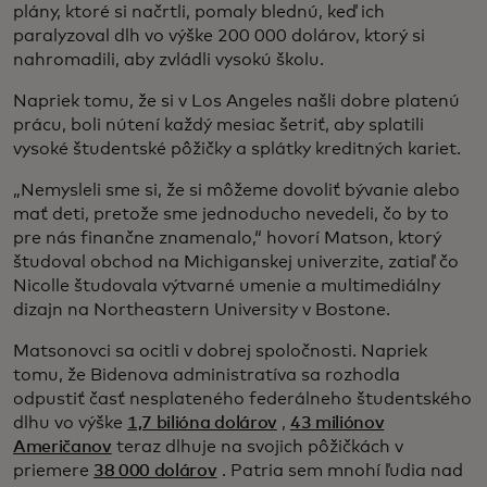
plány, ktoré si načrtli, pomaly blednú, keď ich
paralyzoval dlh vo výške 200 000 dolárov, ktorý si
nahromadili, aby zvládli vysokú školu.
Napriek tomu, že si v Los Angeles našli dobre platenú
prácu, boli nútení každý mesiac šetriť, aby splatili
vysoké študentské pôžičky a splátky kreditných kariet.
„Nemysleli sme si, že si môžeme dovoliť bývanie alebo
mať deti, pretože sme jednoducho nevedeli, čo by to
pre nás finančne znamenalo,“ hovorí Matson, ktorý
študoval obchod na Michiganskej univerzite, zatiaľ čo
Nicolle študovala výtvarné umenie a multimediálny
dizajn na Northeastern University v Bostone.
Matsonovci sa ocitli v dobrej spoločnosti. Napriek
tomu, že Bidenova administratíva sa rozhodla
odpustiť časť nesplateného federálneho študentského
dlhu vo výške
1,7 bilióna dolárov
,
43 miliónov
Američanov
teraz dlhuje na svojich pôžičkách v
priemere
38 000 dolárov
. Patria sem mnohí ľudia nad