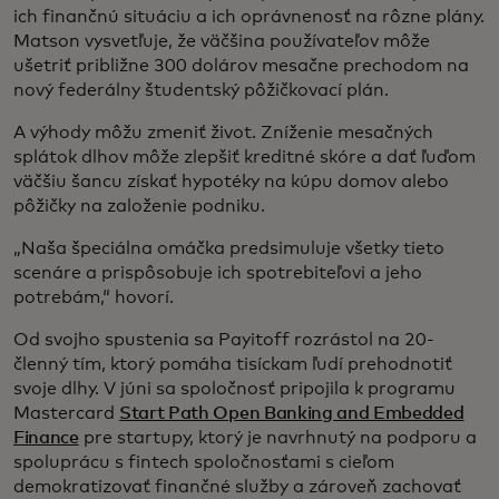
ich finančnú situáciu a ich oprávnenosť na rôzne plány.
Matson vysvetľuje, že väčšina používateľov môže
ušetriť približne 300 dolárov mesačne prechodom na
nový federálny študentský pôžičkovací plán.
A výhody môžu zmeniť život. Zníženie mesačných
splátok dlhov môže zlepšiť kreditné skóre a dať ľuďom
väčšiu šancu získať hypotéky na kúpu domov alebo
pôžičky na založenie podniku.
„Naša špeciálna omáčka predsimuluje všetky tieto
scenáre a prispôsobuje ich spotrebiteľovi a jeho
potrebám,“ hovorí.
Od svojho spustenia sa Payitoff rozrástol na 20-
členný tím, ktorý pomáha tisíckam ľudí prehodnotiť
svoje dlhy. V júni sa spoločnosť pripojila k programu
Mastercard
Start Path Open Banking and Embedded
Finance
pre startupy, ktorý je navrhnutý na podporu a
spoluprácu s fintech spoločnosťami s cieľom
demokratizovať finančné služby a zároveň zachovať