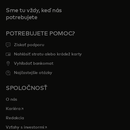
Sme tu vždy, keď nás
potrebujete
POTREBUJETE POMOC?
Získať podporu
Nahlásiť stratu alebo krádež karty
Vyhľadať bankomat
Najčastejšie otázky
SPOLOČNOSŤ
O nás
opens in a new tab
Kariéra
Redakcia
opens in a new tab
Vzťahy s investormi