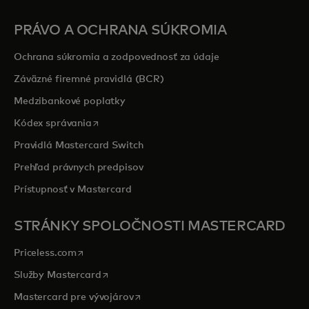
PRÁVO A OCHRANA SÚKROMIA
Ochrana súkromia a zodpovednosť za údaje
Záväzné firemné pravidlá (BCR)
Medzibankové poplatky
opens in a new tab
Kódex správania
Pravidlá Mastercard Switch
Prehľad právnych predpisov
Prístupnosť v Mastercard
STRÁNKY SPOLOČNOSTI MASTERCARD
opens in a new tab
Priceless.com
opens in a new tab
Služby Mastercard
opens in a new tab
Mastercard pre vývojárov