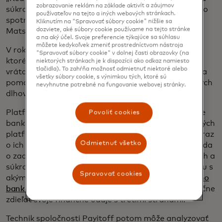
zobrazovanie reklám na základe aktivít a záujmov
súkromné dlhy, je ľahké strčiť hlavu do piesku, ale ako
používateľov na tejto a iných webových stránkach.
spotrebiteľ musíte robiť ťažké rozhodnutia,“ hovorí
Kliknutím na "Spravovať súbory cookie" nižšie sa
dozviete, aké súbory cookie používame na tejto stránke
Matson, ktorý má teraz 36 rokov.
a na aký účel. Svoje preferencie týkajúce sa súhlasu
môžete kedykoľvek zmeniť prostredníctvom nástroja
V roku 2017 spustil
Payitoff
, white-label riešenie,
"Spravovať súbory cookie" v dolnej časti obrazovky (na
ktoré poskytuje bankám a fintech spoločnostiam
niektorých stránkach je k dispozícii ako odkaz namiesto
tlačidla). To zahŕňa možnosť odmietnuť niektoré alebo
vrátane Earnest, LendKey a US Bank technológiu na
všetky súbory cookie, s výnimkou tých, ktoré sú
pomoc ľuďom pri správe študentských pôžičiek a iných
nevyhnutne potrebné na fungovanie webovej stránky.
dlhov.
Platforma Payitoff, postavená na technológii online
Povoliť cookies
bankovníctva, sa dá integrovať do fintech a bankových
platforiem, aby klientom poskytla 360-stupňový obraz
Odmietnuť všetko
o ich finančnom profile. Funguje to tak, že ich požiada
o zadanie telefónneho čísla a prepojenie federálnych a
súkromných študentských pôžičiek s aplikáciou spolu s
Spravovať cookies
akýmikoľvek inými dlhmi prostredníctvom
otvoreného
bankovníctva
, ktoré umožňuje spotrebiteľom bezpečne
zdieľať svoje finančné údaje s tretími stranami.
Technik spoločnosti Payitoff potom môže analyzovať