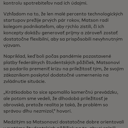
kontrolu spotrebiteľov nad ich údajmi.
Vzhľadom na to, že len malé percento technologických
startupov prežije prvých pár rokov, Matson radí
kolegom podnikateľom, aby rýchlo zistili, či ich
koncepty dokážu generovať príjmy a zároveň zostať
dostatočne flexibilní, aby sa prispôsobili nevyhnutným
výzvam.
Napríklad, keď boli počas pandémie pozastavené
platby federálnych študentských pôžičiek, Matsonovi
sa podarilo premeniť krízu na príležitosť tým, že svojim
zákazníkom poskytol dodatočné usmernenia na
zvládnutie situácie.
„Krátkodobo to síce spomalilo komerčnú prevádzku,
ale potom sme vedeli, že dlhodobá príležitosť je
obrovská, pretože realita je taká, že problém so
správou dlhu nezmizol,“ hovorí.
Medzitým sa Matsonovci dostatočne dobre orientovali