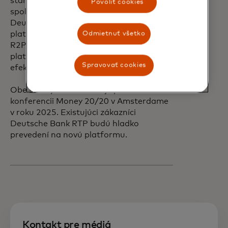
stanovujú nové štandardy. Táto
Povoliť cookies
spolupráca nielen posilňuje úlohu
Deutsche Bank ako vedúcej sily v oblasti
platobných systémov, ale zároveň stavia
Odmietnuť všetko
R2P do pozície presvedčivej alternatívy k
platbám kartami, ktorá ponúka výber,
Spravovať cookies
efektívnosť a inovácie.
Obe strany oznámili svoje partnerstvo na
konferencii Money 20/20 v Amsterdame
v roku 2025. Existujúci zákazníci
Deutsche Bank RTP budú hladko
prevedení na novú platformu.
Kontakt pre médiá