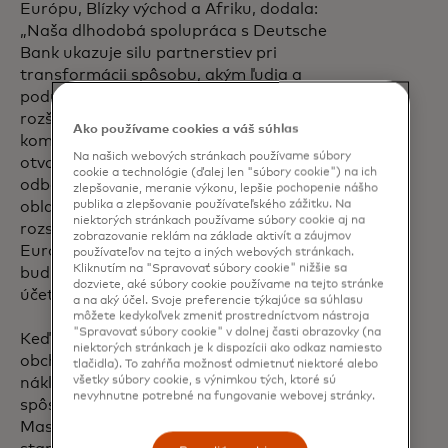
Európu, Blízky východ a Afriku, dodala:
„Naša dlhodobá spolupráca s Deutsche
Bank ukazuje silu partnerstiev pri
transformácii spôsobu, akým ľudia a
podniky interagujú s peniazmi.“ S ďalším
rozširovaním nášho partnerstva
Ako používame cookies a váš súhlas
kombinujeme našu technológiu
Na našich webových stránkach používame súbory
otvorených bankových platieb s
cookie a technológie (ďalej len "súbory cookie") na ich
odbornými znalosťami Deutsche Bank v
zlepšovanie, meranie výkonu, lepšie pochopenie nášho
publika a zlepšovanie používateľského zážitku. Na
oblasti platobných služieb a jej
niektorých stránkach používame súbory cookie aj na
rozsiahlou obchodnou základňou v celej
zobrazovanie reklám na základe aktivít a záujmov
Európe a spoločne formujeme
používateľov na tejto a iných webových stránkach.
Kliknutím na "Spravovať súbory cookie" nižšie sa
budúcnosť, v ktorej sa platby viazané na
dozviete, aké súbory cookie používame na tejto stránke
účet stávajú novou normou.“
a na aký účel. Svoje preferencie týkajúce sa súhlasu
môžete kedykoľvek zmeniť prostredníctvom nástroja
"Spravovať súbory cookie" v dolnej časti obrazovky (na
Keďže európski spotrebitelia a
niektorých stránkach je k dispozícii ako odkaz namiesto
obchodníci čoraz viac požadujú rýchlejšie,
tlačidla). To zahŕňa možnosť odmietnuť niektoré alebo
všetky súbory cookie, s výnimkou tých, ktoré sú
nákladovo efektívnejšie a bezpečnejšie
nevyhnutne potrebné na fungovanie webovej stránky.
spôsoby platieb, Deutsche Bank a
Mastercard prinášajú riešenia, ktoré