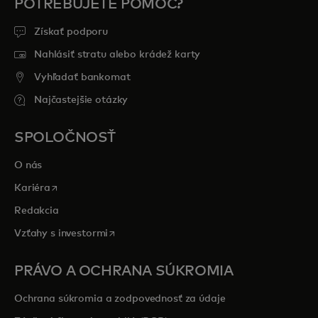
POTREBUJETE POMOC?
Získať podporu
Nahlásiť stratu alebo krádež karty
Vyhľadať bankomat
Najčastejšie otázky
SPOLOČNOSŤ
O nás
opens in a new tab
Kariéra
Redakcia
opens in a new tab
Vzťahy s investormi
PRÁVO A OCHRANA SÚKROMIA
Ochrana súkromia a zodpovednosť za údaje