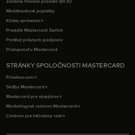
Záväzné firemné pravidlá (BCR)
Medzibankové poplatky
opens in a new tab
Kódex správania
Pravidlá Mastercard Switch
Prehľad právnych predpisov
Prístupnosť v Mastercard
STRÁNKY SPOLOČNOSTI MASTERCARD
opens in a new tab
Priceless.com
opens in a new tab
Služby Mastercard
opens in a new tab
Mastercard pre vývojárov
opens in a new tab
Marketingové centrum Mastercard
opens in a new tab
Centrum pre inkluzívny rast