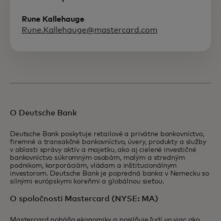
Rune Kallehauge
Rune.Kallehauge@mastercard.com
O Deutsche Bank
Deutsche Bank poskytuje retailové a privátne bankovníctvo,
firemné a transakčné bankovníctvo, úvery, produkty a služby
v oblasti správy aktív a majetku, ako aj cielené investičné
bankovníctvo súkromným osobám, malým a stredným
podnikom, korporáciám, vládam a inštitucionálnym
investorom. Deutsche Bank je popredná banka v Nemecku so
silnými európskymi koreňmi a globálnou sieťou.
O spoločnosti Mastercard (NYSE: MA)
Mastercard poháňa ekonomiky a posilňuje ľudí vo viac ako