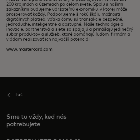
200 krajinách a územiach po celom svete. Spolu s našimi
zákazníkmi budujeme udržateľnú ekonomiku, v ktorej môže
prosperovať každý. Podporujeme širokú škálu možností
digitálnych platieb, vďaka čomu sú transakcie bezpečné,
jednoduché, inteligentné a dostupné. Naše technológie a
inovácie, partnerstvá a siete sa spájajú a prinášajú jedinečný
súbor produktov a služieb, ktoré pomáhajú ľuďom, firmám a
vládam realizovať ich najväčší potenciál.
www.mastercard.com
Tlač
Sme tu vždy, keď nás
potrebujete