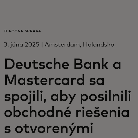
Pre vás
Pre firmy
TLAČOVÁ SPRÁVA
3. júna 2025 | Amsterdam, Holandsko
Pre svet
Deutsche Bank a
Pre inovátorov
Mastercard sa
Novinky a trendy
spojili, aby posilnili
obchodné riešenia
s otvorenými