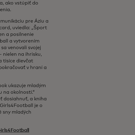
a, ako vstúpiť do
čenia.
omunikáciu pre Áziu a
ard, uviedla:
„Šport
en a posilnenie
ball a vytvorením
sa venovali svojej
 nielen na ihrisku,
 tisíce dievčat
pokračovať v hraní a
book ukazuje mladým
 na okolnosti.“
 dosiahnuť, a kniha
 Girls4Football je o
né sny mladých
irls4Football