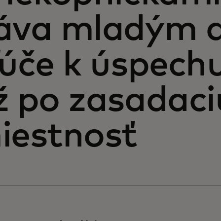
áva mladým 
ľúče k úspechu
ž po zasadaci
iestnosť