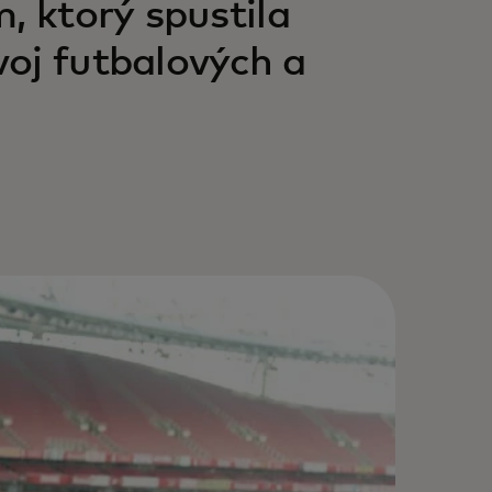
, ktorý spustila
oj futbalových a