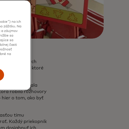
okie") na ich
o zážitku. Na
t a záujmov
ižšie sa
kajúce sa
olnej časti
 možnosť
ebné na
ších futbalových
ré z vedomostí, ktoré
eckham) napísala
torá robila rozhovory
o hier o tom, ako byť
časťou tímu
rať. Každý priekopník
ťom dosiahnuť ich