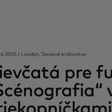
íla 2025 | Londýn, Spojené kráľovstvo
ievčatá pre fu
Scénografia“ 
riekopníčkami