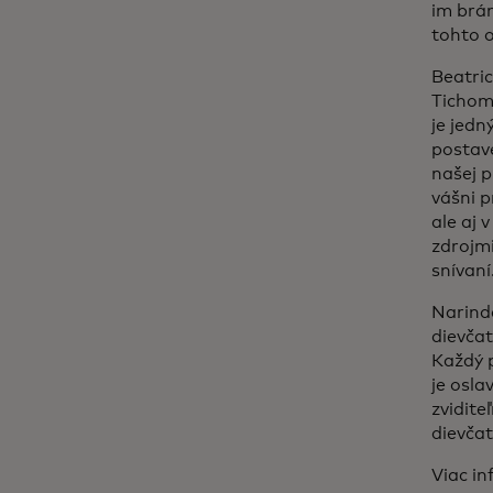
im brán
tohto o
Beatri
Tichomo
je jedn
postav
našej p
vášni p
ale aj 
zdrojmi
snívaní.
Narind
dievčat
Každý 
je osla
zvidite
dievčat
Viac in