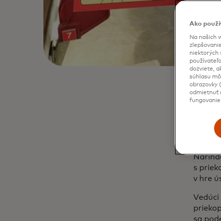
Ako použí
Na našich w
zlepšovanie
niektorých 
používateľo
dozviete, a
súhlasu môž
obrazovky (
odmietnuť n
fungovanie
Spoločn
priekop
im pom
Knihu 
Narinde
s priek
v hre ú
Vedúci 
priekop
sa pode