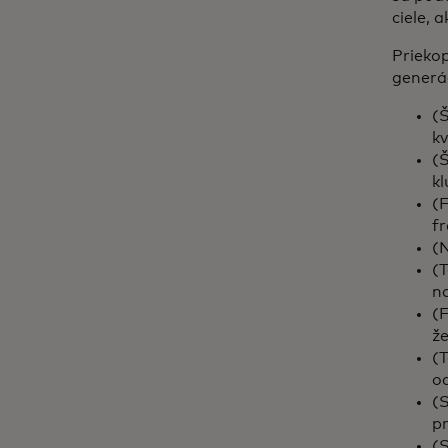
ciele, 
Priekop
generác
(Š
kv
(Š
k
(
fr
(
(T
na
(
ž
(T
o
(S
pr
(S