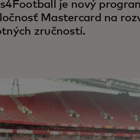
ls4Football je nový program
ločnosť Mastercard na rozv
otných zručností.