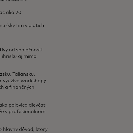
ac ako 20
užský tím v piatich
tívy od spoločnosti
a ihrisku aj mimo
zsku, Taliansku,
er využíva workshopy
ch a finančných
ko polovica dievčat,
 že v profesionálnom
o hlavný dôvod, ktorý