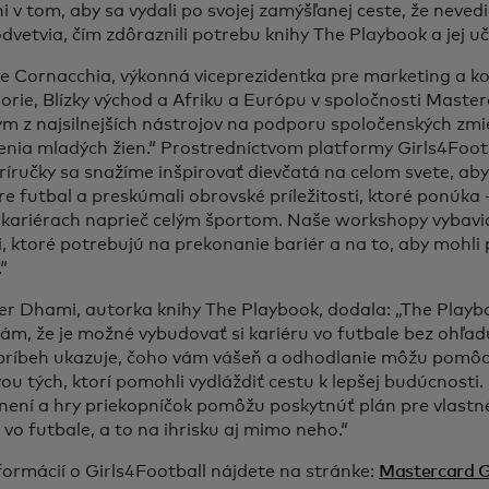
i v tom, aby sa vydali po svojej zamýšľanej ceste, že nevedi
dvetvia, čím zdôraznili potrebu knihy The Playbook a jej u
ce Cornacchia, výkonná viceprezidentka pre marketing a k
rie, Blízky východ a Afriku a Európu v spoločnosti Masterc
ým z najsilnejších nástrojov na podporu spoločenských zmi
enia mladých žien.“ Prostredníctvom platformy Girls4Foot
ríručky sa snažíme inšpirovať dievčatá na celom svete, aby 
re futbal a preskúmali obrovské príležitosti, ktoré ponúka –
v kariérach naprieč celým športom. Naše workshopy vybavia
, ktoré potrebujú na prekonanie bariér a na to, aby mohli 
“
er Dhami, autorka knihy The Playbook, dodala: „The Play
ám, že je možné vybudovať si kariéru vo futbale bez ohľadu
príbeh ukazuje, čoho vám vášeň a odhodlanie môžu pomôcť
vou tých, ktorí pomohli vydláždiť cestu k lepšej budúcnosti.
ľnení a hry priekopníčok pomôžu poskytnúť plán pre vlast
 vo futbale, a to na ihrisku aj mimo neho.“
formácií o Girls4Football nájdete na stránke:
Mastercard G