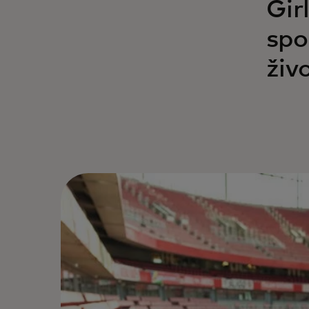
Gir
spo
živ