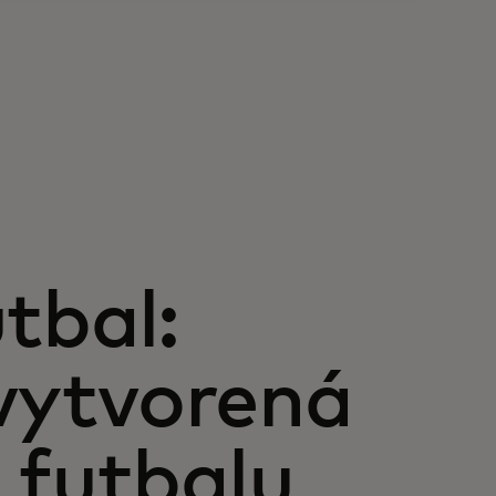
tbal:
vytvorená
 futbalu