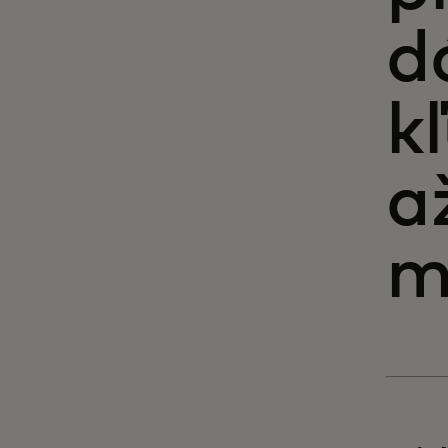
d
k
a
m