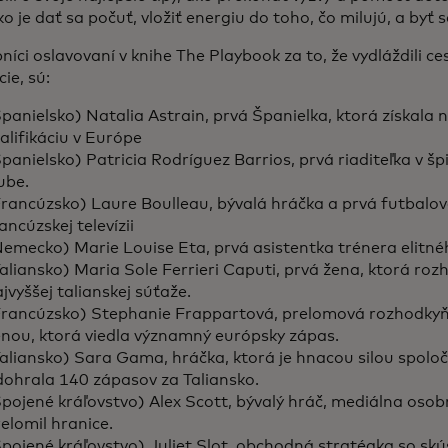
ako je dať sa počuť, vložiť energiu do toho, čo milujú, a byť
níci oslavovaní v knihe The Playbook za to, že vydláždili c
ie, sú:​
panielsko) Natalia Astrain, prvá Španielka, ktorá získala 
alifikáciu v Európe
panielsko) Patricia Rodríguez Barrios, prvá riaditeľka v 
lube.
Francúzsko) Laure Boulleau, bývalá hráčka a prvá futbalo
ancúzskej televízii
Nemecko) Marie Louise Eta, prvá asistentka trénera elitn
aliansko) Maria Sole Ferrieri Caputi, prvá žena, ktorá ro
jvyššej talianskej súťaže.
Francúzsko) Stephanie Frappartová, prelomová rozhodkyňa
enou, ktorá viedla významný európsky zápas.
aliansko) Sara Gama, hráčka, ktorá je hnacou silou spolo
dohrala 140 zápasov za Taliansko.
pojené kráľovstvo) Alex Scott, bývalý hráč, mediálna osob
elomil hranice.
pojené kráľovstvo) Juliet Slot, obchodná stratégka so sk