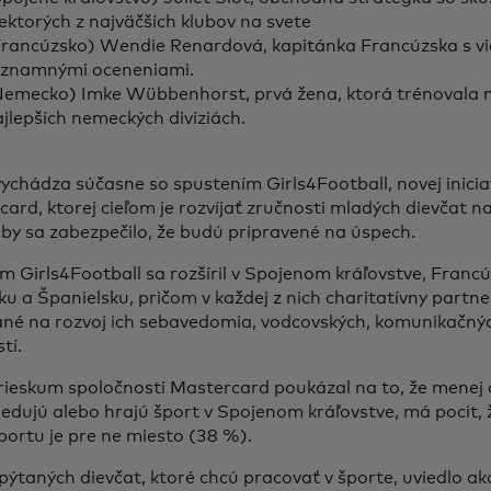
ektorých z najväčších klubov na svete
Francúzsko) Wendie Renardová, kapitánka Francúzska s vi
ýznamnými oceneniami.
Nemecko) Imke Wübbenhorst, prvá žena, ktorá trénovala m
jlepších nemeckých divíziách.
ychádza súčasne so spustením Girls4Football, novej inicia
ard, ktorej cieľom je rozvíjať zručnosti mladých dievčat n
by sa zabezpečilo, že budú pripravené na úspech.
 Girls4Football sa rozšíril v Spojenom kráľovstve, Francú
 a Španielsku, pričom v každej z nich charitatívny partn
né na rozvoj ich sebavedomia, vodcovských, komunikačný
tí.
ieskum spoločnosti Mastercard poukázal na to, že menej a
ledujú alebo hrajú šport v Spojenom kráľovstve, má pocit,
portu je pre ne miesto (38 %).
ýtaných dievčat, ktoré chcú pracovať v športe, uviedlo ak