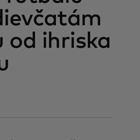
dievčatám
 od ihriska
u