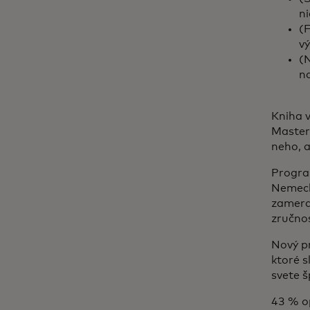
ni
(
v
(
na
Kniha v
Masterc
neho, a
Program
Nemecku
zamera
zručnos
Nový pr
ktoré s
svete š
43 % op