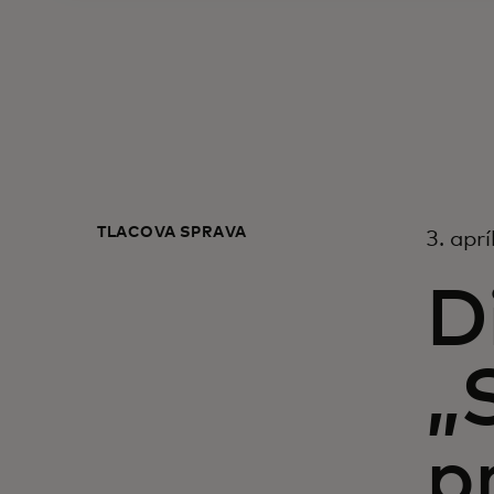
TLAČOVÁ SPRÁVA
3. apr
D
„
p