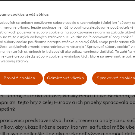
vame cookies a váš súhlas
ebových stránkach používame súbory cookie a technológie (ďalej len "súbory co
, meranie výkonu, lepšie pochopenie nášho publika a zlepšovanie používateľskéh
stránkach používame súbory cookie aj na zobrazovanie reklám na základe aktiví
v na tejto a iných webových stránkach. Kliknutím na "Spravovať súbory cookie" n
ké súbory cookie používame na tejto stránke a na aký účel. Svoje preferencie tý
ete kedykoľvek zmeniť prostredníctvom nástroja "Spravovať súbory cookie" v d
na niektorých stránkach je k dispozícii ako odkaz namiesto tlačidla). To zahŕňa
iektoré alebo všetky súbory cookie, s výnimkou tých, ktoré sú nevyhnutne potr
 webovej stránky.
osť Mastercard zhromaždila príbehy jedenástich najsilnej
níčok a vytvorila taktiku, ktorej cieľom je odovzdať niekto
ohli dosiahnuť úspech, mladým dievčatám.
Povoliť cookies
Odmietnuť všetko
Spravovať cookies
opens in a new tab
„The Playbook: Mastering the Game
“ (Zvládni hru ako B
r Dhami, autorka kultovej klasiky Bend It Like Beckham, k
opníkmi tejto hry z celej Európy a ich príbehy spracovala d
spešný.
pracovníci predstavenstva, hráči, tréneri a analytici sú sú
níkov, aby ukázali rôzne cesty, ktorými sa futbal môže ube
lil o svoje najlepšie tipy, ako prekonať výzvy a pomôcť de