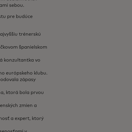
 sami sebou.
estu pre budúce
najvyššiu trénerskú
špičkovom španielskom
vá konzultantka vo
ého európskeho klubu.
zhodovala zápasy
, ktorá bola prvou
čenských zmien a
nosť a expert, ktorý
úsenosťami v