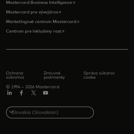
opens in a new tab
Mastercard Business Intelligence
opens in a new tab
Mastercard pre vývojárov
opens in a new tab
Marketingové centrum Mastercard
opens in a new tab
Centrum pre inkluzívny rast
Ochrana
Zmluvné
Správa súborov
súkromia
podmienky
cookie
© 1994 – 2026 Mastercard.
Linkedin
Facebook
Twitter/X
Youtube
Select
a
country