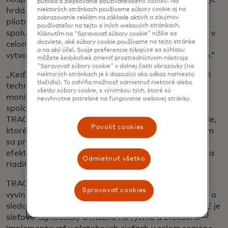
publika a zlepšovanie používateľského zážitku. Na
niektorých stránkach používame súbory cookie aj na
hrdá na spoluprácu so spoločnosťou BancNet pri
zobrazovanie reklám na základe aktivít a záujmov
pilotnom spustení na Filipínach a je pripravená
používateľov na tejto a iných webových stránkach.
spolupracovať s ďalšími zainteresovanými stranami v
Kliknutím na "Spravovať súbory cookie" nižšie sa
dozviete, aké súbory cookie používame na tejto stránke
celom regióne na implementácii TRACE s cieľom
a na aký účel. Svoje preferencie týkajúce sa súhlasu
vytvoriť silnejší a odolnejší globálny finančný systém.“
môžete kedykoľvek zmeniť prostredníctvom nástroja
"Spravovať súbory cookie" v dolnej časti obrazovky (na
„Keďže podvody sú čoraz sofistikovanejšie, pokročilé
niektorých stránkach je k dispozícii ako odkaz namiesto
tlačidla). To zahŕňa možnosť odmietnuť niektoré alebo
technologicky poháňané možnosti prevencie a
všetky súbory cookie, s výnimkou tých, ktoré sú
monitorovania sú kľúčové.“ „Naše partnerstvo so
nevyhnutne potrebné na fungovanie webovej stránky.
spoločnosťou Mastercard a využívanie systému
TRACE nám a účastníkom siete poskytuje informácie,
Povoliť cookies
ktoré nám pomôžu rýchlejšie odhaľovať podvody, čím
sa prevencia podvodov stáva ostrejšou a
efektívnejšou,“ povedala Emmie Reyesová, generálna
Odmietnuť všetko
riaditeľka spoločnosti BancNet.
TRACE je prvé sieťové riešenie pre systémy RTP
Spravovať cookies
vyvinuté na proaktívnu identifikáciu peňažných mulí a
sledovanie rozptylu finančných prostriedkov. TRACE je
sieťovo-agnostický a možno ho rýchlo a efektívne