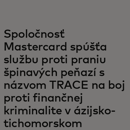
Pre vás
Pre firmy
Spoločnosť
Mastercard spúšťa
Pre svet
službu proti praniu
Pre inovátorov
špinavých peňazí s
názvom TRACE na boj
Novinky a trendy
proti finančnej
kriminalite v ázijsko-
tichomorskom