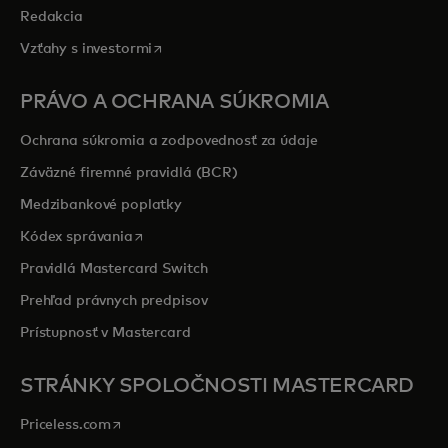
Redakcia
opens in a new tab
Vzťahy s investormi
PRÁVO A OCHRANA SÚKROMIA
Ochrana súkromia a zodpovednosť za údaje
Záväzné firemné pravidlá (BCR)
Medzibankové poplatky
opens in a new tab
Kódex správania
Pravidlá Mastercard Switch
Prehľad právnych predpisov
Prístupnosť v Mastercard
STRÁNKY SPOLOČNOSTI MASTERCARD
opens in a new tab
Priceless.com