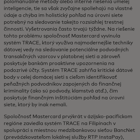
polomanuálne metódy alebo interné riešenia umelej
inteligencie, tie sa však zvyčajne spoliehajú na vlastné
údaje a chýba im holistický pohľad na úrovni siete
potrebný na sledovanie takejto rozsiahlej trestnej
činnosti. Vyšetrovania často trvajú týždne. Na riešenie
tohto problému spoločnosť Mastercard vyvinula
systém TRACE, ktorý využíva najmodernejšie techniky
dátovej vedy na sledovanie potenciálne podvodných
transakčných vzorcov v platobnej sieti a zároveň
poskytuje bankám proaktívne upozornenia na
podozrivé účty. Systém TRACE zahŕňa kritické dátové
body v celej domácej sieti s cieľom identifikovať
peňažných podvodníkov zapojených do finančnej
kriminality (ako sú podvody, klamstvá atď.), čím
poskytuje finančným inštitúciám pohľad na úrovni
siete, ktorý by inak nemali.
Spoločnosť Mastercard prvýkrát v ázijsko-pacifickom
regióne zaviedla systém TRACE na Filipínach v
spolupráci s miestnou medzibankovou sieťou BancNet
(prevádzkovateľom lokálnej služby RTP InstaPay),