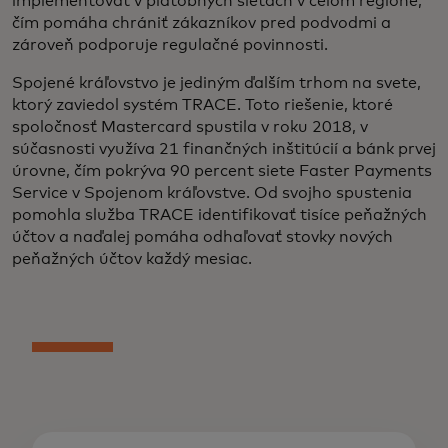
implementovať v platobných sieťach v celom regióne,
čím pomáha chrániť zákazníkov pred podvodmi a
zároveň podporuje regulačné povinnosti.
Spojené kráľovstvo je jediným ďalším trhom na svete,
ktorý zaviedol systém TRACE. Toto riešenie, ktoré
spoločnosť Mastercard spustila v roku 2018, v
súčasnosti využíva 21 finančných inštitúcií a bánk prvej
úrovne, čím pokrýva 90 percent siete Faster Payments
Service v Spojenom kráľovstve. Od svojho spustenia
pomohla služba TRACE identifikovať tisíce peňažných
účtov a naďalej pomáha odhaľovať stovky nových
peňažných účtov každý mesiac.