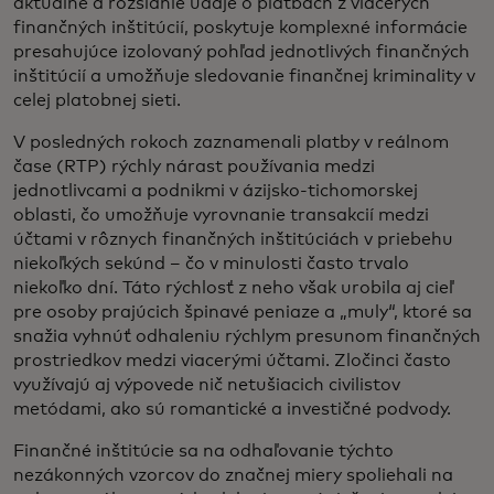
aktuálne a rozsiahle údaje o platbách z viacerých
finančných inštitúcií, poskytuje komplexné informácie
presahujúce izolovaný pohľad jednotlivých finančných
inštitúcií a umožňuje sledovanie finančnej kriminality v
celej platobnej sieti.
V posledných rokoch zaznamenali platby v reálnom
čase (RTP) rýchly nárast používania medzi
jednotlivcami a podnikmi v ázijsko-tichomorskej
oblasti, čo umožňuje vyrovnanie transakcií medzi
účtami v rôznych finančných inštitúciách v priebehu
niekoľkých sekúnd – čo v minulosti často trvalo
niekoľko dní. Táto rýchlosť z neho však urobila aj cieľ
pre osoby prajúcich špinavé peniaze a „muly“, ktoré sa
snažia vyhnúť odhaleniu rýchlym presunom finančných
prostriedkov medzi viacerými účtami. Zločinci často
využívajú aj výpovede nič netušiacich civilistov
metódami, ako sú romantické a investičné podvody.
Finančné inštitúcie sa na odhaľovanie týchto
nezákonných vzorcov do značnej miery spoliehali na