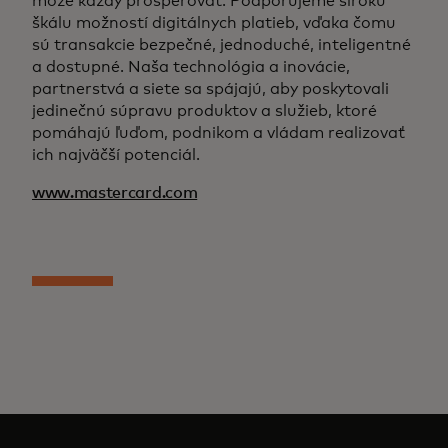
môže každý prosperovať. Podporujeme širokú
škálu možností digitálnych platieb, vďaka čomu
sú transakcie bezpečné, jednoduché, inteligentné
a dostupné. Naša technológia a inovácie,
partnerstvá a siete sa spájajú, aby poskytovali
jedinečnú súpravu produktov a služieb, ktoré
pomáhajú ľuďom, podnikom a vládam realizovať
ich najväčší potenciál.
www.mastercard.com