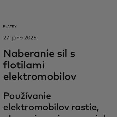
Pre vás
Pre firmy
PLATBY
27. júna 2025
Pre svet
Naberanie síl s
Pre inovátorov
flotilami
elektromobilov
Novinky a trendy
Používanie
elektromobilov rastie,