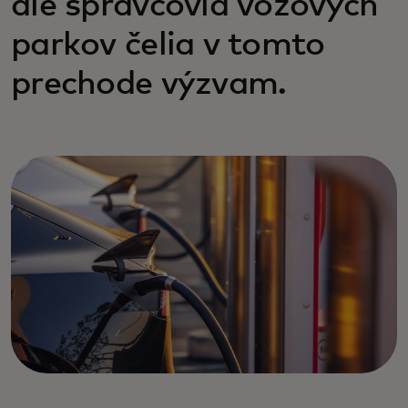
ale správcovia vozových
parkov čelia v tomto
prechode výzvam.