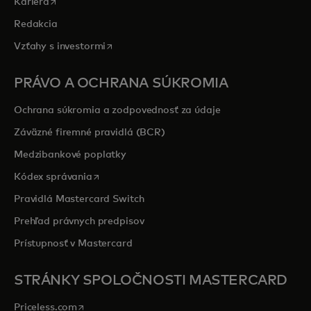
opens in a new tab
Kariéra
Redakcia
opens in a new tab
Vzťahy s investormi
PRÁVO A OCHRANA SÚKROMIA
Ochrana súkromia a zodpovednosť za údaje
Záväzné firemné pravidlá (BCR)
Medzibankové poplatky
opens in a new tab
Kódex správania
Pravidlá Mastercard Switch
Prehľad právnych predpisov
Prístupnosť v Mastercard
STRÁNKY SPOLOČNOSTI MASTERCARD
opens in a new tab
Priceless.com