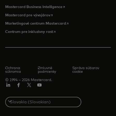
opens in a new tab
Mastercard Business Intelligence
opens in a new tab
Mastercard pre vývojárov
opens in a new tab
Marketingové centrum Mastercard
opens in a new tab
Centrum pre inkluzívny rast
Ochrana
Zmluvné
Správa súborov
súkromia
podmienky
cookie
© 1994 – 2026 Mastercard.
Linkedin
Facebook
Twitter/X
Youtube
Select
a
country