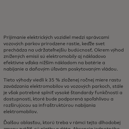
Prijímanie elektrických vozidiel medzi správcami
vozových parkov prirodzene rastie, keďže svet
prechádza na udržateľnejšiu budúcnosť. Okrem výhod
znížených emisií sú elektromobily aj nákladovo
efektívne vďaka nižším nákladom na batérie a
nabíjanie a daňovým úľavám poskytovaným vládou.
Tieto výhody viedli k 35 % zloženej ročnej miere rastu
zavádzania elektromobilov vo vozových parkoch, stále
je však potrebné splniť vysoké štandardy funkčnosti a
dostupnosti, ktoré bude podporená spoľahlivou a
rozširujúcou sa infraštruktúrou nabíjania
elektromobilov.
Ďalšou oblasťou, ktorú treba v rámci tejto dlhodobej
zmeny zvážiť, sú platby a dáta. Absencia jednotného