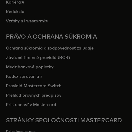
opens in a new tab
Kariéra
Redakcia
opens in a new tab
Vzťahy s investormi
PRÁVO A OCHRANA SÚKROMIA
Ochrana súkromia a zodpovednosť za údaje
Záväzné firemné pravidlá (BCR)
Medzibankové poplatky
opens in a new tab
Kódex správania
Pravidlá Mastercard Switch
Prehľad právnych predpisov
Prístupnosť v Mastercard
STRÁNKY SPOLOČNOSTI MASTERCARD
opens in a new tab
Priceless.com