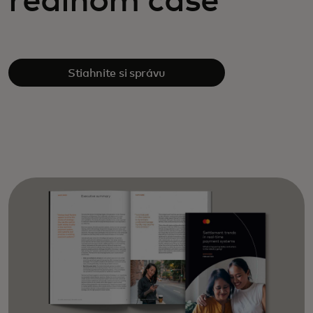
reálnom čase
Stiahnite si správu