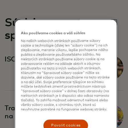
Súvisiace
správy
Ako používame cookies a váš súhlas
Na našich webových stránkach používame súbory
cookie a technológie (ďalej len "súbory cookie") na ich
zlepšovanie, meranie výkonu, lepšie pochopenie nášho
publika a zlepšovanie používateľského zážitku. Na
ISO20022
niektorých stránkach používame súbory cookie aj na
zobrazovanie reklám na základe aktivít a záujmov
používateľov na tejto a iných webových stránkach.
Kliknutím na "Spravovať súbory cookie" nižšie sa
dozviete, aké súbory cookie používame na tejto stránke
a na aký účel. Svoje preferencie týkajúce sa súhlasu
môžete kedykoľvek zmeniť prostredníctvom nástroja
"Spravovať súbory cookie" v dolnej časti obrazovky (na
niektorých stránkach je k dispozícii ako odkaz namiesto
tlačidla). To zahŕňa možnosť odmietnuť niektoré alebo
všetky súbory cookie, s výnimkou tých, ktoré sú
Transformácia Thajska
nevyhnutne potrebné na fungovanie webovej stránky.
na digitálnu ekonomiku
Povoliť cookies