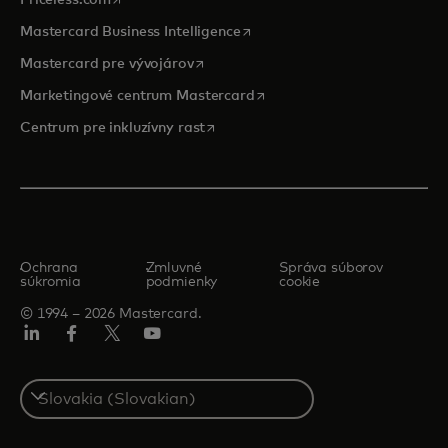
opens in a new tab
Mastercard Business Intelligence
opens in a new tab
Mastercard pre vývojárov
opens in a new tab
Marketingové centrum Mastercard
opens in a new tab
Centrum pre inkluzívny rast
Ochrana
Zmluvné
Správa súborov
súkromia
podmienky
cookie
© 1994 – 2026 Mastercard.
Linkedin
Facebook
Twitter/X
Youtube
Select
a
country