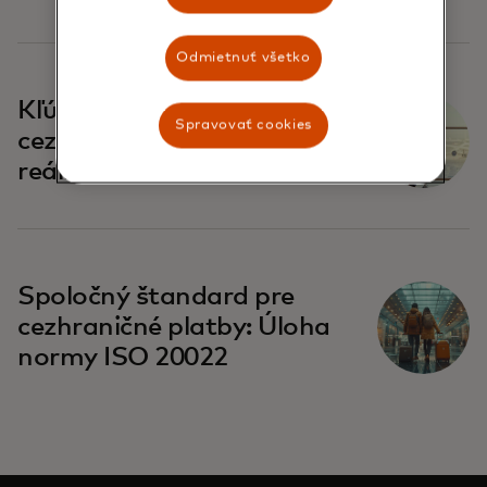
Odmietnuť všetko
Kľúčové výzvy pre
Spravovať cookies
cezhraničné platby v
reálnom čase
Spoločný štandard pre
cezhraničné platby: Úloha
normy ISO 20022