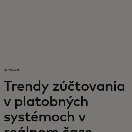
Pre vás
Pre firmy
Pre svet
Pre inovátorov
SPRÁVA
Trendy zúčtovania
Novinky a trendy
v platobných
systémoch v