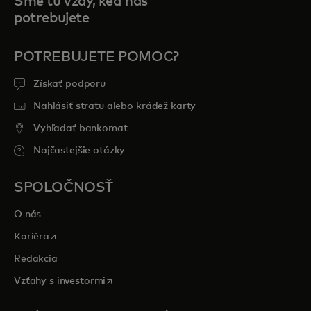
Sme tu vždy, keď nás
potrebujete
POTREBUJETE POMOC?
Získať podporu
Nahlásiť stratu alebo krádež karty
Vyhľadať bankomat
Najčastejšie otázky
SPOLOČNOSŤ
O nás
opens in a new tab
Kariéra
Redakcia
opens in a new tab
Vzťahy s investormi