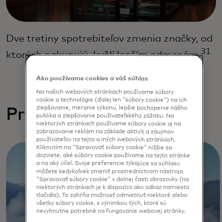
Dve tretiny spotrebiteľov zmenia značky, od
31
ktorých nakupujú, kvôli lepším odmenám.
Ako používame cookies a váš súhlas
Na našich webových stránkach používame súbory
cookie a technológie (ďalej len "súbory cookie") na ich
zlepšovanie, meranie výkonu, lepšie pochopenie nášho
Prieskumy vernosti
publika a zlepšovanie používateľského zážitku. Na
niektorých stránkach používame súbory cookie aj na
zobrazovanie reklám na základe aktivít a záujmov
používateľov na tejto a iných webových stránkach.
Kliknutím na "Spravovať súbory cookie" nižšie sa
dozviete, aké súbory cookie používame na tejto stránke
a na aký účel. Svoje preferencie týkajúce sa súhlasu
môžete kedykoľvek zmeniť prostredníctvom nástroja
"Spravovať súbory cookie" v dolnej časti obrazovky (na
niektorých stránkach je k dispozícii ako odkaz namiesto
tlačidla). To zahŕňa možnosť odmietnuť niektoré alebo
všetky súbory cookie, s výnimkou tých, ktoré sú
nevyhnutne potrebné na fungovanie webovej stránky.