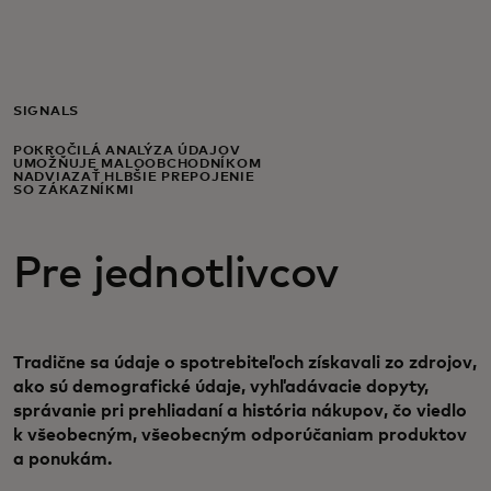
Pre vás
Pre firmy
SIGNALS
POKROČILÁ ANALÝZA ÚDAJOV
UMOŽŇUJE MALOOBCHODNÍKOM
Pre svet
NADVIAZAŤ HLBŠIE PREPOJENIE
SO ZÁKAZNÍKMI
Pre inovátorov
Pre jednotlivcov
Novinky a trendy
Tradične sa údaje o spotrebiteľoch získavali zo zdrojov,
ako sú demografické údaje, vyhľadávacie dopyty,
správanie pri prehliadaní a história nákupov, čo viedlo
k všeobecným, všeobecným odporúčaniam produktov
a ponukám.