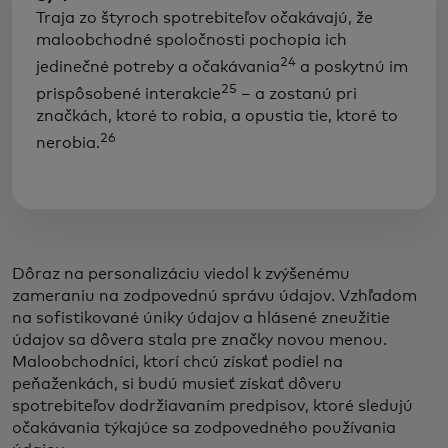
Traja zo štyroch spotrebiteľov očakávajú, že
maloobchodné spoločnosti pochopia ich
24
jedinečné potreby a očakávania
a poskytnú im
25
prispôsobené interakcie
– a zostanú pri
značkách, ktoré to robia, a opustia tie, ktoré to
26
nerobia.
Dôraz na personalizáciu viedol k zvýšenému
zameraniu na zodpovednú správu údajov. Vzhľadom
na sofistikované úniky údajov a hlásené zneužitie
údajov sa dôvera stala pre značky novou menou.
Maloobchodníci, ktorí chcú získať podiel na
peňaženkách, si budú musieť získať dôveru
spotrebiteľov dodržiavaním predpisov, ktoré sledujú
očakávania týkajúce sa zodpovedného používania