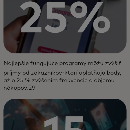
Najlepšie fungujúce programy môžu zvýšiť
,
príjmy od zákazníkov
ktorí uplatňujú body,
až o 25 % zvýšením frekvencie a objemu
nákupov.29