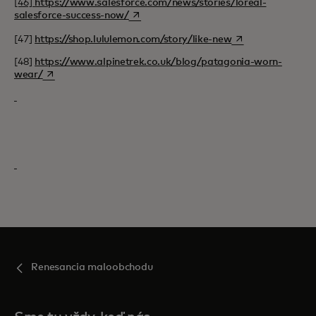
[46]
https://www.salesforce.com/news/stories/loreal-
opens in a new tab
salesforce-success-now/
opens in a new ta
[47]
https://shop.lululemon.com/story/like-new
[48]
https://www.alpinetrek.co.uk/blog/patagonia-worn-
opens in a new tab
wear/
Renesancia maloobchodu