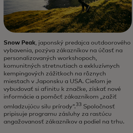
Snow Peak
, japonský predajca outdoorového
vybavenia, pozýva zákazníkov na účasť na
personalizovaných workshopoch,
komunitných stretnutiach a exkluzívnych
kempingových zážitkoch na rôznych
miestach v Japonsku a USA. Cieľom je
vybudovať si afinitu k značke, získať nové
informácie a pomôcť zákazníkom „zažiť
33
omladzujúcu silu prírody“.
Spoločnosť
pripisuje programu zásluhy za rastúcu
angažovanosť zákazníkov a podiel na trhu.