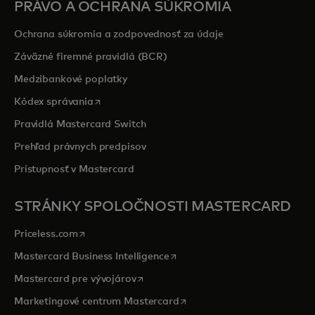
PRÁVO A OCHRANA SÚKROMIA
Ochrana súkromia a zodpovednosť za údaje
Záväzné firemné pravidlá (BCR)
Medzibankové poplatky
opens in a new tab
Kódex správania
Pravidlá Mastercard Switch
Prehľad právnych predpisov
Prístupnosť v Mastercard
STRÁNKY SPOLOČNOSTI MASTERCARD
opens in a new tab
Priceless.com
opens in a new tab
Mastercard Business Intelligence
opens in a new tab
Mastercard pre vývojárov
opens in a new tab
Marketingové centrum Mastercard