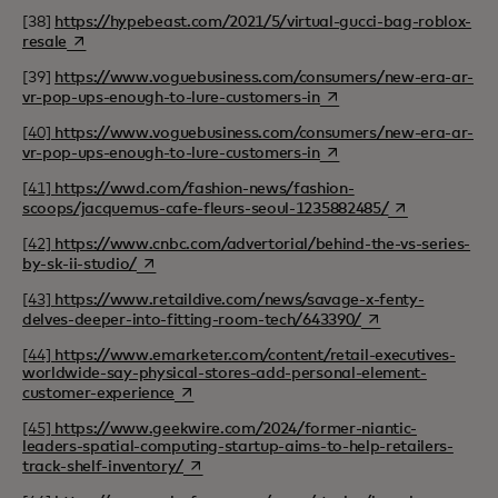
[38]
https://hypebeast.com/2021/5/virtual-gucci-bag-roblox-
opens in a new tab
resale
[39]
https://www.voguebusiness.com/consumers/new-era-ar-
opens in a new tab
vr-pop-ups-enough-to-lure-customers-in
[40]
https://www.voguebusiness.com/consumers/new-era-ar-
opens in a new tab
vr-pop-ups-enough-to-lure-customers-in
[41]
https://wwd.com/fashion-news/fashion-
opens in a new
scoops/jacquemus-cafe-fleurs-seoul-1235882485/
[42]
https://www.cnbc.com/advertorial/behind-the-vs-series-
opens in a new tab
by-sk-ii-studio/
[43]
https://www.retaildive.com/news/savage-x-fenty-
opens in a new ta
delves-deeper-into-fitting-room-tech/643390/
[44]
https://www.emarketer.com/content/retail-executives-
worldwide-say-physical-stores-add-personal-element-
opens in a new tab
customer-experience
[45]
https://www.geekwire.com/2024/former-niantic-
leaders-spatial-computing-startup-aims-to-help-retailers-
opens in a new tab
track-shelf-inventory/