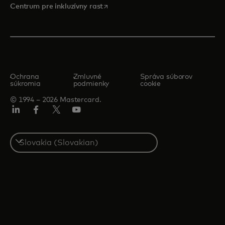
opens in a new tab
Centrum pre inkluzívny rast
Ochrana
Zmluvné
Správa súborov
súkromia
podmienky
cookie
© 1994 – 2026 Mastercard.
Linkedin
Facebook
Twitter/X
Youtube
Select
a
country