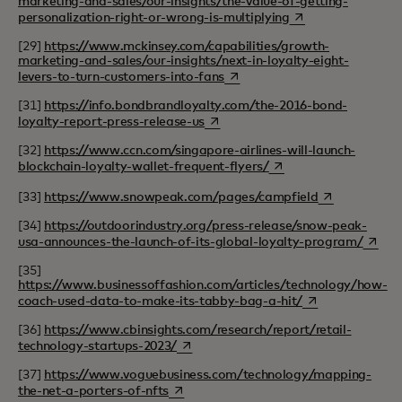
marketing-and-sales/our-insights/the-value-of-getting-
opens in a new tab
personalization-right-or-wrong-is-multiplying
[29]
https://www.mckinsey.com/capabilities/growth-
marketing-and-sales/our-insights/next-in-loyalty-eight-
opens in a new tab
levers-to-turn-customers-into-fans
[31]
https://info.bondbrandloyalty.com/the-2016-bond-
opens in a new tab
loyalty-report-press-release-us
[32]
https://www.ccn.com/singapore-airlines-will-launch-
opens in a new tab
blockchain-loyalty-wallet-frequent-flyers/
opens in a ne
[33]
https://www.snowpeak.com/pages/campfield
[34]
https://outdoorindustry.org/press-release/snow-peak-
opens 
usa-announces-the-launch-of-its-global-loyalty-program/
[35]
https://www.businessoffashion.com/articles/technology/how-
opens in a new t
coach-used-data-to-make-its-tabby-bag-a-hit/
[36]
https://www.cbinsights.com/research/report/retail-
opens in a new tab
technology-startups-2023/
[37]
https://www.voguebusiness.com/technology/mapping-
opens in a new tab
the-net-a-porters-of-nfts