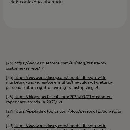
elektronického obchodu.
[24]
https://www.salesforce.com/eu/blog/future-of-
opens in a new tab
customer-service/
[25]
https://www.mckinsey.com/capabilities/growth-
marketing-and-sales/our-insights/the-value-of-getting-
opens in a new tab
personalization-right-or-wrong-is-multiplying
[26]
https://blogs.perficient.com/2023/03/01/customer-
opens in a new tab
experience-trends-in-2023/
open
[27]
https://explodingtopics.com/blog/personalization-stats
[28]
https://www.mckinsey.com/capabilities/growth-