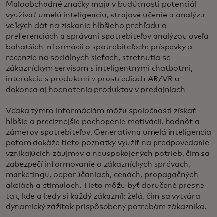
​Maloobchodné značky majú v budúcnosti potenciál
využívať umelú inteligenciu, strojové učenie a analýzu
veľkých dát na získanie hlbšieho prehľadu o
preferenciách a správaní spotrebiteľov analýzou oveľa
bohatších informácií o spotrebiteľoch: príspevky a
recenzie na sociálnych sieťach, stretnutia so
zákazníckym servisom s inteligentnými chatbotmi,
interakcie s produktmi v prostrediach AR/VR a
dokonca aj hodnotenia produktov v predajniach.
Vďaka týmto informáciám môžu spoločnosti získať
hlbšie a precíznejšie pochopenie motivácií, hodnôt a
zámerov spotrebiteľov. Generatívna umelá inteligencia
potom dokáže tieto poznatky využiť na predpovedanie
vznikajúcich záujmov a neuspokojených potrieb, čím sa
zabezpečí informovanie o zákazníckych správach,
marketingu, odporúčaniach, cenách, propagačných
akciách a stimuloch. Tieto môžu byť doručené presne
tak, kde a kedy si každý zákazník želá, čím sa vytvára
dynamický zážitok prispôsobený potrebám zákazníka.