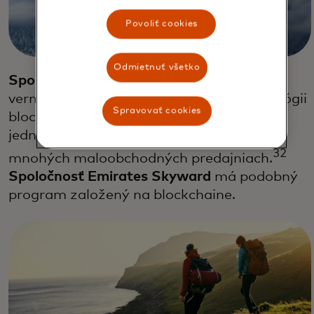
Povoliť cookies
Odmietnuť všetko
Spoločnosť Singapore Airlines
spustila
vernostný program postavený na technológii
Spravovať cookies
blockchain, ktorý umožňuje cestujúcim
jednoducho míňať svoje letecké míle v
32
mnohých maloobchodných predajniach.
Spoločnosť Emirates Skyward
má podobný
program založený na blockchaine.