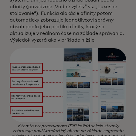
afinity (povedzme „Vodné výlety“ vs. „Luxusné
stolovanie“). Funkcia alokácie afinity potom
automaticky zobrazuje jednotlivcovi správny
obsah podľa jeho profilu afinity, ktorý sa
aktualizuje v reálnom čase na základe správania.
Výsledok vyzerá ako v príklade nižšie.
V tomto prepracovanom PDP každá sekcia stránky
zobrazuje používateľovi iný obsah na základe segmentu
publika, ako aj afinity a histórie jednotlivca. Informácie sú