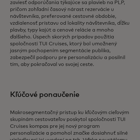
zaviesť odporúčania týkajúce sa plavieb na PLP,
pričom zohľadní časový nárast rezervácie u
návštevníka, preferované cestovné obdobie,
vzdialenosť prístavu od lokality návštevníka, dĺžku
plavby, typy kajút a cenové relácie a mnoho
ďalšieho. Úspech skorých prípadov použitia
spoločnosti TUI Cruises, ktorý bol umožnený
jasným pochopením segmentácie publika,
zabezpečil podporu pre personalizáciu a posilnil
tím, aby pokračoval vo svojej ceste.
Kľúčové ponaučenie
Makrosegmentačný prístup ku kľúčovým cieľovým
skupinám cestovateľov poskytol spoločnosti TUI
Cruises kompas pre jej nový program
personalizácie a pomohol značke dosiahnuť silné
výsledky pri jej uvedení na trh. Vďaka neustálemu