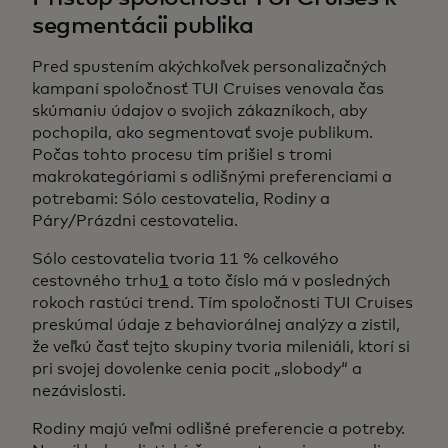
segmentácii publika
Pred spustením akýchkoľvek personalizačných
kampaní spoločnosť TUI Cruises venovala čas
skúmaniu údajov o svojich zákazníkoch, aby
pochopila, ako segmentovať svoje publikum.
Počas tohto procesu tím prišiel s tromi
makrokategóriami s odlišnými preferenciami a
potrebami: Sólo cestovatelia, Rodiny a
Páry/Prázdni cestovatelia.
Sólo cestovatelia tvoria 11 % celkového
cestovného trhu
1
a toto číslo má v posledných
rokoch rastúci trend. Tím spoločnosti TUI Cruises
preskúmal údaje z behaviorálnej analýzy a zistil,
že veľkú časť tejto skupiny tvoria mileniáli, ktorí si
pri svojej dovolenke cenia pocit „slobody“ a
nezávislosti.
Rodiny majú veľmi odlišné preferencie a potreby.