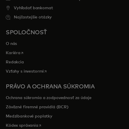
Vyhľadať bankomat
Najčastejšie otázky
SPOLOČNOSŤ
O nás
opens in a new tab
Kariéra
Redakcia
opens in a new tab
Vzťahy s investormi
PRÁVO A OCHRANA SÚKROMIA
Ochrana súkromia a zodpovednosť za údaje
Záväzné firemné pravidlá (BCR)
Medzibankové poplatky
opens in a new tab
Kódex správania