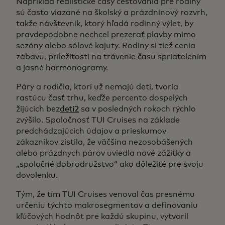
Napríklad realistické časy cestovania pre rodiny
sú často viazané na školský a prázdninový rozvrh,
takže návštevník, ktorý hľadá rodinný výlet, by
pravdepodobne nechcel prezerať plavby mimo
sezóny alebo sólové kajuty. Rodiny si tiež cenia
zábavu, príležitosti na trávenie času spriatelením
a jasné harmonogramy.
Páry a rodičia, ktorí už nemajú deti, tvoria
rastúcu časť trhu, keďže percento dospelých
žijúcich bez
detí2
sa v posledných rokoch rýchlo
zvýšilo. Spoločnosť TUI Cruises na základe
predchádzajúcich údajov a prieskumov
zákazníkov zistila, že väčšina nezosobášených
alebo prázdnych párov uviedla nové zážitky a
„spoločné dobrodružstvo“ ako dôležité pre svoju
dovolenku.
Tým, že tím TUI Cruises venoval čas presnému
určeniu týchto makrosegmentov a definovaniu
kľúčových hodnôt pre každú skupinu, vytvoril