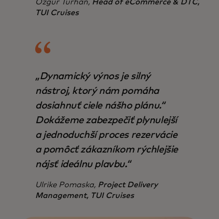
Özgür Turhan,
Head of eCommerce & DTC,
TUI Cruises
„Dynamický výnos je silný
nástroj, ktorý nám pomáha
dosiahnuť ciele nášho plánu.“
Dokážeme zabezpečiť plynulejší
a jednoduchší proces rezervácie
a pomôcť zákazníkom rýchlejšie
nájsť ideálnu plavbu.“
Ulrike Pomaska,
Project Delivery
Management, TUI Cruises