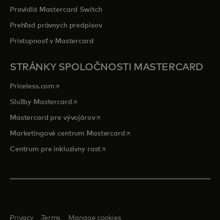
Pravidlá Mastercard Switch
Prehľad právnych predpisov
Prístupnosť v Mastercard
STRÁNKY SPOLOČNOSTI MASTERCARD
opens in a new tab
Priceless.com
opens in a new tab
Služby Mastercard
opens in a new tab
Mastercard pre vývojárov
opens in a new tab
Marketingové centrum Mastercard
opens in a new tab
Centrum pre inkluzívny rast
Privacy
Terms
Manage cookies