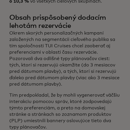
o 10,3 %
vo všetkých cieľových skupinách.
Obsah prispôsobený dodacím
lehotám rezervácie
Okrem skorých personalizačných kampaní
založených na segmentácii cieľového publika sa
tím spoločnosti TUI Cruises chcel zaoberať aj
preferenciami v oblasti času rezervácie.
Pozorovali dva odlišné typy plánovačov ciest:
tých, ktorí si rezervujú okamžite (do 3 mesiacov
pred dátumom plavby), a tých, ktorí si rezervujú
ďaleko pred dátumom plavby (viac ako 3 mesiace
pred dátumom plavby).
Tím predpokladal, že by mohli vygenerovať väčšiu
interakciu pomocou správ, ktoré zodpovedajú
týmto preferenciám, a preto na domovskej
stránke a stránkach so zoznamom produktov
(PLP) umiestnili bannery oslovujúce tieto dva
typy plánovačov.