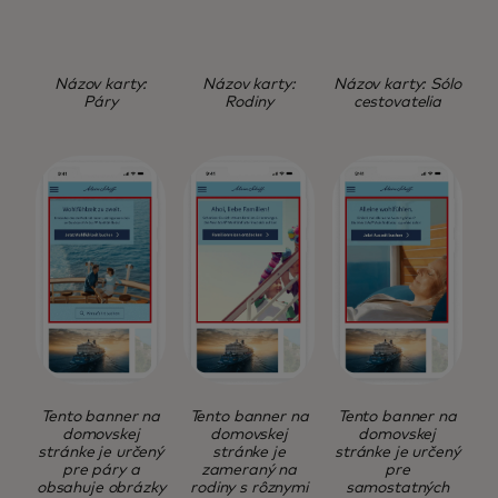
Názov karty:
Názov karty:
Názov karty: Sólo
Páry
Rodiny
cestovatelia
Tento banner na
Tento banner na
Tento banner na
domovskej
domovskej
domovskej
stránke je určený
stránke je
stránke je určený
pre páry a
zameraný na
pre
obsahuje obrázky
rodiny s rôznymi
samostatných