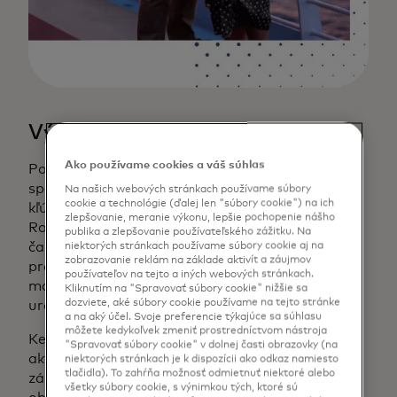
Výzva
Ako používame cookies a váš súhlas
Pokiaľ ide o cestovanie, rozdiely medzi
spotrebiteľmi sú nielen zrejmé, ale ich riešenie je
Na našich webových stránkach používame súbory
cookie a technológie (ďalej len "súbory cookie") na ich
kľúčové pre optimalizáciu miery konverzie.
zlepšovanie, meranie výkonu, lepšie pochopenie nášho
Rodina, ktorá hľadá spoločný čas na strávenie
publika a zlepšovanie používateľského zážitku. Na
času, si nebude chcieť rezervovať plavbu určenú
niektorých stránkach používame súbory cookie aj na
zobrazovanie reklám na základe aktivít a záujmov
pre páry a samostatný cestovateľ, ktorý hľadá
používateľov na tejto a iných webových stránkach.
maximálny čas na relax, si nebude chcieť plavbu
Kliknutím na "Spravovať súbory cookie" nižšie sa
dozviete, aké súbory cookie používame na tejto stránke
určenú pre deti.
a na aký účel. Svoje preferencie týkajúce sa súhlasu
môžete kedykoľvek zmeniť prostredníctvom nástroja
Keď si však spotrebiteľ musí sám rozpoznať, na
"Spravovať súbory cookie" v dolnej časti obrazovky (na
aký typ plavby klikol, existuje vysoké riziko straty
niektorých stránkach je k dispozícii ako odkaz namiesto
tlačidla). To zahŕňa možnosť odmietnuť niektoré alebo
záujmu. Nikto nemá čas na dôkladný prieskum v
všetky súbory cookie, s výnimkou tých, ktoré sú