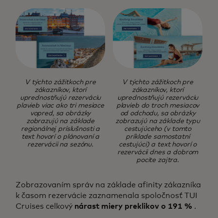
V týchto zážitkoch pre
V týchto zážitkoch pre
zákazníkov, ktorí
zákazníkov, ktorí
uprednostňujú rezerváciu
uprednostňujú rezerváciu
plavieb viac ako tri mesiace
plavieb do troch mesiacov
vopred, sa obrázky
od odchodu, sa obrázky
zobrazujú na základe
zobrazujú na základe typu
regionálnej príslušnosti a
cestujúceho (v tomto
text hovorí o plánovaní a
príklade samostatní
rezervácii na sezónu.
cestujúci) a text hovorí o
rezervácii dnes a dobrom
pocite zajtra.
Zobrazovaním správ na základe afinity zákazníka
k časom rezervácie zaznamenala spoločnosť TUI
Cruises celkový
nárast miery preklikov o 191 %
.