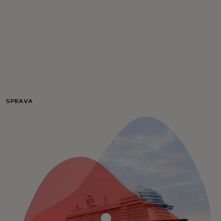
Pre vás
Pre firmy
Pre svet
SPRÁVA
Pre inovátorov
Novinky a trendy