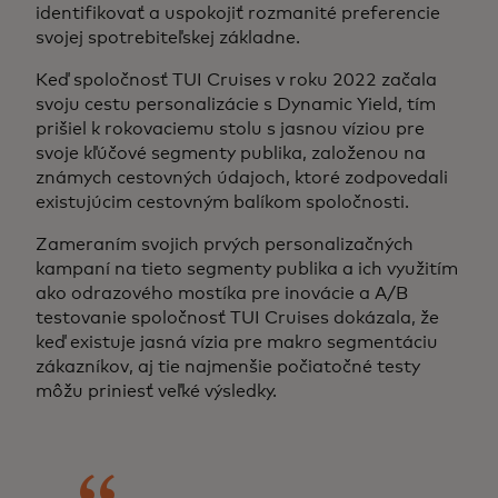
identifikovať a uspokojiť rozmanité preferencie
svojej spotrebiteľskej základne.
Keď spoločnosť TUI Cruises v roku 2022 začala
svoju cestu personalizácie s Dynamic Yield, tím
prišiel k rokovaciemu stolu s jasnou víziou pre
svoje kľúčové segmenty publika, založenou na
známych cestovných údajoch, ktoré zodpovedali
existujúcim cestovným balíkom spoločnosti.
Zameraním svojich prvých personalizačných
kampaní na tieto segmenty publika a ich využitím
ako odrazového mostíka pre inovácie a A/B
testovanie spoločnosť TUI Cruises dokázala, že
keď existuje jasná vízia pre makro segmentáciu
zákazníkov, aj tie najmenšie počiatočné testy
môžu priniesť veľké výsledky.