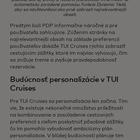
automaticky zoradené pomocou funkcie Dynamic Yield,
aby sa návštevníkovi ako prvé zobrazil najrelevantnejší
obsah.
Predtým boli PDP informačne náročné a pre
používateľa zahlcujúce. Zúžením stránky na
najrelevantnejší obsah na základe preferencií
používateľov dokáže TUI Cruises rýchlo zobraziť
cestujúcim zážitky, ktoré im najviac vyhovujú, čím
sa znižuje trenie a zvyšuje pravdepodobnosť
rezervácie.
Budúcnosť personalizácie v TUI
Cruises
Pre TUI Cruises sa personalizácia len začína. Tím
vie, že existuje nekonečné množstvo príležitostí
na kombinovanie a zosúladenie cestovných
preferencií s cieľom poskytnúť pôsobivé zážitky,
čo im pomohlo vybudovať ambiciózny plán
personalizácie. V blízkej budúcnosti plánuje tím