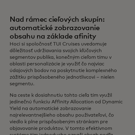
Nad rámec cieľových skupín:
automatické zobrazovanie
obsahu na základe afinity
Hoci si spoločnosť TUI Cruises uvedomuje
dôležitosť udržiavania svojich kľúčových
segmentov publika, konečným cieľom tímu v
oblasti personalizácie je využiť čo najviac
údajových bodov na poskytnutie komplexného
zážitku prispôsobeného jednotlivcovi – nielen
segmentu.
Na ceste k dosiahnutiu tohto cieľa tím využil
jedinečnú funkciu Affinity Allocation od Dynamic
Yield na automatické zobrazovanie
najrelevantnejšieho obsahu používateľovi, čo
viedlo k plne prispôsobeným stránkam pre
objavovanie produktov. V tomto efektívnom
systéme tím jednoducho označí obsah podľa