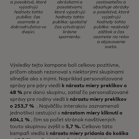
a posolstvá, ktoré
obrázkami a
cestovateľov a
vyjadrujú
posolstvami,
obsahuje obrázky
hodnoty tohto
ktoré vyjadrujú
a posolstvá, ktoré
publika: čas
hodnoty tohto
vyjadrujú
osamote a
publika: spoločný
hodnoty tohto
dobrodružstvo vo
čas vytvárajúci
publika: nezávislý
dvojici.
krásne
zážitok a čas
spomienky.
osamote na relax
a objavovanie
sveta.
Výsledky tejto kampane boli celkovo pozitívne,
pričom obsah rezonoval s niektorými skupinami
silnejšie ako s inými. Napríklad personalizované
správy pre páry viedli
k nárastu miery preklikov o
48 %
pre danú skupinu, zatiaľ čo personalizované
správy pre rodiny viedli k
nárastu miery preklikov
o 253,7 %
. Najväčšiu interakciu zaznamenali
jednotlivci cestujúci s
nárastom miery kliknutí o
604,1 %
, čím sa počet stránok navštívených
touto skupinou zvýšil o
5,7 %.
Celkovo táto
kampaň viedla k
nárastu miery pridania do košíka