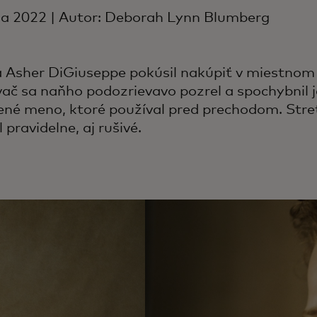
na 2022 | Autor: Deborah Lynn Blumberg
 Asher DiGiuseppe pokúsil nakúpiť v miestnom
ač sa naňho podozrievavo pozrel a spochybnil je
ené meno, ktoré používal pred prechodom. Stret
 pravidelne, aj rušivé.