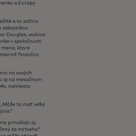
meriky a Európy
žité a to začína
 zákazníkov
fer Douglas, vedúca
ike v spoločnosti
í mena, ktoré
zmierniť finančnú
no na svojich
ako aj na mesačnom
y Mx. namiesto
. „Môže to mať veľký
júce.“
ty prinášajú aj
načený za mŕtveho“
 sa môže objaviť