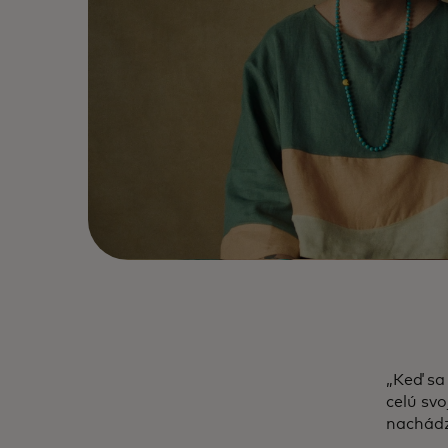
„Keď sa 
celú svo
nachádz