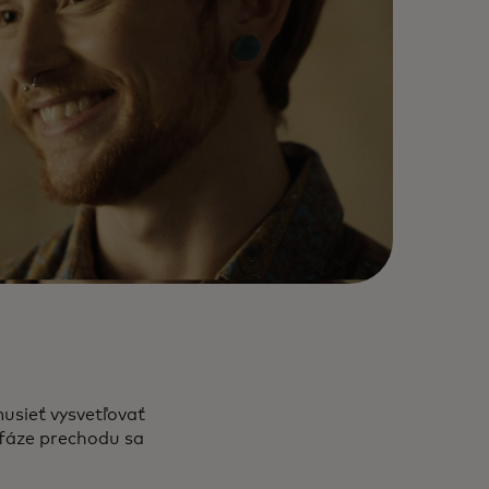
musieť vysvetľovať
j fáze prechodu sa