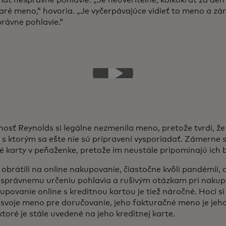
aré meno,“ hovoria. „Je vyčerpávajúce vidieť to meno a z
rávne pohlavie.“
osť Reynolds si legálne nezmenila meno, pretože tvrdí, že
 s ktorým sa ešte nie sú pripravení vysporiadať. Zámerne 
é karty v peňaženke, pretože im neustále pripomínajú ich b
 obrátili na online nakupovanie, čiastočne kvôli pandémii, a
nesprávnemu určeniu pohlavia a rušivým otázkam pri naku
upovanie online s kreditnou kartou je tiež náročné. Hoci 
 svoje meno pre doručovanie, jeho fakturačné meno je jeh
toré je stále uvedené na jeho kreditnej karte.