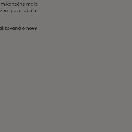
 som konečne mala
ôžem pozerať, čo
alizovaná o
nový