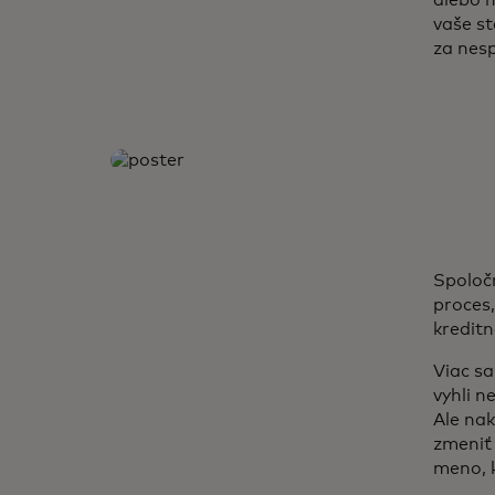
vaše st
za nesp
Spoločn
proces,
kreditn
Viac sa
vyhli 
Ale nak
zmeniť
meno, k