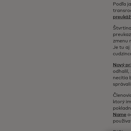
Podľa j
transro
preukáže
Štvrtin
preukaz
zmenu m
Je tu a
cudzinc
Nový pr
odhalil,
necítia 
správali
Členovi
ktorý i
pokladn
Name
o
používa