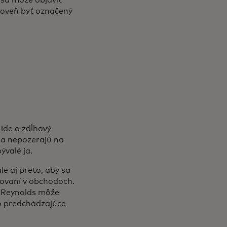
ároveň byť označený
 ide o zdĺhavý
sa nepozerajú na
ývalé ja.
le aj preto, aby sa
povaní v obchodoch.
si Reynolds môže
o predchádzajúce