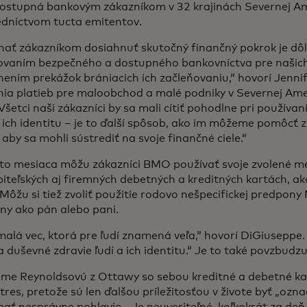
dostupná bankovým zákazníkom v 32 krajinách Severnej A
edníctvom tucta emitentov.
ať zákazníkom dosiahnuť skutočný finančný pokrok je dôle
ovaním bezpečného a dostupného bankovníctva pre našich
ením prekážok brániacich ich začleňovaniu,“ hovorí Jenni
ia platieb pre maloobchod a malé podniky v Severnej Amer
šetci naši zákazníci by sa mali cítiť pohodlne pri používan
ich identitu – je to ďalší spôsob, ako im môžeme pomôcť 
 aby sa mohli sústrediť na svoje finančné ciele.“
to mesiaca môžu zákazníci BMO používať svoje zvolené me
biteľských aj firemných debetných a kreditných kartách, 
 Môžu si tiež zvoliť použitie rodovo nešpecifickej predpon
ny ako pán alebo pani.
malá vec, ktorá pre ľudí znamená veľa,“ hovorí DiGiuseppe
a duševné zdravie ľudí a ich identitu.“ Je to také povzbudzu
me Reynoldsovú z Ottawy so sebou kreditné a debetné kar
stres, pretože sú len ďalšou príležitosťou v živote byť „oz
ať nesprávne pohlavie. „Je neuveriteľné, koľkokrát za deň