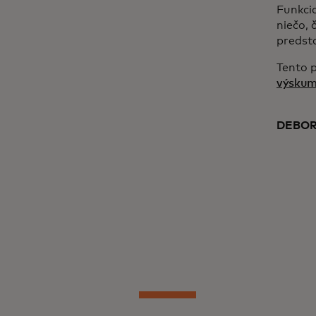
Funkcia
niečo, 
predst
Tento 
výskum
DEBOR