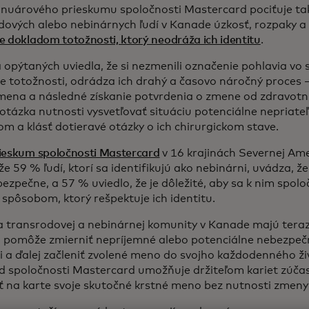
anuárového prieskumu spoločnosti Mastercard pociťuje ta
dových alebo nebinárnych ľudí v Kanade úzkosť, rozpaky a 
 dokladom totožnosti, ktorý neodráža ich identitu
.
a opýtaných uviedla, že si nezmenili označenie pohlavia v
e totožnosti, odrádza ich drahý a časovo náročný proces –
ena a následné získanie potvrdenia o zmene od zdravotn
j otázka nutnosti vysvetľovať situáciu potenciálne nepriat
om a klásť dotieravé otázky o ich chirurgickom stave.
ieskum spoločnosti Mastercard
v 16 krajinách Severnej Am
 že 59 % ľudí, ktorí sa identifikujú ako nebinárni, uvádza, ž
bezpečne, a 57 % uviedlo, že je dôležité, aby sa k nim spol
 spôsobom, ktorý rešpektuje ich identitu.
a transrodovej a nebinárnej komunity v Kanade majú teraz k
m pomôže zmierniť nepríjemné alebo potenciálne nebezpečn
i a ďalej začleniť zvolené meno do svojho každodenného ž
d spoločnosti Mastercard umožňuje držiteľom kariet zúča
ť na karte svoje skutočné krstné meno bez nutnosti zmen