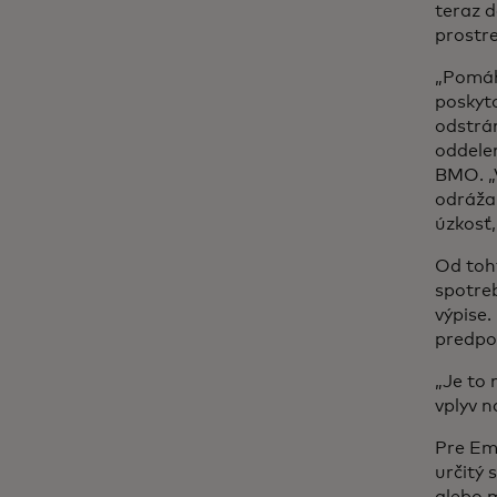
teraz 
prostr
„Pomáh
poskyt
odstrán
oddelen
BMO. „V
odráža 
úzkosť,
Od toh
spotre
výpise.
predpo
„Je to 
vplyv n
Pre Em
určitý 
alebo m