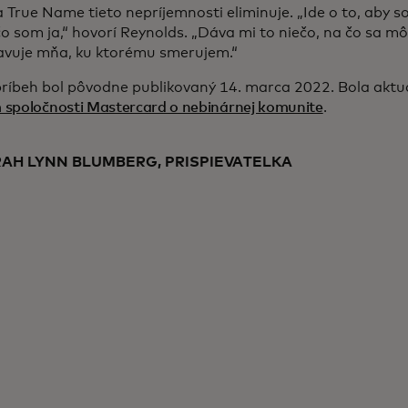
 True Name tieto nepríjemnosti eliminuje. „Ide o to, aby
čo som ja,“ hovorí Reynolds. „Dáva mi to niečo, na čo sa m
avuje mňa, ku ktorému smerujem.“
príbeh bol pôvodne publikovaný 14. marca 2022. Bola aktu
 spoločnosti Mastercard o nebinárnej komunite
.
AH LYNN BLUMBERG, PRISPIEVATELKA