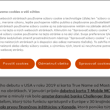
ppe sa teší na novú kartu so svojím vybraným menom a na
latiť v hotovosti ani žiadať priateľov či členov rodiny, aby
vyhol stresujúcim otázkam alebo konfrontáciám v obchode
vame cookies a váš súhlas
ebových stránkach používame súbory cookie a technológie (ďalej len "súbory co
 vždy existovalo riešenie,“ hovorí, „ale nemalo by existova
, meranie výkonu, lepšie pochopenie nášho publika a zlepšovanie používateľskéh
sť starostí. Nestarať sa o meno na kreditnej alebo debetn
stránkach používame súbory cookie aj na zobrazovanie reklám na základe aktiví
v na tejto a iných webových stránkach. Kliknutím na "Spravovať súbory cookie" n
vyrovnať váhy.“
ké súbory cookie používame na tejto stránke a na aký účel. Svoje preferencie tý
ete kedykoľvek zmeniť prostredníctvom nástroja "Spravovať súbory cookie" v d
na niektorých stránkach je k dispozícii ako odkaz namiesto tlačidla). To zahŕňa
iektoré alebo všetky súbory cookie, s výnimkou tých, ktoré sú nevyhnutne potr
 webovej stránky.
Povoliť cookies
Odmietnuť všetko
Spravovať cookies
jho debutu v USA v roku 2019 si karta True Name od Mast
 na obrátkach. V januári prijala
debetná karta T-Mobile 
ame a minulý rok bola
amsterdamská banka Challenger Ba
eľom, ktorý túto funkciu sprístupnil v Európe v 30 krajin
la prvou finančnou inštitúciou v Kanade,
ktorá ponúka túto