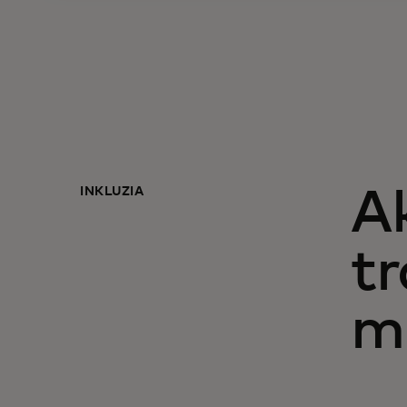
INKLÚZIA
A
tr
m