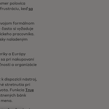
kmer polovica
frustráciu, keď
sa
o svojom formálnom
 často si vyžaduje
íckeho pracovníka.
eľsky naladeným
eriky a Európy
e sa pri nakupovaní
očnosti a organizácie
 dispozícii nástroj,
é stretnutia pri
ivota. Funkcia
True
stnených bánk
y mena.