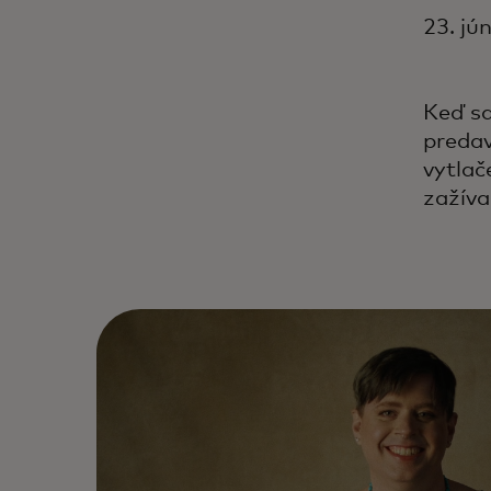
23. jú
Keď sa
predav
vytlač
zažíval