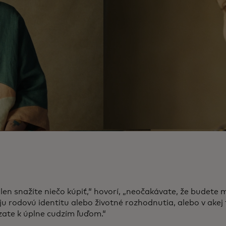
len snažíte niečo kúpiť,“ hovorí, „neočakávate, že budete 
ju rodovú identitu alebo životné rozhodnutia, alebo v ake
ate k úplne cudzím ľuďom.“