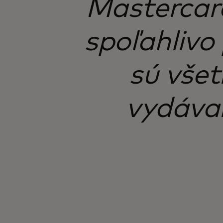
Mastercard
spoľahlivo
sú všet
vydávam