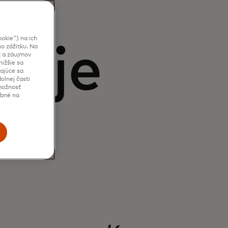
okie") na ich
šuje
o zážitku. Na
t a záujmov
ižšie sa
kajúce sa
olnej časti
 možnosť
ebné na