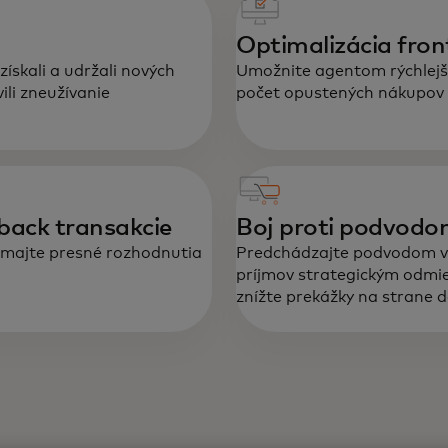
In
re
Optimalizácia fro
a 
získali a udržali nových
Umožnite agentom rýchlejši
dô
ili zneužívanie
počet opustených nákupov a
no
eback transakcie
Boj proti podvodom
jímajte presné rozhodnutia
Predchádzajte podvodom v 
príjmov strategickým odmie
znížte prekážky na strane 