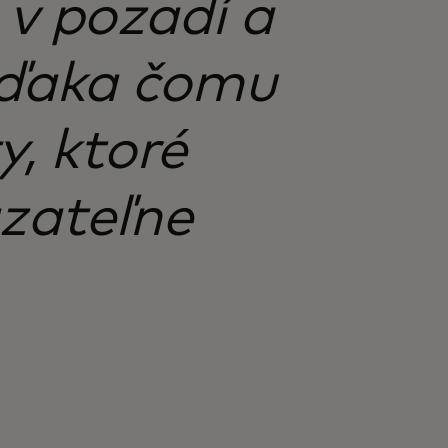
 v pozadí a
 vďaka čomu
y, ktoré
zateľne