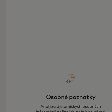
Osobné poznatky
Analýza dynamických osobných
informácií počas ich pohybu v rámci