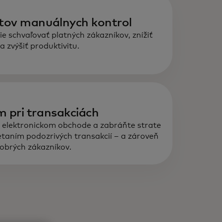
formácie založené na údajoch v
álnom čase pomáhajú odhaľovať
ntov manuálnych kontrol
predchádzať podvodom, budovať
e schvaľovať platných zákazníkov, znížiť
veru a optimalizovať získavanie
 zvýšiť produktivitu.
vých zákazníkov a transakcie.
 pri transakciách
elektronickom obchode a zabráňte strate
taním podozrivých transakcií – a zároveň
dobrých zákazníkov.