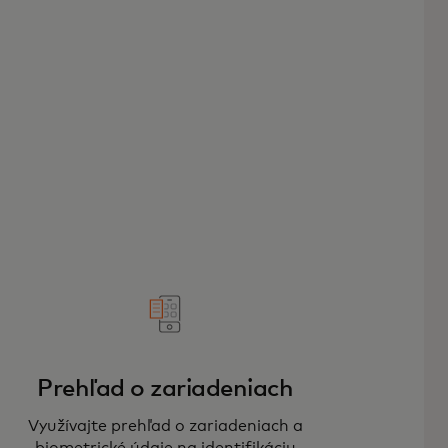
Prehľad o zariadeniach
Využívajte prehľad o zariadeniach a
biometrické údaje na identifikáciu