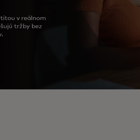
ntitou v reálnom
šujú tržby bez
v.