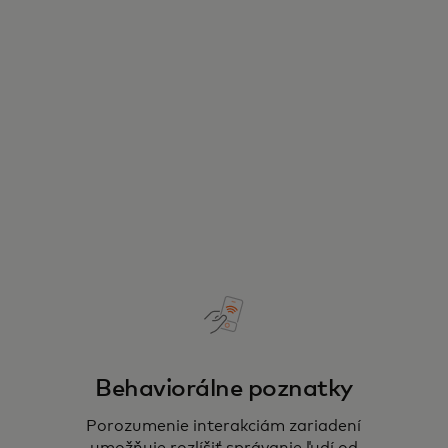
Behaviorálne poznatky
Porozumenie interakciám zariadení
umožňuje rozlíšiť správanie ľudí od