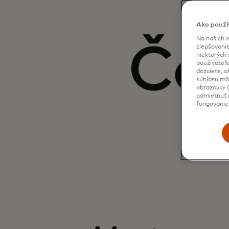
Ako použí
Na našich w
Čo 
zlepšovanie
niektorých 
používateľo
dozviete, a
súhlasu môž
obrazovky (
odmietnuť n
fungovanie