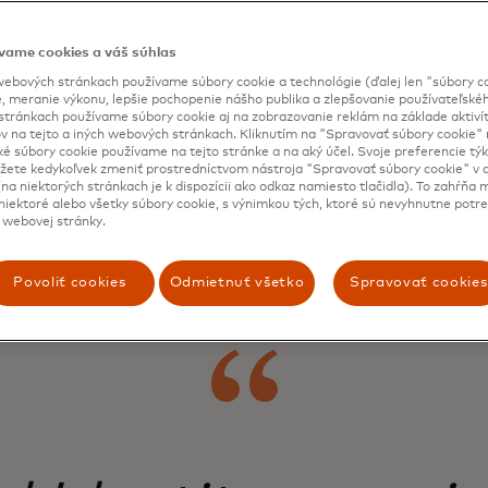
vame cookies a váš súhlas
ebových stránkach používame súbory cookie a technológie (ďalej len "súbory co
nás odli
, meranie výkonu, lepšie pochopenie nášho publika a zlepšovanie používateľskéh
stránkach používame súbory cookie aj na zobrazovanie reklám na základe aktiví
v na tejto a iných webových stránkach. Kliknutím na "Spravovať súbory cookie" n
ké súbory cookie používame na tejto stránke a na aký účel. Svoje preferencie tý
ete kedykoľvek zmeniť prostredníctvom nástroja "Spravovať súbory cookie" v d
na niektorých stránkach je k dispozícii ako odkaz namiesto tlačidla). To zahŕňa
iektoré alebo všetky súbory cookie, s výnimkou tých, ktoré sú nevyhnutne potr
 webovej stránky.
Povoliť cookies
Odmietnuť všetko
Spravovať cookies