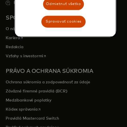
Najčastejšie otázky
Odmietnuť všetko
SPOLOČNOSŤ
Spravovať cookies
O nás
opens in a new tab
Kariéra
Redakcia
opens in a new tab
Vzťahy s investormi
PRÁVO A OCHRANA SÚKROMIA
Ochrana súkromia a zodpovednosť za údaje
Záväzné firemné pravidlá (BCR)
Medzibankové poplatky
opens in a new tab
Kódex správania
Pravidlá Mastercard Switch