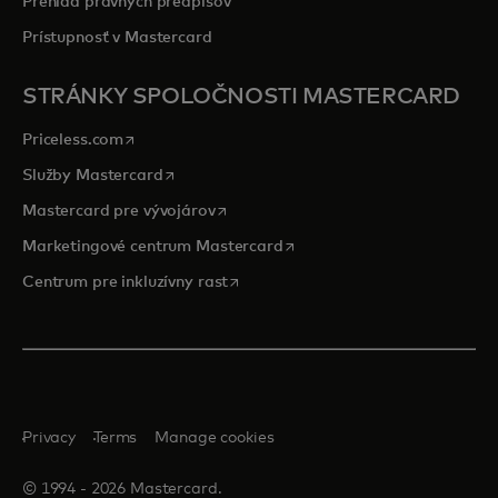
Prehľad právnych predpisov
Prístupnosť v Mastercard
STRÁNKY SPOLOČNOSTI MASTERCARD
opens in a new tab
Priceless.com
opens in a new tab
Služby Mastercard
opens in a new tab
Mastercard pre vývojárov
opens in a new tab
Marketingové centrum Mastercard
opens in a new tab
Centrum pre inkluzívny rast
Privacy
Terms
Manage cookies
© 1994 ‑ 2026 Mastercard.