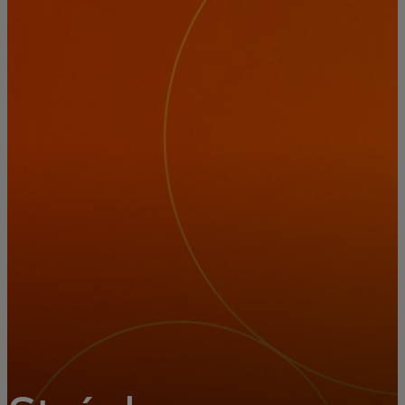
Pre vás
Pre firmy
Pre svet
Pre inovátorov
Novinky a trendy