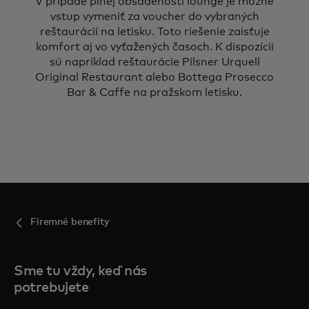
V prípade plnej obsadenosti lounge je možné
vstup vymeniť za voucher do vybraných
reštaurácií na letisku. Toto riešenie zaisťuje
komfort aj vo vyťažených časoch. K dispozícii
sú napríklad reštaurácie Pilsner Urquell
Original Restaurant alebo Bottega Prosecco
Bar & Caffe na pražskom letisku.
Firemné benefity
Sme tu vždy, keď nás
potrebujete