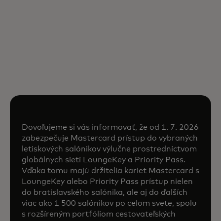
Dovoľujeme si vás informovať, že od 1. 7. 2026
zabezpečuje Mastercard prístup do vybraných
letiskových salónikov výlučne prostredníctvom
globálnych sietí LoungeKey a Priority Pass.
Vďaka tomu majú držitelia kariet Mastercard s
LoungeKey alebo Priority Pass prístup nielen
do bratislavského salónika, ale aj do ďalších
viac ako 1 500 salónikov po celom svete, spolu
s rozšíreným portfóliom cestovateľských