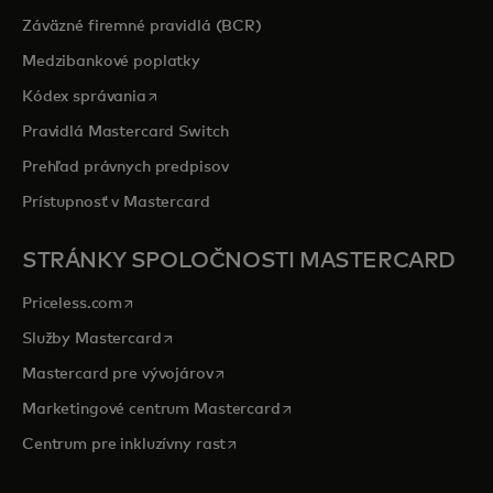
Záväzné firemné pravidlá (BCR)
Medzibankové poplatky
opens in a new tab
Kódex správania
Pravidlá Mastercard Switch
Prehľad právnych predpisov
Prístupnosť v Mastercard
STRÁNKY SPOLOČNOSTI MASTERCARD
opens in a new tab
Priceless.com
opens in a new tab
Služby Mastercard
opens in a new tab
Mastercard pre vývojárov
opens in a new tab
Marketingové centrum Mastercard
opens in a new tab
Centrum pre inkluzívny rast