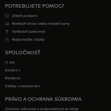
POTREBUJETE POMOC?
Získať podporu
Nahlásiť stratu alebo krádež karty
Vyhľadať bankomat
Najčastejšie otázky
SPOLOČNOSŤ
O nás
opens in a new tab
Kariéra
Redakcia
opens in a new tab
Vzťahy s investormi
PRÁVO A OCHRANA SÚKROMIA
Ochrana súkromia a zodpovednosť za údaje