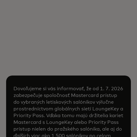
Dovoľujeme si vás informovať, že od 1. 7. 2026
zabezpečuje spoločnosť Mastercard prístup
do vybraných letiskových salónikov výlučne
prostredníctvom globálnych sietí LoungeKey a
Priority Pass. Vďaka tomu majú držitelia kariet
Mastercard s LoungeKey alebo Priority Pass
prístup nielen do pražského salónika, ale aj do
ďalších viac ako 1 500 salónikov po celom