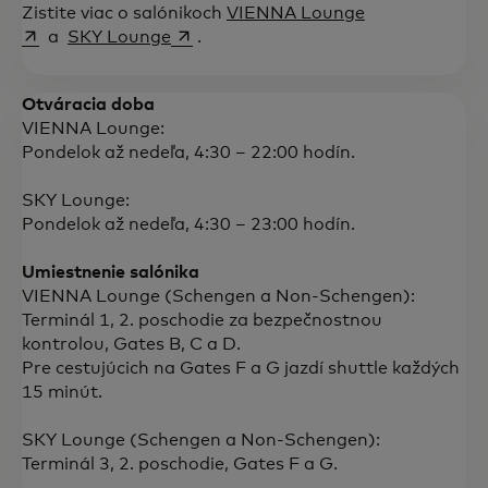
opens in a ne
Zistite viac o salónikoch
VIENNA Lounge
opens in a new tab
a
SKY Lounge
.
Otváracia doba
VIENNA Lounge:
Pondelok až nedeľa, 4:30 – 22:00 hodín.
SKY Lounge:
Pondelok až nedeľa, 4:30 – 23:00 hodín.
Umiestnenie salónika
VIENNA Lounge (Schengen a Non‑Schengen):
Terminál 1, 2. poschodie za bezpečnostnou
kontrolou, Gates B, C a D.
Pre cestujúcich na Gates F a G jazdí shuttle každých
15 minút.
SKY Lounge (Schengen a Non‑Schengen):
Terminál 3, 2. poschodie, Gates F a G.