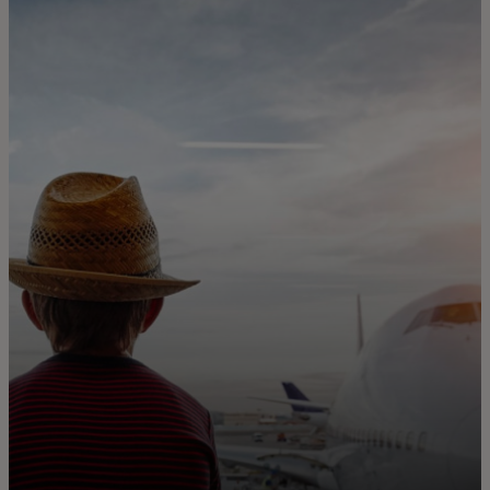
Pre vás
Pre firmy
Pre svet
Pre inovátorov
Novinky a trendy