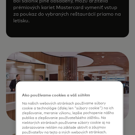
bol salónik plne obsadený, môžu držitelia
prémiových kariet Mastercard vymeniť vstup
za poukaz do vybraných reštaurácií priamo na
letisku.
Ako používame cookies a váš súhlas
Na našich webových stránkach používame súbory
cookie a technológie (ďalej len "súbory cookie") na ich
zlepšovanie, meranie výkonu, lepšie pochopenie nášho
publika a zlepšovanie používateľského zážitku. Na
niektorých stránkach používame súbory cookie aj na
zobrazovanie reklám na základe aktivít a záujmov
používateľov na tejto a iných webových stránkach.