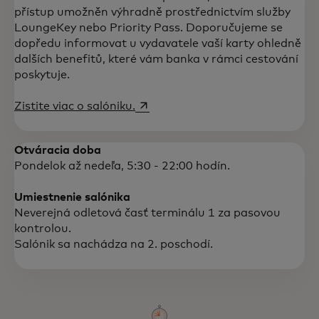
přístup umožněn výhradně prostřednictvím služby
LoungeKey nebo Priority Pass. Doporučujeme se
Užite si začiatok svojej cesty v pohodlí
dopředu informovat u vydavatele vaší karty ohledně
nášho letiskového salóniku na Letisku
dalších benefitů, které vám banka v rámci cestování
Václava Havla Praha.
poskytuje.
opens in a new tab
Zistite viac o salóniku.
Otváracia doba
Pondelok až nedeľa, 5:30 - 22:00 hodín.
Umiestnenie salónika
Neverejná odletová časť terminálu 1 za pasovou
kontrolou.
Salónik sa nachádza na 2. poschodí.