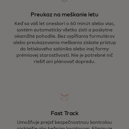
Preukaz na meškanie letu
Keď sa váš let oneskorí o 60 minút alebo viac,
systém automaticky všetko zistí a poskytne
okamžité pohodlie. Bez vypĺňania formulárov
alebo preukazovania meškania získate prístup
do letiskového salónika alebo inej formy
prémiovej starostlivosti. Nie je potrebné nič
riešiť ani plánovať dopredu.
Fast Track
Umožňuje prejsť bezpečnostnou kontrolou
rýchlejšie ako bežným koridorom. Eliminuje