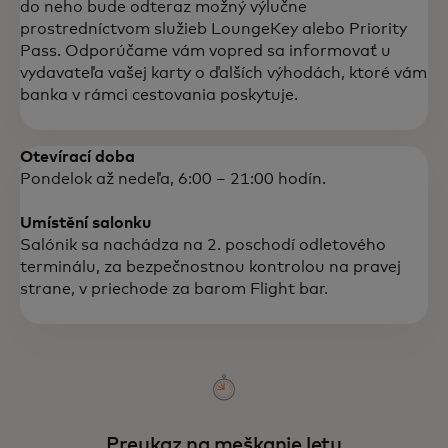
do neho bude odteraz možný výlučne
prostredníctvom služieb LoungeKey alebo Priority
Pass. Odporúčame vám vopred sa informovať u
vydavateľa vašej karty o ďalších výhodách, ktoré vám
banka v rámci cestovania poskytuje.
Otevírací doba
Pondelok až nedeľa, 6:00 – 21:00 hodín.
Umístění salonku
Salónik sa nachádza na 2. poschodí odletového
terminálu, za bezpečnostnou kontrolou na pravej
strane, v priechode za barom Flight bar.
Preukaz na meškanie letu