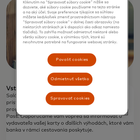
Kliknutím na "Spravovať súbory cookie" nižšie sa
dozviete, aké súbory cookie používame na tejto stránke
a na aký účel. Svoje preferencie týkajúce sa súhlasu
môžete kedykoľvek zmeniť prostredníctvom nástroja
"Spravovať súbory cookie" v dolnej časti obrazovky (na
niektorých stránkach je k dispozícii ako odkaz namiesto
tlačidla). To zahŕňa možnosť odmietnuť niektoré alebo
všetky súbory cookie, s výnimkou tých, ktoré sú
nevyhnutne potrebné na fungovanie webovej stránky.
Povoliť cookies
Odmietnuť všetko
Vstup pre držiteľov prémiových kariet
Salóniky zostávajú naďalej v prevádzke, avšak
Spravovať cookies
prístup do nich bude odteraz možný výlučne
prostredníctvom služieb LoungeKey alebo Priority
Využite na svojich cestách pohodlie
Pass. Odporúčame vám vopred sa informovať u
letiskových salónikov na medzinárodnom
vydavateľa vašej karty o ďalších výhodách, ktoré vám
letisku vo Viedni.
banka v rámci cestovania poskytuje.