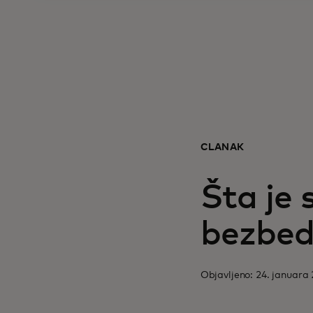
ČLANAK
Šta je 
bezbed
Objavljeno: 24. januara