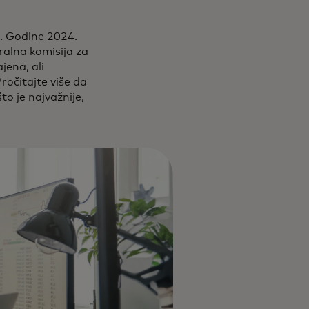
u. Godine 2024.
ralna komisija za
jena, ali
ročitajte više da
to je najvažnije,