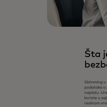
Šta 
bezb
Skimming u k
podataka o 
naplatu. Ure
koriste u sa
realnom vrem