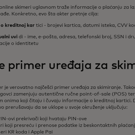
i online skimeri uglavnom traže informacije o plaćanju za l
rađe. Konkretno, evo šta akter pretnje cilja:
i
o kreditnoj kar
tici - brojevi kartica, datumi isteka, CVV ko
ualni uvi
di - ime, e-pošta, adresa, telefonski broj, SSN i dr
cije o identitetu
je primer uređaja za ski
 je verovatno najčešći primer uređaja za skimiranje. Tako
rgovci zamenjuju autentične ručne point-of-sale (POS) ter
 onima koji čitaju i čuvaju informacije o kreditnoj kartici. 
vo prerušavaju da se uklope u svoje okruženje uključuju:
IN-ovi prekrivači koji hvataju PIN-ove
i koji presreću i prenose podatke iz beskontaktnih plaćanj
eri KR koda i Apple Pai