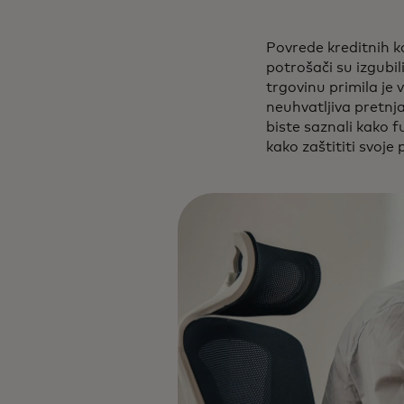
Povrede kreditnih k
potrošači su izgubi
trgovinu primila je 
neuhvatljiva pretnja
biste saznali kako f
kako zaštititi svoje