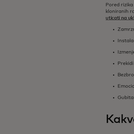
Pored rizika
kloniranih r
uticati na uk
Zamrzn
Instala
Izmenje
Prekidi 
Bezbro
Emocio
Gubita
Kakv