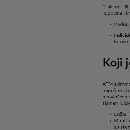
E-skimeri il
kupovine i k
Podac
Individ
informa
Koji 
ATM skimmer
nepošteni t
neovlašćenim
skimeri luka
Lažni P
Monitor
su sken