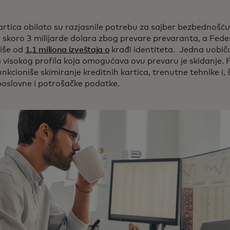
artica obilato su razjasnile potrebu za sajber bezbednošć
li skoro 3 milijarde dolara zbog prevare prevaranta, a Fede
više od
1,1 miliona izveštaja o
krađi identiteta. Jedna uobiča
 visokog profila koja omogućava ovu prevaru je skidanje. P
unkcioniše skimiranje kreditnih kartica, trenutne tehnike i, š
 poslovne i potrošačke podatke.