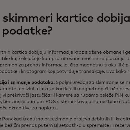
 skimmeri kartice dobij
 podatke?
itnih kartica dobijaju informacije kroz složene obmane i g
aktike koje uključuju kompromitovane mašine za plaćanje.
 spreman za prenos informacija, čita magnetnu traku ili čip
 podatke i kriptogram koji potvrđuje transakcije. Evo kako 
cija i snimanje podataka:
Spoljni uređaji za skimiranje se ne
omate u blizini utora za karticu ili magnetnog čitača prev
ivi prekrivači jastučića ili kamere sa rupama beleže PIN k
o, benzinske pumpe i POS sistemi skrivaju nameštene čitač
vlače akreditive za naplatu.
:
Ponekad trenutno preuzimanje brojeva debitnih ili kredit
je bežični prenos putem Bluetooth-a u spremište ili rezer