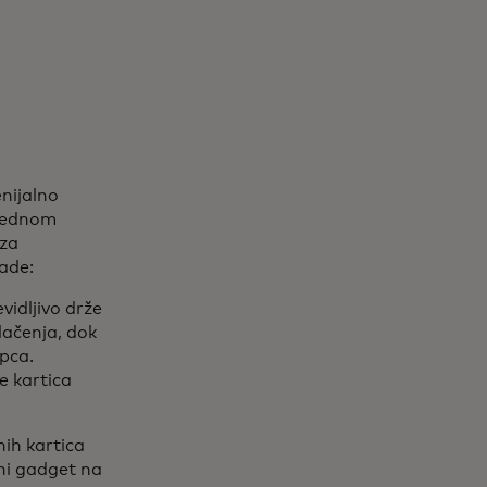
a
enijalno
 Jednom
 za
rade:
vidljivo drže
lačenja, dok
upca.
e kartica
nih kartica
vni gadget na