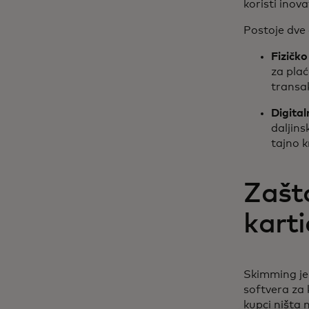
koristi inov
Postoje dve
Fizičko
za plać
transak
Digita
daljins
tajno 
Zašt
kart
Skimming je 
softvera za 
kupci ništa 