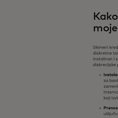
Kako
moje
Skimeri kred
diskretne t
instaliran i
diskrecijske
Instala
za bank
zamenlj
Intern
koji iz
Prenos
uključu