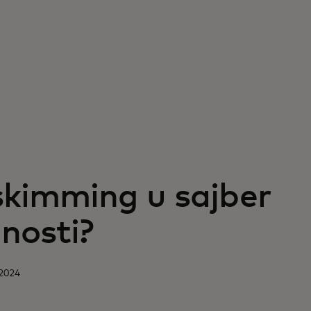
skimming u sajber
nosti?
 2024