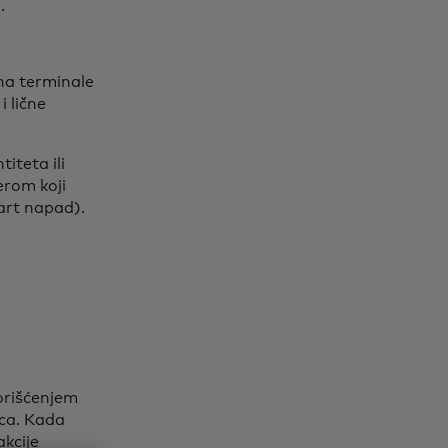
a.
 na terminale
i lične
iteta ili
erom koji
art napad).
orišćenjem
vca. Kada
akcije