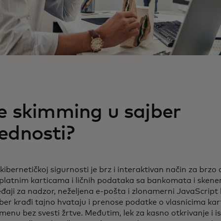
je skimming u sajber
ednosti?
ibernetičkoj sigurnosti je brz i interaktivan način za brzo 
platnim karticama i ličnih podataka sa bankomata i skene
đaji za nadzor, neželjena e-pošta i zlonamerni JavaScript 
jber krađi tajno hvataju i prenose podatke o vlasnicima kar
enu bez svesti žrtve. Međutim, lek za kasno otkrivanje i i