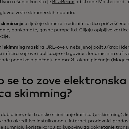
ativna rešenja kao što je
RiskRecon
od strane Mastercard-
 glavne vrste skimmerskih napada:
 skimiranje
uključuje skimere kreditnih kartica pričvršćene
anje, bankomate, gasne pumpe itd. Ciljaju opipljive kartice 
cije.
lni skimming maskira
URL-ove u neželjenoj poštu/krađi ident
ki inficira sajtove i aplikacije e-trgovine zlonamernim softv
krade podatke o plaćanju na mreži tokom plaćanja (Magec
o se to zove elektronska
ica skimming?
dobio ime, elektronsko skimiranje kartica (e-skimming), k
krađu akreditiva instaliranog u internet prodavnici proda
ne sumnjaju koriste korpu za kupovinu za pokretanje trans