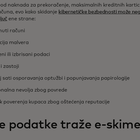
 od naknada za prekoračenje, maksimalnih kreditnih kartic
ačuna, evo kako skidanje
kibernetičke bezbednosti može ne
ljuč
ene strane:
uti računi
cija malvera
ni ili izbrisani podaci
i zastoji
j sati osporavanja optužbi i popunjavanja papirologije
nalna nevolja zbog povrede
k poverenja kupaca zbog oštećenja reputacije
e podatke traže e-skime