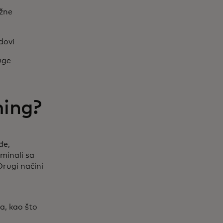
ažne
dovi
uge
ming?
đe,
minali sa
Drugi načini
a, kao što