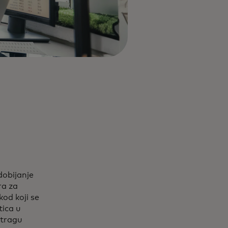
dobijanje
ra za
kod koji se
tica u
stragu