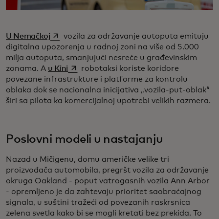
opens in a new tab
U Nemačkoj
vozila za održavanje autoputa emituju
digitalna upozorenja u radnoj zoni na više od 5.000
milja autoputa, smanjujući nesreće u građevinskim
opens in a new tab
zonama. A
u Kini
robotaksi koriste koridore
povezane infrastrukture i platforme za kontrolu
oblaka dok se nacionalna inicijativa „vozila-put-oblak“
širi sa pilota ka komercijalnoj upotrebi velikih razmera.
Poslovni modeli u nastajanju
Nazad u Mičigenu, domu američke velike tri
proizvođača automobila, pregršt vozila za održavanje
okruga Oakland - poput vatrogasnih vozila Ann Arbor
- opremljeno je da zahtevaju prioritet saobraćajnog
signala, u suštini tražeći od povezanih raskrsnica
zelena svetla kako bi se mogli kretati bez prekida. To