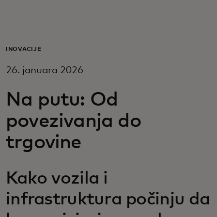
Za vas
Za biznis
INOVACIJE
26. januara 2026
Za svet
Na putu: Od
Za inovatore
povezivanja do
trgovine
Novosti i trendovi
Kako vozila i
infrastruktura počinju da