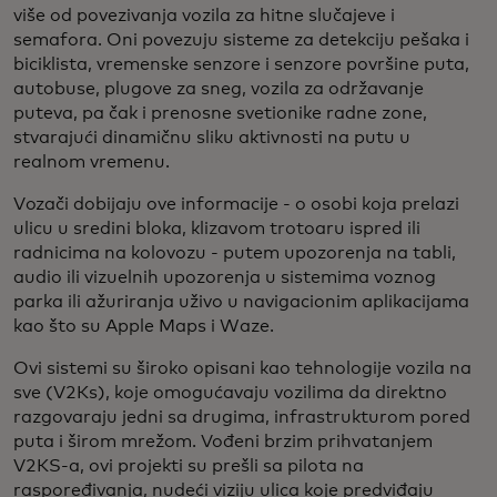
više od povezivanja vozila za hitne slučajeve i
semafora. Oni povezuju sisteme za detekciju pešaka i
biciklista, vremenske senzore i senzore površine puta,
autobuse, plugove za sneg, vozila za održavanje
puteva, pa čak i prenosne svetionike radne zone,
stvarajući dinamičnu sliku aktivnosti na putu u
realnom vremenu.
Vozači dobijaju ove informacije - o osobi koja prelazi
ulicu u sredini bloka, klizavom trotoaru ispred ili
radnicima na kolovozu - putem upozorenja na tabli,
audio ili vizuelnih upozorenja u sistemima voznog
parka ili ažuriranja uživo u navigacionim aplikacijama
kao što su Apple Maps i Waze.
Ovi sistemi su široko opisani kao tehnologije vozila na
sve (V2Ks), koje omogućavaju vozilima da direktno
razgovaraju jedni sa drugima, infrastrukturom pored
puta i širom mrežom. Vođeni brzim prihvatanjem
V2KS-a, ovi projekti su prešli sa pilota na
raspoređivanja, nudeći viziju ulica koje predviđaju