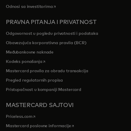
opens in a new tab
Odnosi sa investitorima
PRAVNA PITANJA I PRIVATNOST
Odgovornost u pogledu privatnosti i podataka
Obavezujuća korporativna pravila (BCR)
Međubankovne naknade
opens in a new tab
Kodeks ponašanja
Mastercard pravila za obradu transakcija
Pregled regulatornih propisa
Pristupačnost u kompaniji Mastercard
MASTERCARD SAJTOVI
opens in a new tab
Priceless.com
opens in a new tab
Mastercard poslovne informacije