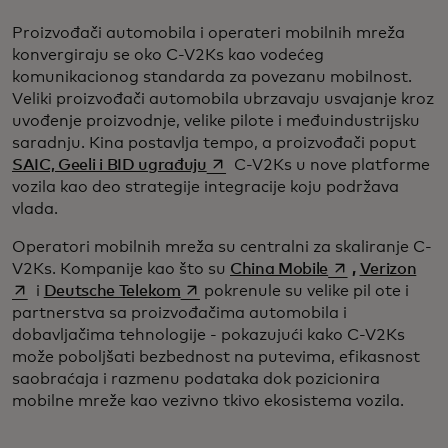
Proizvođači automobila i operateri mobilnih mreža
konvergiraju se oko C-V2Ks kao vodećeg
komunikacionog standarda za povezanu mobilnost.
Veliki proizvođači automobila ubrzavaju usvajanje kroz
uvođenje proizvodnje, velike pilote i međuindustrijsku
saradnju. Kina postavlja tempo, a proizvođači poput
opens in a new tab
SAIC, Geeli i BID ugrađuju
C-V2Ks u nove platforme
vozila kao deo strategije integracije koju podržava
vlada.
Operatori mobilnih mreža su centralni za skaliranje C-
opens in a new 
open
V2Ks. Kompanije kao što su
China Mobile
,
Verizon
opens in a new tab
i
Deutsche Telekom
pokrenule su velike pil
ote i
partnerstva sa proizvođačima automobila i
dobavljačima tehnologije - pokazujući kako C-V2Ks
može poboljšati bezbednost na putevima, efikasnost
saobraćaja i razmenu podataka dok pozicionira
mobilne mreže kao vezivno tkivo ekosistema vozila.