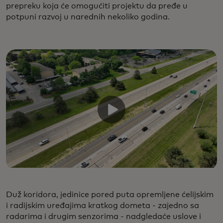
prepreku koja će omogućiti projektu da pređe u
potpuni razvoj u narednih nekoliko godina.
Duž koridora, jedinice pored puta opremljene ćelijskim
i radijskim uređajima kratkog dometa - zajedno sa
radarima i drugim senzorima - nadgledaće uslove i