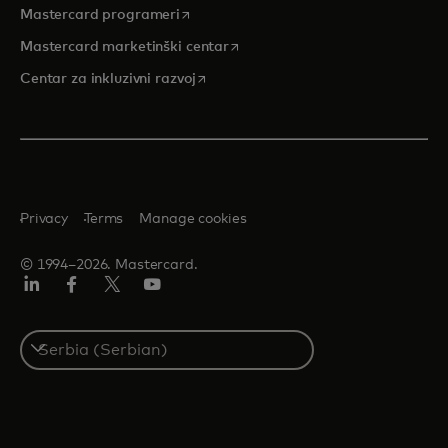
opens in a new tab
Mastercard programeri
opens in a new tab
Mastercard marketinški centar
opens in a new tab
Centar za inkluzivni razvoj
Privacy
Terms
Manage cookies
© 1994–2026. Mastercard.
LinkedIn
Facebook
Twitter/X
Youtube
Select
a
country