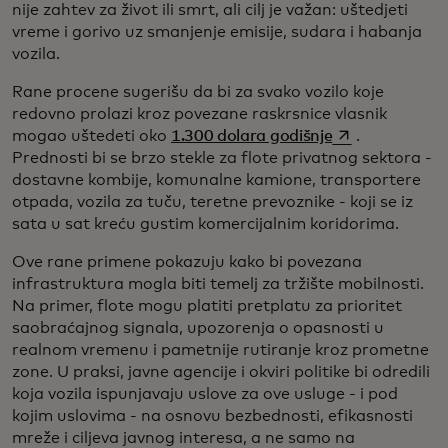
nije zahtev za život ili smrt, ali cilj je važan: uštedjeti
vreme i gorivo uz smanjenje emisije, sudara i habanja
vozila.
Rane procene sugerišu da bi za svako vozilo koje
redovno prolazi kroz povezane raskrsnice vlasnik
opens in a new
mogao uštedeti oko
1.300 dolara godišnje
.
Prednosti bi se brzo stekle za flote privatnog sektora -
dostavne kombije, komunalne kamione, transportere
otpada, vozila za tuču, teretne prevoznike - koji se iz
sata u sat kreću gustim komercijalnim koridorima.
Ove rane primene pokazuju kako bi povezana
infrastruktura mogla biti temelj za tržište mobilnosti.
Na primer, flote mogu platiti pretplatu za prioritet
saobraćajnog signala, upozorenja o opasnosti u
realnom vremenu i pametnije rutiranje kroz prometne
zone. U praksi, javne agencije i okviri politike bi odredili
koja vozila ispunjavaju uslove za ove usluge - i pod
kojim uslovima - na osnovu bezbednosti, efikasnosti
mreže i ciljeva javnog interesa, a ne samo na