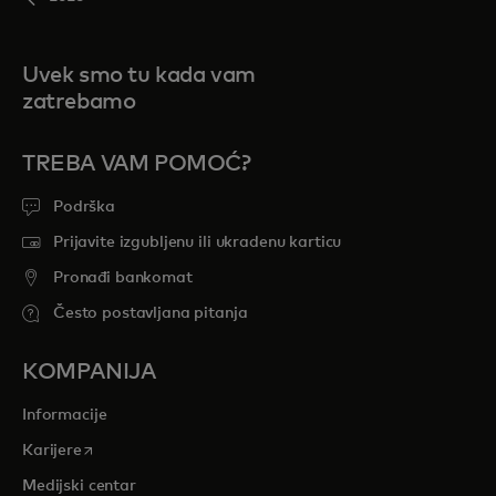
Uvek smo tu kada vam
zatrebamo
TREBA VAM POMOĆ?
Podrška
Prijavite izgubljenu ili ukradenu karticu
Pronađi bankomat
Često postavljana pitanja
KOMPANIJA
Informacije
opens in a new tab
Karijere
Medijski centar