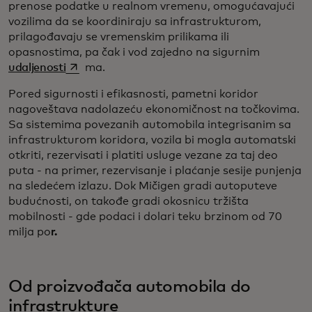
prenose podatke u realnom vremenu, omogućavajući
vozilima da se koordiniraju sa infrastrukturom,
prilagođavaju se vremenskim prilikama ili
opasnostima, pa čak i vod zajedno na sigurnim
opens in a new tab
udaljenosti
ma.
Pored sigurnosti i efikasnosti, pametni koridor
nagoveštava nadolazeću ekonomičnost na točkovima.
Sa sistemima povezanih automobila integrisanim sa
infrastrukturom koridora, vozila bi mogla automatski
otkriti, rezervisati i platiti usluge vezane za taj deo
puta - na primer, rezervisanje i plaćanje sesije punjenja
na sledećem izlazu. Dok Mičigen gradi autoputeve
budućnosti, on takođe gradi okosnicu tržišta
mobilnosti - gde podaci i dolari teku brzinom od 70
milja po
r.
Od proizvođača automobila do
infrastrukture