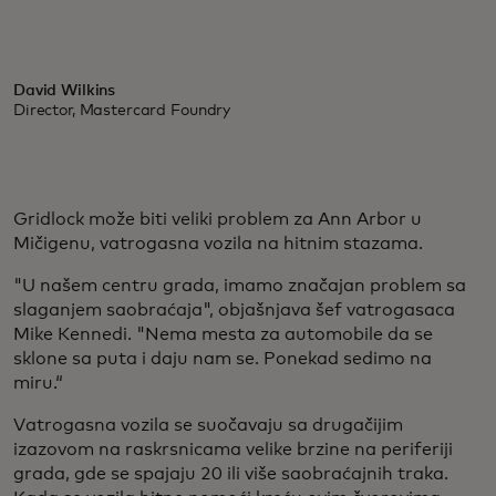
David Wilkins
Director, Mastercard Foundry
Gridlock može biti veliki problem za Ann Arbor u
Mičigenu, vatrogasna vozila na hitnim stazama.
"U našem centru grada, imamo značajan problem sa
slaganjem saobraćaja", objašnjava šef vatrogasaca
Mike Kennedi. "Nema mesta za automobile da se
sklone sa puta i daju nam se. Ponekad sedimo na
miru.“
Vatrogasna vozila se suočavaju sa drugačijim
izazovom na raskrsnicama velike brzine na periferiji
grada, gde se spajaju 20 ili više saobraćajnih traka.