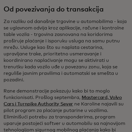
Od povezivanja do transakcija
Za razliku od današnje trgovine u automobilima - koja
se uglavnom odvija kroz aplikacije, račune i kontrolne
table vozila - trgovina zasnovana na koridorima
proširuje plaćanje i isporuku usluga na samu putnu
mrežu. Usluge kao što su naplata cestarina,
upravljane trake, prioritetno usmeravanje i
koordinirano naplaćivanje mogu se aktivirati u
trenutku kada vozilo uđe u povezanu zonu, koja se
reguliše javnim pravilima i automatski se smešta u
pozadini.
Rane demonstracije pokazuju kako bi to moglo
funkcionisati. Prošlog septembra,
Mastercard, Volvo
Cars i Turnpike Authority Sever
ne Karoline najavili su
pilot program za plaćanje putarine u vozilima.
Eliminišući potrebu za transponderima, program
uparuje postojeći softver u automobilu sa najnovijom
tehnologijom sigurnog mobilnog plaćanja kako bi