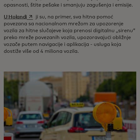
opasnosti, štite pešake i smanjuju zagušenja i emisije.
opens in a new tab
U Holandi
ji su, na primer, sva hitna pomoć
povezana sa nacionalnom mrežom za upozorenje
vozila za hitne slučajeve koja prenosi digitalnu „sirenu“
preko mreže povezanih vozila, upozoravajući obližnje
vozače putem navigacije i aplikacija - usluga koja
dostiže više od 4 miliona vozila.