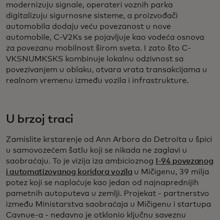
modernizuju signale, operateri voznih parka
digitalizuju sigurnosne sisteme, a proizvođači
automobila dodaju veću povezanost u nove
automobile, C-V2Ks se pojavljuje kao vodeća osnova
za povezanu mobilnost širom sveta. I zato što C-
VKSNUMKSKS kombinuje lokalnu odzivnost sa
povezivanjem u oblaku, otvara vrata transakcijama u
realnom vremenu između vozila i infrastrukture.
U brzoj traci
Zamislite krstarenje od Ann Arbora do Detroita u špici
u samovozećem šatlu koji se nikada ne zaglavi u
saobraćaju. To je vizija iza
ambicioznog
I-94 povezanog
i automatizovanog koridora vozila
u Mičigenu, 39 milja
potez koji se naplaćuje kao jedan od najnaprednijih
pametnih autoputeva u zemlji. Projekat - partnerstvo
između Ministarstva saobraćaja u Mičigenu i startupa
Cavnue-a - nedavno je otklonio ključnu saveznu