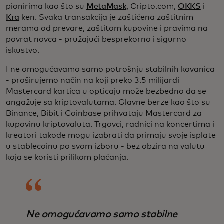
pionirima kao što su
MetaMask,
Cripto.com,
OKKS
i
Kra
ken. Svaka transakcija je zaštićena zaštitnim
merama od prevare, zaštitom kupovine i pravima na
povrat novca - pružajući besprekorno i sigurno
iskustvo.
I ne omogućavamo samo potrošnju stabilnih kovanica
- proširujemo način na koji preko 3.5 milijardi
Mastercard kartica u opticaju može bezbedno da se
angažuje sa kriptovalutama. Glavne berze kao što su
Binance, Bibit i Coinbase prihvataju Mastercard za
kupovinu kriptovaluta. Trgovci, radnici na koncertima i
kreatori takođe mogu izabrati da primaju svoje isplate
u stablecoinu po svom izboru - bez obzira na valutu
koja se koristi prilikom plaćanja.
Ne omogućavamo samo stabilne