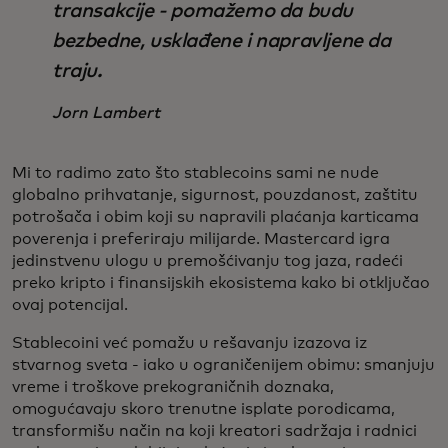
transakcije - pomažemo da budu
bezbedne, usklađene i napravljene da
traju.
Jorn Lambert
Mi to radimo zato što stablecoins sami ne nude
globalno prihvatanje, sigurnost, pouzdanost, zaštitu
potrošača i obim koji su napravili plaćanja karticama
poverenja i preferiraju milijarde. Mastercard igra
jedinstvenu ulogu u premošćivanju tog jaza, radeći
preko kripto i finansijskih ekosistema kako bi otključao
ovaj potencijal.
Stablecoini već pomažu u rešavanju izazova iz
stvarnog sveta - iako u ograničenijem obimu: smanjuju
vreme i troškove prekograničnih doznaka,
omogućavaju skoro trenutne isplate porodicama,
transformišu način na koji kreatori sadržaja i radnici