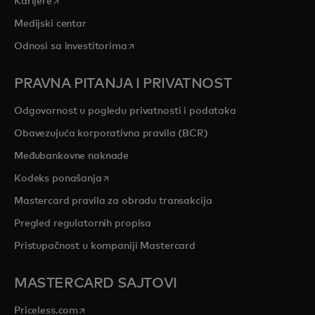
opens in a new tab
Karijere
Medijski centar
opens in a new tab
Odnosi sa investitorima
PRAVNA PITANJA I PRIVATNOST
Odgovornost u pogledu privatnosti i podataka
Obavezujuća korporativna pravila (BCR)
Međubankovne naknade
opens in a new tab
Kodeks ponašanja
Mastercard pravila za obradu transakcija
Pregled regulatornih propisa
Pristupačnost u kompaniji Mastercard
MASTERCARD SAJTOVI
opens in a new tab
Priceless.com