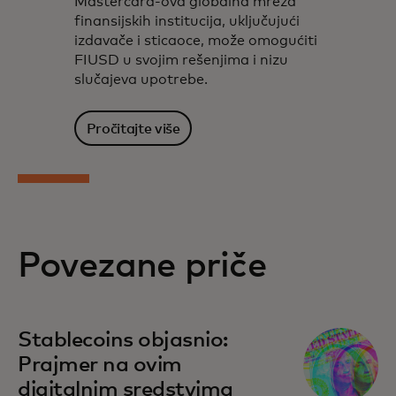
Mastercard-ova globalna mreža
finansijskih institucija, uključujući
izdavače i sticaoce, može omogućiti
FIUSD u svojim rešenjima i nizu
slučajeva upotrebe.
Pročitajte više
Povezane priče
Stablecoins objasnio:
Prajmer na ovim
digitalnim sredstvima