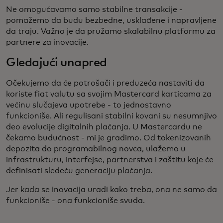
Ne omogućavamo samo stabilne transakcije -
pomažemo da budu bezbedne, usklađene i napravljene
da traju. Važno je da pružamo skalabilnu platformu za
partnere za inovacije.
Gledajući unapred
Očekujemo da će potrošači i preduzeća nastaviti da
koriste fiat valutu sa svojim Mastercard karticama za
većinu slučajeva upotrebe - to jednostavno
funkcioniše. Ali regulisani stabilni kovani su nesumnjivo
deo evolucije digitalnih plaćanja. U Mastercardu ne
čekamo budućnost - mi je gradimo. Od tokenizovanih
depozita do programabilnog novca, ulažemo u
infrastrukturu, interfejse, partnerstva i zaštitu koje će
definisati sledeću generaciju plaćanja.
Jer kada se inovacija uradi kako treba, ona ne samo da
funkcioniše - ona funkcioniše svuda.