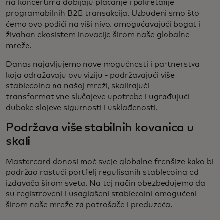
na koncertima dobijaju plaćanje i pokretanje
programabilnih B2B transakcija. Uzbuđeni smo što
ćemo ovo podići na viši nivo, omogućavajući bogat i
živahan ekosistem inovacija širom naše globalne
mreže.
Danas najavljujemo nove mogućnosti i partnerstva
koja odražavaju ovu viziju - podržavajući više
stablecoina na našoj mreži, skalirajući
transformativne slučajeve upotrebe i ugrađujući
duboke slojeve sigurnosti i usklađenosti.
Podržava više stabilnih kovanica u
skali
Mastercard donosi moć svoje globalne franšize kako bi
podržao rastući portfelj regulisanih stablecoina od
izdavača širom sveta. Na taj način obezbeđujemo da
su registrovani i usaglašeni stablecoini omogućeni
širom naše mreže za potrošače i preduzeća.