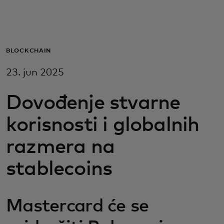
Za vas
Za biznis
BLOCKCHAIN
23. jun 2025
Za svet
Dovođenje stvarne
Za inovatore
korisnosti i globalnih
razmera na
Novosti i trendovi
stablecoins
Mastercard će se