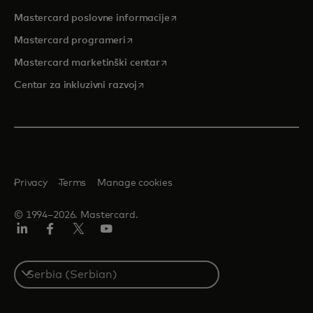
opens in a new tab
Mastercard poslovne informacije
opens in a new tab
Mastercard programeri
opens in a new tab
Mastercard marketinški centar
opens in a new tab
Centar za inkluzivni razvoj
Privacy
Terms
Manage cookies
© 1994–2026. Mastercard.
LinkedIn
Facebook
Twitter/X
Youtube
Select
a
country