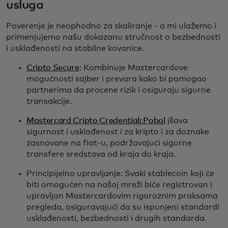
usluga
Poverenje je neophodno za skaliranje - a mi ulažemo i
primenjujemo našu dokazanu stručnost o bezbednosti
i usklađenosti na stabilne kovanice.
Cripto Secure
: Kombinuje Mastercardove
mogućnosti sajber i prevara kako bi pomogao
partnerima da procene rizik i osiguraju sigurne
transakcije.
Mastercard Cripto Credential: Pobol
jšava
sigurnost i usklađenost i za kripto i za doznake
zasnovane na fiat-u, podržavajući sigurne
transfere sredstava od kraja do kraja.
Principijelno upravljanje: Svaki stablecoin koji će
biti omogućen na našoj mreži biće registrovan i
upravljan Mastercardovim rigoroznim praksama
pregleda, osiguravajući da su ispunjeni standardi
usklađenosti, bezbednosti i drugih standarda.