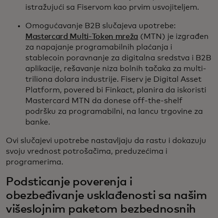
istražujući sa Fiservom kao prvim usvojiteljem.
Omogućavanje B2B slučajeva upotrebe:
Mastercard Multi-Token mreža
(MTN) je izgrađen
za napajanje programabilnih plaćanja i
stablecoin poravnanje za digitalna sredstva i B2B
aplikacije, rešavanje niza bolnih tačaka za multi-
triliona dolara industrije. Fiserv je Digital Asset
Platform, povered bi Finkact, planira da iskoristi
Mastercard MTN da donese off-the-shelf
podršku za programabilni, na lancu trgovine za
banke.
Ovi slučajevi upotrebe nastavljaju da rastu i dokazuju
svoju vrednost potrošačima, preduzećima i
programerima.
Podsticanje poverenja i
obezbeđivanje usklađenosti sa našim
višeslojnim paketom bezbednosnih