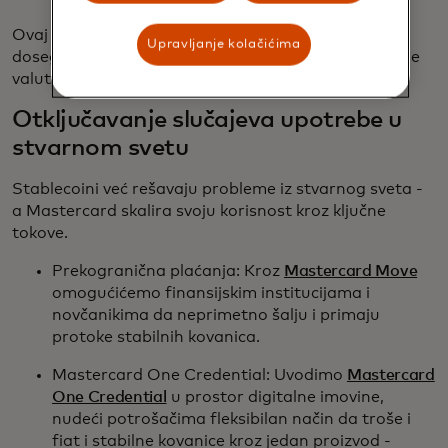
Ovaj pristup sa više novčića osigurava fleksibilnost,
Upravljanje kolačićima
doseg i spremnost za sledeći talas inovacija digitalne
valute.
Otključavanje slučajeva upotrebe u
stvarnom svetu
Stablecoini već rešavaju probleme iz stvarnog sveta -
a Mastercard skalira svoju korisnost kroz ključne
tokove.
Prekogranična plaćanja: Kroz
Mastercard Move
omogućićemo finansijskim institucijama i
novčanikima da neprimetno šalju i primaju
protoke stabilnih kovanica.
Mastercard One Credential: Uvodimo
Mastercard
One Credential
u prostor digitalne imovine,
nudeći potrošačima fleksibilan način da troše i
fiat i stabilne kovanice kroz jedan proizvod -