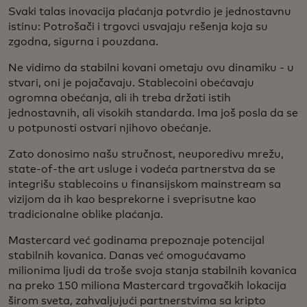
Svaki talas inovacija plaćanja potvrdio je jednostavnu
istinu: Potrošači i trgovci usvajaju rešenja koja su
zgodna, sigurna i pouzdana.
Ne vidimo da stabilni kovani ometaju ovu dinamiku - u
stvari, oni je pojačavaju. Stablecoini obećavaju
ogromna obećanja, ali ih treba držati istih
jednostavnih, ali visokih standarda. Ima još posla da se
u potpunosti ostvari njihovo obećanje.
Zato donosimo našu stručnost, neuporedivu mrežu,
state-of-the art usluge i vodeća partnerstva da se
integrišu stablecoins u finansijskom mainstream sa
vizijom da ih kao besprekorne i sveprisutne kao
tradicionalne oblike plaćanja.
Mastercard već godinama prepoznaje potencijal
stabilnih kovanica. Danas već omogućavamo
milionima ljudi da troše svoja stanja stabilnih kovanica
na preko 150 miliona Mastercard trgovačkih lokacija
širom sveta, zahvaljujući partnerstvima sa kripto